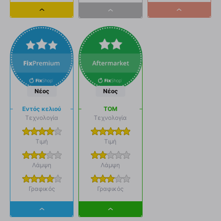
Dropdown
Dropdown
Dropdown
button
button
button
Νέος
Νέος
Εντός κελιού
ΤΟΜ
Τεχνολογία
Τεχνολογία
Τιμή
Τιμή
Λάμψη
Λάμψη
Γραφικός
Γραφικός
Dropdown
Dropdown