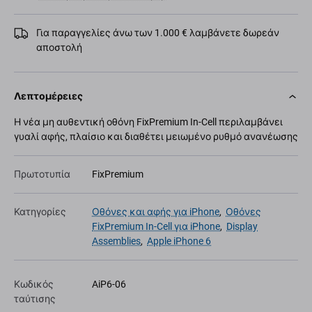
Για παραγγελίες άνω των 1.000 € λαμβάνετε δωρεάν
αποστολή
Λεπτομέρειες
Η νέα μη αυθεντική οθόνη FixPremium In-Cell περιλαμβάνει
γυαλί αφής, πλαίσιο και διαθέτει μειωμένο ρυθμό ανανέωσης
Πρωτοτυπία
FixPremium
Κατηγορίες
Οθόνες και αφής για iPhone
,
Οθόνες
FixPremium In-Cell για iPhone
,
Display
Assemblies
,
Apple iPhone 6
Κωδικός
AiP6-06
ταύτισης