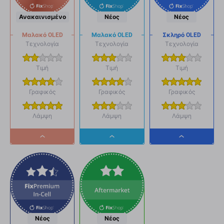
Ανακαινισμένο
Νέος
Νέος
Μαλακό OLED
Μαλακό OLED
Σκληρό OLED
Τεχνολογία
Τεχνολογία
Τεχνολογία
Τιμή
Τιμή
Τιμή
Γραφικός
Γραφικός
Γραφικός
Λάμψη
Λάμψη
Λάμψη
Dropdown
Dropdown
Dropdown
button
button
button
Νέος
Νέος