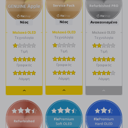
Νέος
Νέος
Ανακαινισμένο
Μαλακό OLED
Μαλακό OLED
Μαλακό OLED
Τεχνολογία
Τεχνολογία
Τεχνολογία
Τιμή
Τιμή
Τιμή
Γραφικός
Γραφικός
Γραφικός
Λάμψη
Λάμψη
Λάμψη
Dropdown
Dropdown
Dropdown
button
button
button