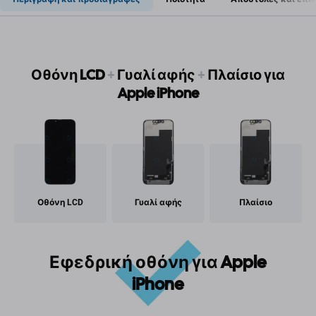
Οθόνη LCD
+
Γυαλί αφής
+
Πλαίσιο για
Apple iPhone
Οθόνη LCD
Γυαλί αφής
Πλαίσιο
Εφεδρική οθόνη για Apple
iPhone