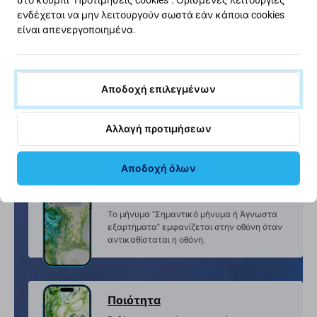
ενδέχεται να μην λειτουργούν σωστά εάν κάποια cookies
είναι απενεργοποιημένα.
FixPremium οθόνη In-Cell
μια νέα μη πρωτότυπη οθόνη, κατασκευασμένη
Αποδοχή επιλεγμένων
από τρίτο μέρος,
όχι απευθείας από τον κατασκευαστή της
Αλλαγή προτιμήσεων
συσκευής.
Αποδοχή όλων
Κοινοποίηση
Το μήνυμα "Σημαντικό μήνυμα ή Άγνωστα
εξαρτήματα" εμφανίζεται στην οθόνη όταν
αντικαθίσταται η οθόνη.
Ποιότητα