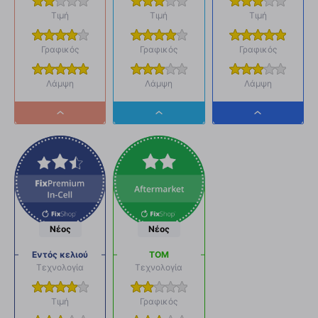
Τιμή
Τιμή
Τιμή
Γραφικός
Γραφικός
Γραφικός
Λάμψη
Λάμψη
Λάμψη
Dropdown
Dropdown
Dropdown
button
button
button
Νέος
Νέος
Εντός κελιού
ΤΟΜ
Τεχνολογία
Τεχνολογία
Τιμή
Γραφικός