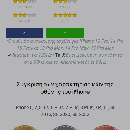
Γραφικός
Λάμψη
Λάμψη
Τιμή
Dropdown
Dropdown
*Ο ρυθμός ανανέωσης ισχύει για iPhone 13 Pro, 14 Pro,
button
button
15 Pro και 13 Pro Max, 14 Pro Max, 15 Pro Max
✓
διατηρεί τα 120Hz |
Το X
έχει μειωμένη συχνότητα
στα 90Hz και το Aftermarket έχει 60Hz
Σύγκριση των χαρακτηριστικών της
οθόνης του iPhone
iPhone 6, 7, 8, 6s, 6 Plus, 7 Plus, 8 Plus, XR, 11, SE
2016, SE 2020, SE 2022