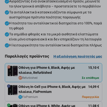
Αγοράζοντας ένα ανακατασκευασμένο προϊόν, μειώνετε
τα ηλεκτρονικά απόβλητα – προστατεύετε το περιβάλλον
Τα ανταλλακτικά κατασκευάζονται σύμφωνα με τα
αυστηρότερα πρότυπα ποιότητας παραγωγής
Η ποιότητα του ανταλλακτικού διατηρείται στο 100%, παρά
τη φθορά
Τα σημάδια φθοράς και τα μικρά αισθητικά ελαττώματα
είναι μόνο επιφανειακά και δεν επηρεάζουν τη λειτουργία
Η λειτουργικότητα του ανταλλακτικού διατηρείται πλήρως
Παραλλαγές προϊόντος
Η αξιολόγηση ποιότητάς μας
Οθόνη για iPhone 6, Black, Αφής με
15,10 €
πλαίσιο, Refurbished
Refurbished
Σε απόθεμα
Οθόνη In-Cell για iPhone 6, Black, Αφής με
14,09 €
πλαίσιο, FixPremium
FixPremium
Παραγγελία
Οθόνη για iPhone 6, White, Αφής με
11,08 €