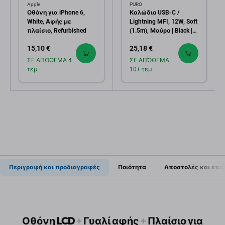
Apple
PURO
Οθόνη για iPhone 6,
Καλώδιο USB-C /
White, Αφής με
Lightning MFI, 12W, Soft
πλαίσιο, Refurbished
(1.5m), Μαύρο | Black |
PURO
15,10 €
25,18 €
ΣΕ ΑΠΌΘΕΜΑ 4
ΣΕ ΑΠΌΘΕΜΑ
τεμ
10+ τεμ
Περιγραφή και προδιαγραφές
Ποιότητα
Αποστολές και επι
Οθόνη LCD
+
Γυαλί αφής
+
Πλαίσιο για