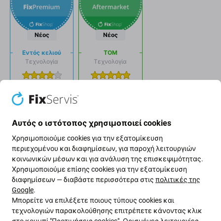
Νέος
Νέος
Εντός κελιού
ΤΟΜ
Τεχνολογία
Τεχνολογία
Τιμή
Τιμή
Λάμψη
Λάμψη
Αυτός ο ιστότοπος χρησιμοποιεί cookies
Γραφικός
Γραφικός
Χρησιμοποιούμε cookies για την εξατομίκευση
περιεχομένου και διαφημίσεων, για παροχή λειτουργιών
Dropdown
Dropdown
κοινωνικών μέσων και για ανάλυση της επισκεψιμότητας.
Χρησιμοποιούμε επίσης cookies για την εξατομίκευση
button
button
διαφημίσεων — διαβάστε περισσότερα στις
πολιτικές της
Διατηρήστε τη λειτουργία True
Google
.
Tone
Μπορείτε να επιλέξετε ποιους τύπους cookies και
τεχνολογιών παρακολούθησης επιτρέπετε κάνοντας κλικ
στο κουμπί "Προτιμήσεις cookies". Ορισμένες λειτουργίες