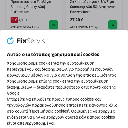
Προστατευτικό Γυαλί για
Σκληρυμένο γυαλί UWF για
Samsung Galaxy A36|
Samsung A36 5G, Διαφανές,
FixPremium
PanzerGlass
1 €
27,20 €
4,01 €
ΣΕ ΑΠΌΘΕΜΑ 2 τεμ
ΣΕ ΑΠΌΘΕΜΑ 2 τεμ
-20 %
Αυτός ο ιστότοπος χρησιμοποιεί cookies
Χρησιμοποιούμε cookies για την εξατομίκευση
περιεχομένου και διαφημίσεων, για παροχή λειτουργιών
κοινωνικών μέσων και για ανάλυση της επισκεψιμότητας.
Χρησιμοποιούμε επίσης cookies για την εξατομίκευση
διαφημίσεων — διαβάστε περισσότερα στις
πολιτικές της
Google
.
PanzerGlass
FixPremium
Μπορείτε να επιλέξετε ποιους τύπους cookies και
Bundle 3 σε 1 για Samsung
Υδροgel Anti-Spy -
τεχνολογιών παρακολούθησης επιτρέπετε κάνοντας κλικ
A36 5G, CARE
Προστατευτικό Οθόνης για
στο κουμπί "Προτιμήσεις cookies". Ορισμένες λειτουργίες
Samsung Galaxy A36 |
FixPremium
ενδέχεται να μην λειτουργούν σωστά εάν κάποια cookies
είναι απενεργοποιημένα.
65,48 €
4,02 €
5,02 €