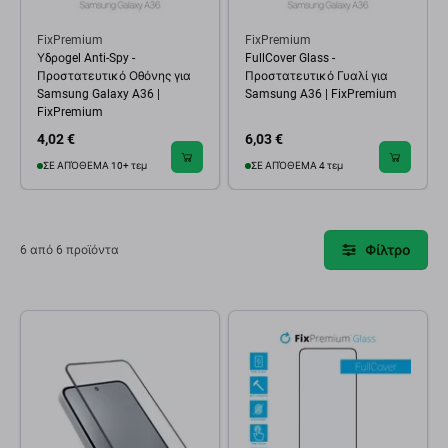
FixPremium
FixPremium
Υδροgel Anti-Spy -
FullCover Glass -
Προστατευτικό Οθόνης για
Προστατευτικό Γυαλί για
Samsung Galaxy A36 |
Samsung A36 | FixPremium
FixPremium
4,02 €
6,03 €
ΣΕ ΑΠΌΘΕΜΑ 10+ τεμ
ΣΕ ΑΠΌΘΕΜΑ 4 τεμ
Φίλτρο
6 από 6 προϊόντα