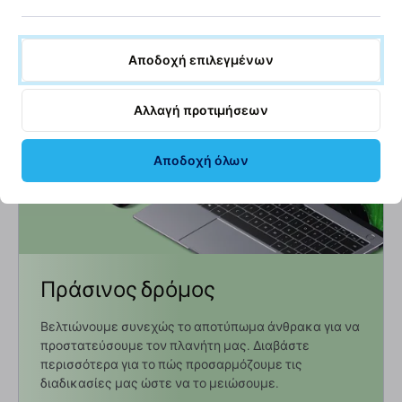
Εξωτερική αποθήκη
ΣΕ ΑΠΌΘΕΜΑ 10+ τεμ
Αποδοχή επιλεγμένων
Αλλαγή προτιμήσεων
Αποδοχή όλων
Πράσινος δρόμος
Βελτιώνουμε συνεχώς το αποτύπωμα άνθρακα για να
προστατεύσουμε τον πλανήτη μας. Διαβάστε
περισσότερα για το πώς προσαρμόζουμε τις
διαδικασίες μας ώστε να το μειώσουμε.