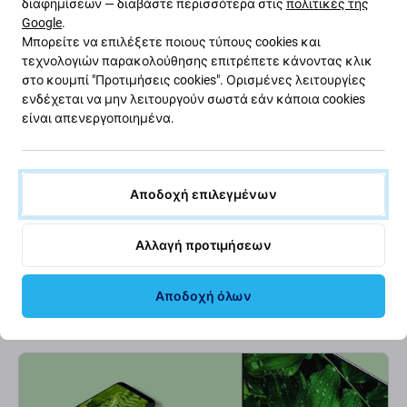
διαφημίσεων — διαβάστε περισσότερα στις
πολιτικές της
Google
.
Μπορείτε να επιλέξετε ποιους τύπους cookies και
τεχνολογιών παρακολούθησης επιτρέπετε κάνοντας κλικ
στο κουμπί "Προτιμήσεις cookies". Ορισμένες λειτουργίες
ενδέχεται να μην λειτουργούν σωστά εάν κάποια cookies
είναι απενεργοποιημένα.
PanzerGlass
SBS
Αποδοχή επιλεγμένων
Προστατευτικό Γυαλί για
Θήκη Skinny για Samsung
Samsung A14, A14 5G, UWF,
A14 5G, Transparent, SBS
Transparent, PanzerGlass
Αλλαγή προτιμήσεων
22,16 €
7,05 €
ΠΑΡΑΓΓΕΛΊΑ
ΠΑΡΑΓΓΕΛΊΑ
Αποδοχή όλων