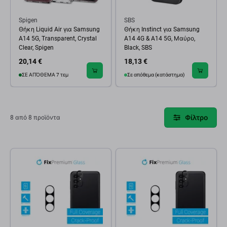
Spigen
SBS
Θήκη Liquid Air για Samsung
Θήκη Instinct για Samsung
A14 5G, Transparent, Crystal
A14 4G & A14 5G, Μαύρο,
Clear, Spigen
Black, SBS
20,14 €
18,13 €
ΣΕ ΑΠΌΘΕΜΑ 7 τεμ
Σε απόθεμα (κατάστημα)
Φίλτρο
8 από 8 προϊόντα