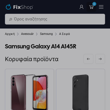
Παράβλεψη στο κύριο περιεχόμενο
0
Αρχική
Axesouár
Samsung
A Σειρά
Samsung Galaxy A14 A145R
Κορυφαία προϊόντα