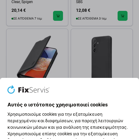
Clear, Spigen
SBS
20,14 €
12,08 €
ΣΕ ΑΠΌΘΕΜΑ 7 τεμ
ΣΕ ΑΠΌΘΕΜΑ 3 τεμ
SBS
SBS
Θήκη Βιβλίο Πορτοφόλι Lite
Θήκη Instinct για Samsung
Αυτός ο ιστότοπος χρησιμοποιεί cookies
για Samsung A14 4G & A14
A14 4G & A14 5G, Μαύρο,
5G, Μαύρο, Black, SBS
Black, SBS
Χρησιμοποιούμε cookies για την εξατομίκευση
23,17 €
18,13 €
περιεχομένου και διαφημίσεων, για παροχή λειτουργιών
Εξωτερική αποθήκη
Σε απόθεμα (κατάστημα)
κοινωνικών μέσων και για ανάλυση της επισκεψιμότητας.
Χρησιμοποιούμε επίσης cookies για την εξατομίκευση