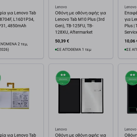
Lenovo
Lenovo
ία για Lenovo Tab
Οθόνη με οθόνη αφής για
Επαφέ
-8704F, L16D1P34,
Lenovo Tab M10 Plus (3rd
για L
31, 4850mAh
Gen), TB-125FU, TB-
Plus |
128XU, Aftermarket
Servic
50,39 €
10,06 
ΝΌΜΕΝΑ 2 τεμ,
2026)
ΣΕ ΑΠΌΘΕΜΑ 1 τεμ
ΣΕ ΑΠ
Προσθήκη στο καλάθι
Προσ
θήκη στο καλάθι
Lenovo
Lenovo
ία για Lenovo Tab
Οθόνη με οθόνη αφής για
Οθόνη