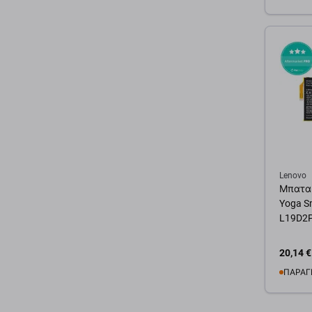
Προσ
Lenovo
Μπαταρ
Yoga S
L19D2P
20,14 €
ΠΑΡΑΓ