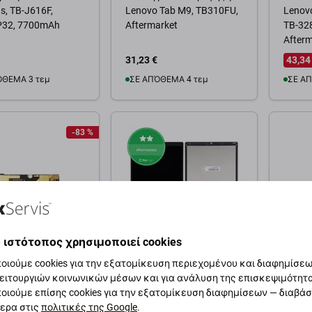
s, TB-J616F,
Lenovo Tab M9, TB310FU,
Lenovo
32, 7700mAh
Aftermarket
TB-32
Afterm
31,23 €
43,34
ΌΘΕΜΑ 3 τεμ
ΣΕ ΑΠΌΘΕΜΑ 4 τεμ
ΣΕ ΑΠ
θήκη στο καλάθι
Προσθήκη στο καλάθι
Προσ
-83 %
 ιστότοπος χρησιμοποιεί cookies
Lenovo
Lenovo
οιούμε cookies για την εξατομίκευση περιεχομένου και διαφημίσεων
α Φόρτισης +
Οθόνη με οθόνη αφής για
Επαφέ
ειτουργιών κοινωνικών μέσων και για ανάλυση της επισκεψιμότητ
φωνο + Δόνηση
Lenovo Tab M10, TB-X306,
για Le
οιούμε επίσης cookies για την εξατομίκευση διαφημίσεων — διαβά
α Lenovo P2 P2a42
Aftermarket
TB-J61
ερα στις
πολιτικές της Google
.