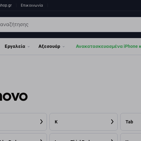
shop.gr
Επικοινωνία
Εργαλεία
Αξεσουάρ
Ανακατασκευασμένα iPhone κα
novo
K
Tab