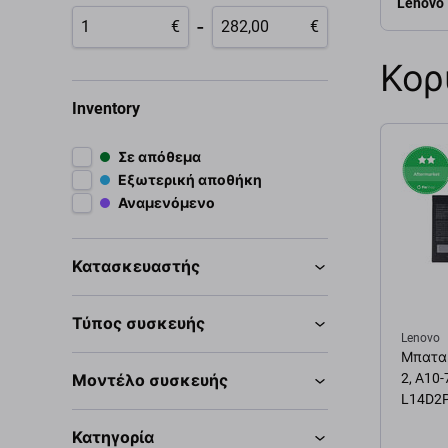
Lenovo
-
€
€
Κορ
Inventory
Σε απόθεμα
Εξωτερική αποθήκη
Αναμενόμενο
Κατασκευαστής
Τύπος συσκευής
Lenovo
Μπαταρ
2, A10-
Μοντέλο συσκευής
L14D2P
Κατηγορία