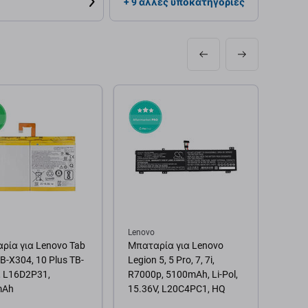
+ 9 άλλες υποκατηγορίες
Lenovo
Lenov
ρία για Lenovo Tab
Μπαταρία για Lenovo
Επαφ
TB-X304, 10 Plus TB-
Legion 5, 5 Pro, 7, 7i,
για L
, L16D2P31,
R7000p, 5100mAh, Li-Pol,
(3rd 
mAh
15.36V, L20C4PC1, HQ
128XU
Pack