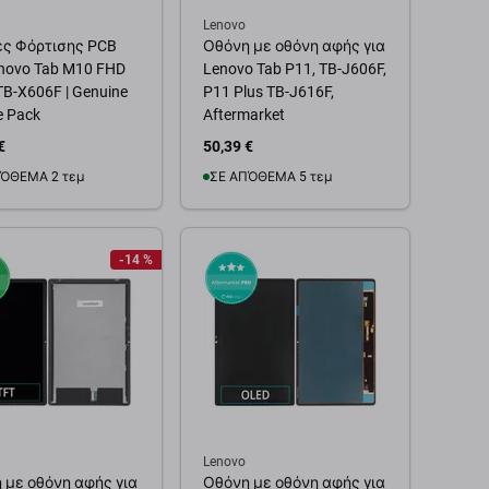
Lenovo
ς Φόρτισης PCB
Οθόνη με οθόνη αφής για
enovo Tab M10 FHD
Lenovo Tab P11, TB-J606F,
 TB-X606F | Genuine
P11 Plus TB-J616F,
e Pack
Aftermarket
€
50,39 €
ΌΘΕΜΑ 2 τεμ
ΣΕ ΑΠΌΘΕΜΑ 5 τεμ
θήκη στο καλάθι
Προσθήκη στο καλάθι
-14 %
Lenovo
 με οθόνη αφής για
Οθόνη με οθόνη αφής για