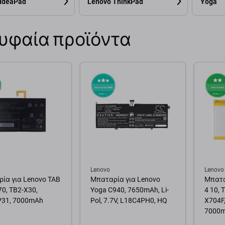
 IdeaPad
Lenovo ThinkPad
Yoga
υφαία προϊόντα
Lenovo
Lenovo
ία για Lenovo TAB
Μπαταρία για Lenovo
Μπατα
70, TB2-X30,
Yoga C940, 7650mAh, Li-
4 10, 
31, 7000mAh
Pol, 7.7V, L18C4PH0, HQ
X704F
7000