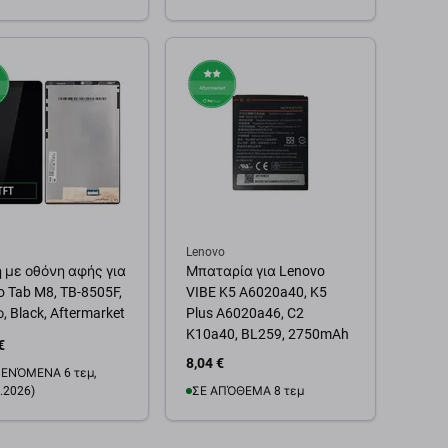
θήκη στο καλάθι
Προσθήκη στο καλάθι
Lenovo
 με οθόνη αφής για
Μπαταρία για Lenovo
 Tab M8, TB-8505F,
VIBE K5 A6020a40, K5
 Black, Aftermarket
Plus A6020a46, C2
K10a40, BL259, 2750mAh
€
8,04 €
ΕΝΌΜΕΝΑ 6 τεμ,
.2026)
ΣΕ ΑΠΌΘΕΜΑ 8 τεμ