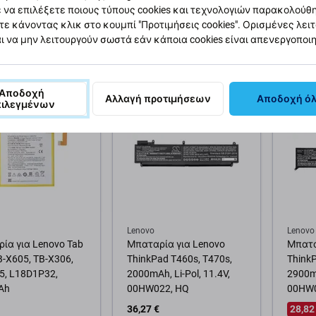
Pack
 να επιλέξετε ποιους τύπους cookies και τεχνολογιών παρακολούθ
τε κάνοντας κλικ στο κουμπί "Προτιμήσεις cookies". Ορισμένες λει
34,26 €
9,05 €
3 €
ι να μην λειτουργούν σωστά εάν κάποια cookies είναι απενεργοποι
ΓΕΛΊΑ
ΣΕ ΑΠΌΘΕΜΑ 3 τεμ
ΣΕ ΑΠ
θήκη στο καλάθι
Προσθήκη στο καλάθι
Προσ
Αποδοχή
Αλλαγή προτιμήσεων
Αποδοχή ό
πιλεγμένων
Lenovo
Lenovo
ία για Lenovo Tab
Μπαταρία για Lenovo
Μπατα
B-X605, TB-X306,
ThinkPad T460s, T470s,
Think
5, L18D1P32,
2000mAh, Li-Pol, 11.4V,
2900mA
Ah
00HW022, HQ
00HW0
36,27 €
28,82