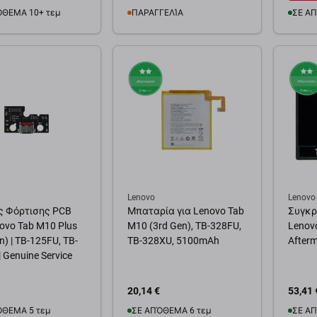
ΌΘΕΜΑ 10+ τεμ
ΠΑΡΑΓΓΕΛΊΑ
ΣΕ ΑΠ
Διαθεσιμότητα
θήκη στο καλάθι
Προσ
παρακολούθησης
Lenovo
Lenovo
 Φόρτισης PCB
Μπαταρία για Lenovo Tab
Συγκρ
novo Tab M10 Plus
M10 (3rd Gen), TB-328FU,
Lenovo
n) | TB-125FU, TB-
TB-328XU, 5100mAh
Afterm
 Genuine Service
20,14 €
53,41 
ΌΘΕΜΑ 5 τεμ
ΣΕ ΑΠΌΘΕΜΑ 6 τεμ
ΣΕ ΑΠ