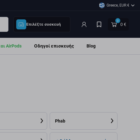
Greece, EUR €
0
0 €
Επιλέξτε συσκευή
ι AirPods
Οδηγοί επισκευής
Blog
Phab