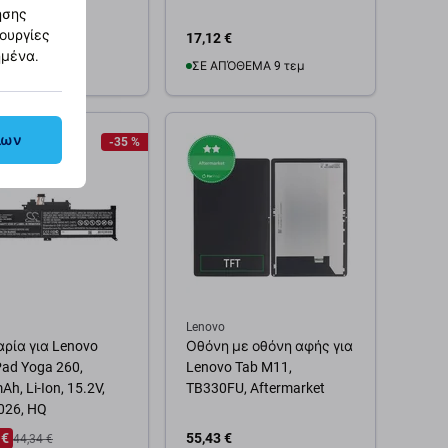
ησης
τουργίες
17,12 €
ημένα.
ΌΘΕΜΑ 4 τεμ
ΣΕ ΑΠΌΘΕΜΑ 9 τεμ
θήκη στο καλάθι
Προσθήκη στο καλάθι
λων
-35 %
Lenovo
ρία για Lenovo
Οθόνη με οθόνη αφής για
Pad Yoga 260,
Lenovo Tab M11,
h, Li-Ion, 15.2V,
TB330FU, Aftermarket
26, HQ
 €
55,43 €
44,34 €