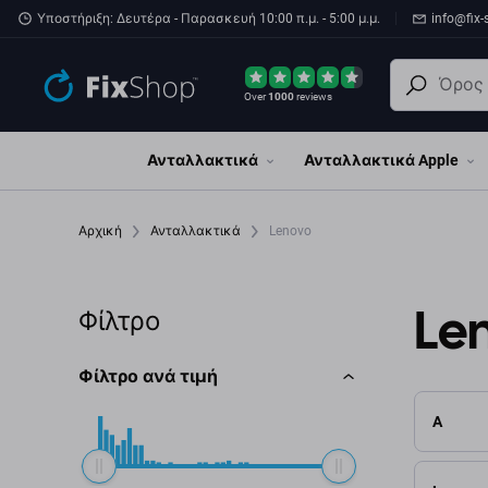
Παράβλεψη στο κύριο περιεχόμενο
Υποστήριξη: Δευτέρα - Παρασκευή 10:00 π.μ. - 5:00 μ.μ.
info@fix-
Over
1000
reviews
Ανταλλακτικά
Ανταλλακτικά Apple
Αρχική
Ανταλλακτικά
Lenovo
Le
Φίλτρο
Φίλτρο ανά τιμή
A