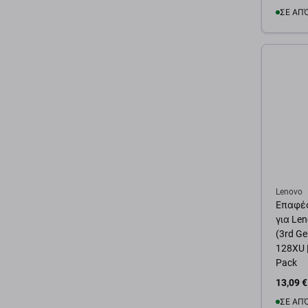
ΣΕ ΑΠ
Προσ
Lenovo
Επαφές
για Le
(3rd Ge
128XU |
Pack
13,09 €
ΣΕ ΑΠ