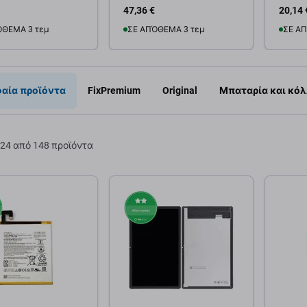
47,36 €
20,14 
ΌΘΕΜΑ 3 τεμ
ΣΕ ΑΠΌΘΕΜΑ 3 τεμ
ΣΕ ΑΠ
θήκη στο καλάθι
Προσθήκη στο καλάθι
Προσ
αία προϊόντα
FixPremium
Original
Μπαταρία και κόλ
24 από 148 προϊόντα