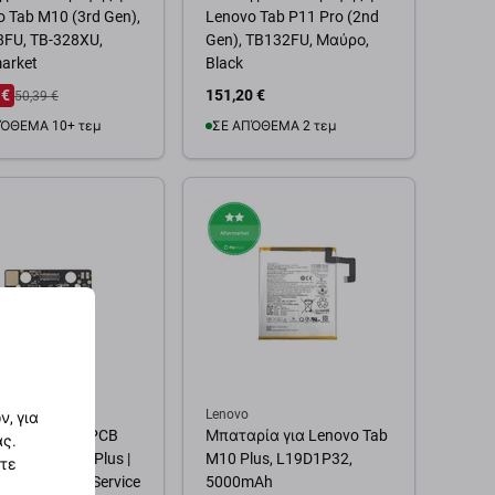
 Tab M10 (3rd Gen),
Lenovo Tab P11 Pro (2nd
8FU, TB-328XU,
Gen), TB132FU, Μαύρο,
arket
Black
 €
151,20 €
50,39 €
ΌΘΕΜΑ 10+ τεμ
ΣΕ ΑΠΌΘΕΜΑ 2 τεμ
θήκη στο καλάθι
Προσθήκη στο καλάθι
Lenovo
, για
ς Φόρτισης PCB
Μπαταρία για Lenovo Tab
ας.
novo Tab P11 Plus |
M10 Plus, L19D1P32,
στε
6F | Genuine Service
5000mAh