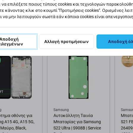
g A51, A515F,
Samsung A16 5G | Blue
Μπατα
 να επιλέξετε ποιους τύπους cookies και τεχνολογιών παρακολούθ
arket
Black | Aftermarket
S23 Ul
τε κάνοντας κλικ στο κουμπί "Προτιμήσεις cookies". Ορισμένες λει
23177A
ι να μην λειτουργούν σωστά εάν κάποια cookies είναι απενεργοποι
30,22 €
8,04 €
ΌΘΕΜΑ 10+ τεμ
ΣΕ ΑΠΌΘΕΜΑ 10+ τεμ
ΣΕ ΑΠ
Αποδοχή
Αλλαγή προτιμήσεων
Αποδοχή ό
πιλεγμένων
θήκη στο καλάθι
Προσθήκη στο καλάθι
Προσ
g
Samsung
Samsu
τημα οθόνης για
Αυτοκόλλητη Ταινία
Μπατα
g A15 4G, A15 5G,
Μπαταρίας για Samsung
S21 F
 Μαύρο, Black,
S22 Ultra | S908B | Service
26409