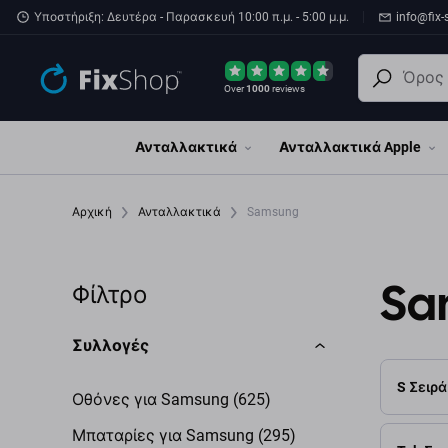
Παράβλεψη στο κύριο περιεχόμενο
Υποστήριξη: Δευτέρα - Παρασκευή 10:00 π.μ. - 5:00 μ.μ.
info@fix-
Over
1000
reviews
Ανταλλακτικά
Ανταλλακτικά Apple
Αρχική
Ανταλλακτικά
Samsung
Sa
Φίλτρο
Συλλογές
S Σειρά
Οθόνες για Samsung (625)
Μπαταρίες για Samsung (295)