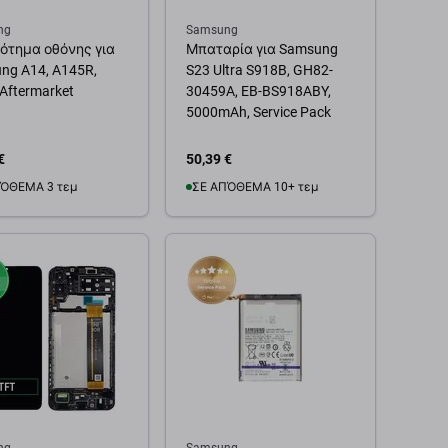
ng
Samsung
ότημα οθόνης για
Μπαταρία για Samsung
ng A14, A145R,
S23 Ultra S918B, GH82-
 Aftermarket
30459A, EB-BS918ABY,
5000mAh, Service Pack
€
50,39 €
ΌΘΕΜΑ 3 τεμ
ΣΕ ΑΠΌΘΕΜΑ 10+ τεμ
θήκη στο καλάθι
Προσθήκη στο καλάθι