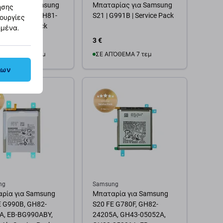
ρίας για Samsung
Μπαταρίας για Samsung
ησης
tra | S918B | GH81-
S21 | G991B | Service Pack
τουργίες
 | Service Pack
ημένα.
3 €
ΌΘΕΜΑ 10+ τεμ
ΣΕ ΑΠΌΘΕΜΑ 7 τεμ
λων
θήκη στο καλάθι
Προσθήκη στο καλάθι
ng
Samsung
ρία για Samsung
Μπαταρία για Samsung
E G990B, GH82-
S20 FE G780F, GH82-
A, EB-BG990ABY,
24205A, GH43-05052A,