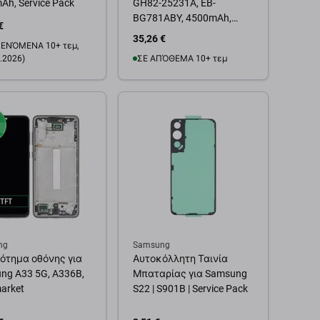
Ah, Service Pack
GH82-25231A, EB-
BG781ABY, 4500mAh,
€
Service Pack
35,26 €
ΕΝΌΜΕΝΑ 10+ τεμ,
.2026)
ΣΕ ΑΠΌΘΕΜΑ 10+ τεμ
Προσθήκη στο καλάθι
θήκη στο καλάθι
ng
Samsung
ότημα οθόνης για
Αυτοκόλλητη Ταινία
ng A33 5G, A336B,
Μπαταρίας για Samsung
arket
S22 | S901B | Service Pack