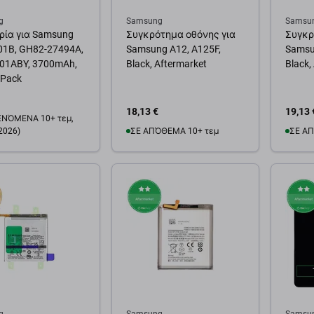
g
Samsung
Samsu
ία για Samsung
Συγκρότημα οθόνης για
Συγκρ
01B, GH82-27494A,
Samsung A12, A125F,
Samsu
01ABY, 3700mAh,
Black, Aftermarket
Black,
 Pack
18,13 €
19,13 
ΝΌΜΕΝΑ 10+ τεμ,
2026)
ΣΕ ΑΠΌΘΕΜΑ 10+ τεμ
ΣΕ ΑΠ
Προσθήκη στο καλάθι
Προσ
θήκη στο καλάθι