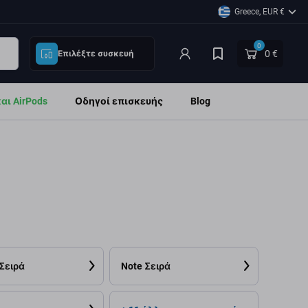
Greece, EUR €
0
0 €
Επιλέξτε συσκευή
ι AirPods
Οδηγοί επισκευής
Blog
 Σειρά
Note Σειρά