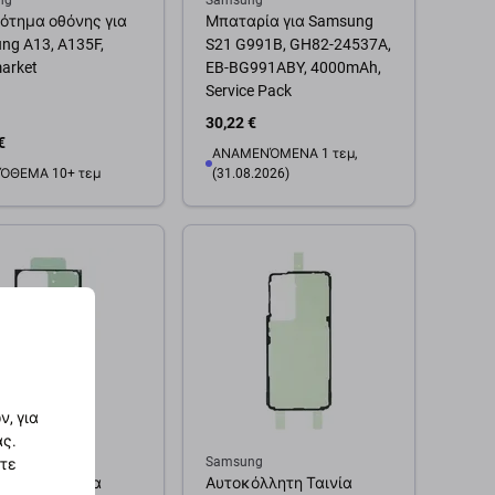
ng
Samsung
ότημα οθόνης για
Μπαταρία για Samsung
ng A13, A135F,
S21 G991B, GH82-24537A,
arket
EB-BG991ABY, 4000mAh,
Service Pack
30,22 €
€
ΑΝΑΜΕΝΌΜΕΝΑ 1 τεμ,
ΌΘΕΜΑ 10+ τεμ
(31.08.2026)
θήκη στο καλάθι
Προσθήκη στο καλάθι
, για
ας.
ng
Samsung
στε
όλλητη Ταινία
Αυτοκόλλητη Ταινία