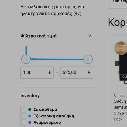
Tab Σει
Ανταλλακτικές μπαταρίες για
ηλεκτρονικές συσκευές (47)
Κορ
Φίλτρο ανά τιμή
-
€
€
Inventory
Samsun
Οθόνη 
Samsung
Σε απόθεμα
GH96-1
Εξωτερική αποθήκη
Pack
Αναμενόμενο