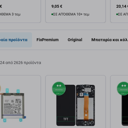
 €
9,05 €
20,14 
ΌΘΕΜΑ 3 τεμ
ΣΕ ΑΠΌΘΕΜΑ 10+ τεμ
ΣΕ ΑΠ
θήκη στο καλάθι
Προσθήκη στο καλάθι
Προσ
αία προϊόντα
FixPremium
Original
Μπαταρία και κόλ
24 από 2626 προϊόντα