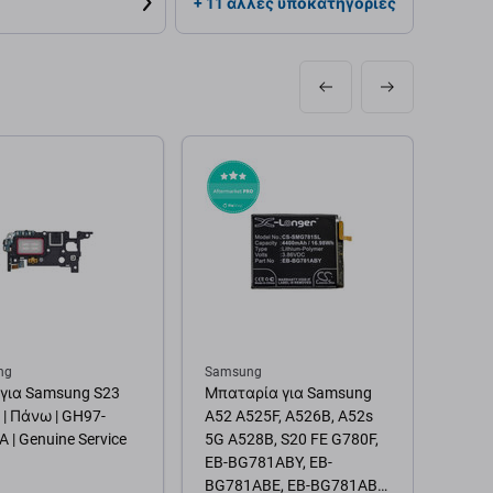
+ 11 άλλες υποκατηγορίες
ng
Samsung
Sams
 για Samsung S23
Μπαταρία για Samsung
Οθόν
 | Πάνω | GH97-
A52 A525F, A526B, A52s
Sams
 | Genuine Service
5G A528B, S20 FE G780F,
After
EB-BG781ABY, EB-
BG781ABE, EB-BG781ABU,