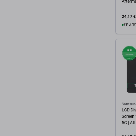
Afterm
24,17 €
ΣΕ ΑΠ
Προσ
Samsun
LCD Di
Screen
5G | Af