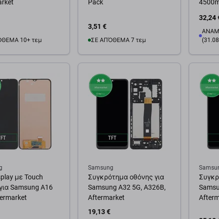
arket
Pack
4500m
32,24 
3,51 €
ΑΝΑΜ
ΌΘΕΜΑ 10+ τεμ
ΣΕ ΑΠΌΘΕΜΑ 7 τεμ
(31.08
θήκη στο καλάθι
Προσθήκη στο καλάθι
Προσ
g
Samsung
Samsu
splay με Touch
Συγκρότημα οθόνης για
Συγκρ
 για Samsung A16
Samsung A32 5G, A326B,
Samsu
termarket
Aftermarket
Afterm
19,13 €