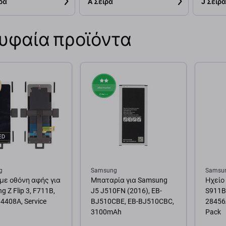
ρά
A Σειρά
J Σειρά
υφαία προϊόντα
g
Samsung
Samsu
με οθόνη αφής για
Μπαταρία για Samsung
Ηχείο
 Z Flip 3, F711B,
J5 J510FN (2016), EB-
S911B
4408A, Service
BJ510CBE, EB-BJ510CBC,
28456A
3100mAh
Pack