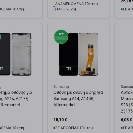
25,18 
ΑΝΑΜΕΝΌΜΕΝΑ 10+ τεμ,
ΌΘΕΜΑ 10+ τεμ
(14.08.2026)
ΣΕ ΑΠ
θήκη στο καλάθι
Προσ
Προσθήκη στο καλάθι
g
Samsung
Samsu
τημα οθόνης για
Οθόνη με οθόνη αφής για
Αυτοκ
g A21s, A217F,
Samsung A14, A145R,
Μπατα
Aftermarket
Aftermarket
S23 | 
23175A
15,10 €
6,03 €
ΌΘΕΜΑ 10+ τεμ
ΣΕ ΑΠΌΘΕΜΑ 10+ τεμ
ΣΕ ΑΠ