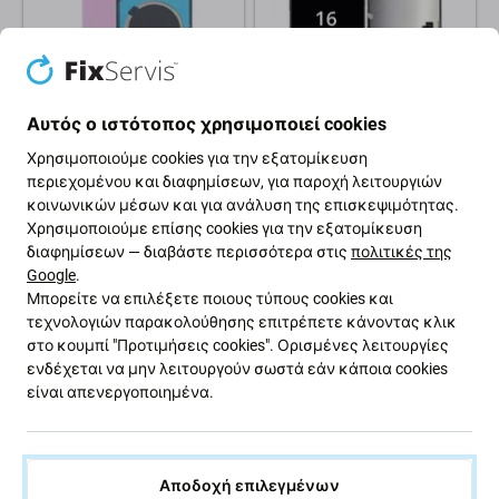
Αυτός ο ιστότοπος χρησιμοποιεί cookies
Apple
Apple
Χρησιμοποιούμε cookies για την εξατομίκευση
Πίσω Κάλυμμα Γυαλί +
Οθόνη για iPhone 16, Αφής με
περιεχομένου και διαφημίσεων, για παροχή λειτουργιών
Φακός Κάμερας +
πλαίσιο, Refurbished
Μεταλλική Πλάκα +
κοινωνικών μέσων και για ανάλυση της επισκεψιμότητας.
Μαγνήτες Magsafe για
Χρησιμοποιούμε επίσης cookies για την εξατομίκευση
iPhone 16 | Ροζ | Pink
διαφημίσεων — διαβάστε περισσότερα στις
πολιτικές της
120,96 €
19,13 €
Google
.
ΑΝΑΜΕΝΌΜΕΝΑ 1 τεμ,
Μπορείτε να επιλέξετε ποιους τύπους cookies και
ΣΕ ΑΠΌΘΕΜΑ 10+ τεμ
(21.08.2026)
τεχνολογιών παρακολούθησης επιτρέπετε κάνοντας κλικ
στο κουμπί "Προτιμήσεις cookies". Ορισμένες λειτουργίες
-35 %
ενδέχεται να μην λειτουργούν σωστά εάν κάποια cookies
είναι απενεργοποιημένα.
Αποδοχή επιλεγμένων