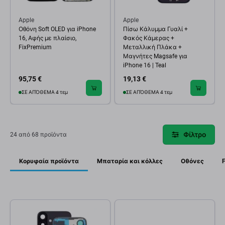
Apple
Apple
Οθόνη Soft OLED για iPhone
Πίσω Κάλυμμα Γυαλί +
16, Αφής με πλαίσιο,
Φακός Κάμερας +
FixPremium
Μεταλλική Πλάκα +
Μαγνήτες Magsafe για
iPhone 16 | Teal
95,75 €
19,13 €
ΣΕ ΑΠΌΘΕΜΑ 4 τεμ
ΣΕ ΑΠΌΘΕΜΑ 4 τεμ
Φίλτρο
24 από 68 προϊόντα
Κορυφαία προϊόντα
Μπαταρία και κόλλες
Οθόνες