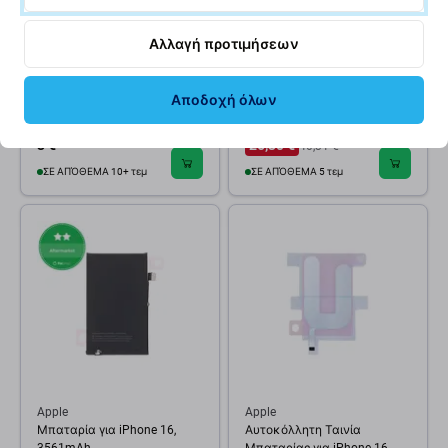
Αλλαγή προτιμήσεων
2UUL
Apple
Ταινία Συγκόλλησης
Μπαταρία για iPhone 16,
Αποδοχή όλων
Στεγανοποίησης Οθόνης για
3561mAh, Service Pack
iPhone 16, 2UUL SA16
3 €
26,30 €
40,31 €
ΣΕ ΑΠΌΘΕΜΑ 10+ τεμ
ΣΕ ΑΠΌΘΕΜΑ 5 τεμ
Apple
Apple
Μπαταρία για iPhone 16,
Αυτοκόλλητη Ταινία