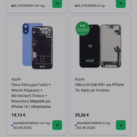
ΣΕ ΑΠΌΘΕΜΑ 10+ τεμ
ΣΕ ΑΠΌΘΕΜΑ 4 τεμ
Apple
Apple
Πίσω Κάλυμμα Γυαλί +
Οθόνη In-Cell HD+ για iPhone
Φακός Κάμερας +
16, Αφής με πλαίσιο
Μεταλλική Πλάκα +
Μαγνήτες Magsafe για
iPhone 16 | Ultramarine
19,13 €
35,26 €
ΑΝΑΜΕΝΌΜΕΝΑ 10+ τεμ,
ΑΝΑΜΕΝΌΜΕΝΑ 3 τεμ,
(02.09.2026)
(02.09.2026)