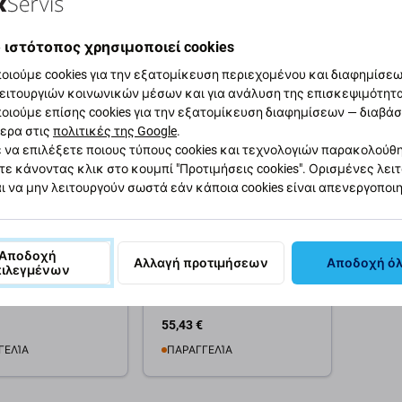
θήκη στο καλάθι
Προσθήκη στο καλάθι
Προσ
 ιστότοπος χρησιμοποιεί cookies
οιούμε cookies για την εξατομίκευση περιεχομένου και διαφημίσεων
ειτουργιών κοινωνικών μέσων και για ανάλυση της επισκεψιμότητ
οιούμε επίσης cookies για την εξατομίκευση διαφημίσεων — διαβά
ερα στις
πολιτικές της Google
.
 να επιλέξετε ποιους τύπους cookies και τεχνολογιών παρακολούθ
τε κάνοντας κλικ στο κουμπί "Προτιμήσεις cookies". Ορισμένες λει
ι να μην λειτουργούν σωστά εάν κάποια cookies είναι απενεργοποι
SunShine
όρμα
Κύρια Πλακέτα PCB
μανσης για
Θέρμανσης Στρώσεων
Αποδοχή
υή Μητρικής
για Sunshine SS-T12A
Αλλαγή προτιμήσεων
Αποδοχή ό
πιλεγμένων
για iPhone X | XS |
| 11 | 11 Pro | 11
 | Wylie K85
55,43 €
ΓΕΛΊΑ
ΠΑΡΑΓΓΕΛΊΑ
Διαθεσιμότητα