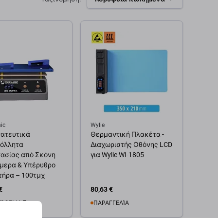
ic
Wylie
ατευτικά
Θερμαντική Πλακέτα -
όλλητα
Διαχωριστής Οθόνης LCD
ασίας από Σκόνη
για Wylie WI-1805
άμερα & Υπέρυθρο
τήρα – 100τμχ
€
80,63 €
ΌΘΕΜΑ 7 τεμ
ΠΑΡΑΓΓΕΛΊΑ