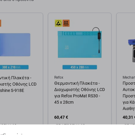
τική Πλακέτα -
Refox
Mechan
Θερμαντική Πλακέτα -
Προστ
ιστής Οθόνης LCD
Διαχωριστής Οθόνης LCD
Αυτοκ
shine S-918E
για Refox ProMat RS30 -
Προστ
45 x 28cm
για Κ
Αισθη
60,47 €
40,31 
ΌΘΕΜΑ 10+ τεμ
ΣΕ ΑΠΌΘΕΜΑ 10+ τεμ
ΣΕ ΑΠ