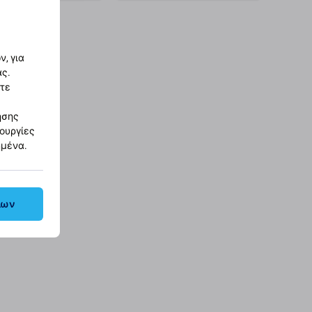
θήκη στο καλάθι
Προσθήκη στο καλάθι
, για
ας.
στε
ησης
τουργίες
ημένα.
λων