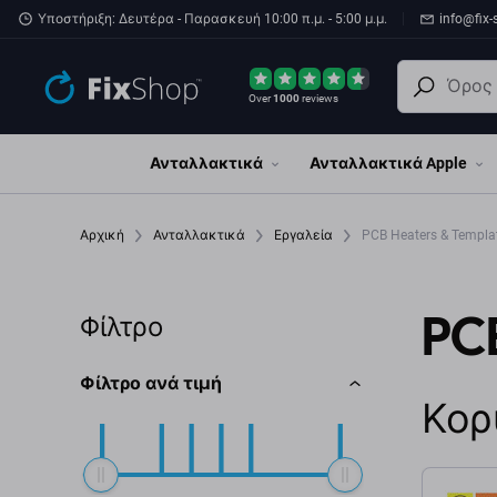
Παράβλεψη στο κύριο περιεχόμενο
Υποστήριξη: Δευτέρα - Παρασκευή 10:00 π.μ. - 5:00 μ.μ.
info@fix-
Over
1000
reviews
Ανταλλακτικά
Ανταλλακτικά Apple
Αρχική
Ανταλλακτικά
Εργαλεία
PCB Heaters & Templa
PC
Φίλτρο
Φίλτρο ανά τιμή
Κορ