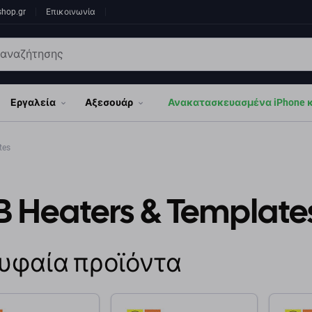
shop.gr
Επικοινωνία
Εργαλεία
Αξεσουάρ
Ανακατασκευασμένα iPhone κα
tes
B Heaters & Template
υφαία προϊόντα