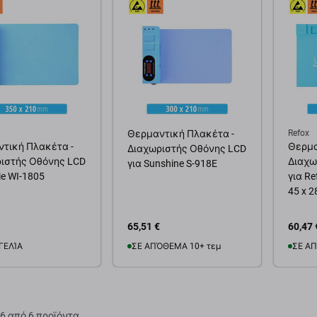
Θερμαντική Πλακέτα -
Refox
τική Πλακέτα -
Θερμα
Διαχωριστής Οθόνης LCD
ιστής Οθόνης LCD
Διαχω
για Sunshine S-918E
ie WI-1805
για Re
45 x 
65,51 €
60,47 
ΓΕΛΊΑ
ΣΕ ΑΠΌΘΕΜΑ 10+ τεμ
ΣΕ ΑΠ
θήκη στο καλάθι
Προσθήκη στο καλάθι
Προσ
6 από 6 προϊόντα