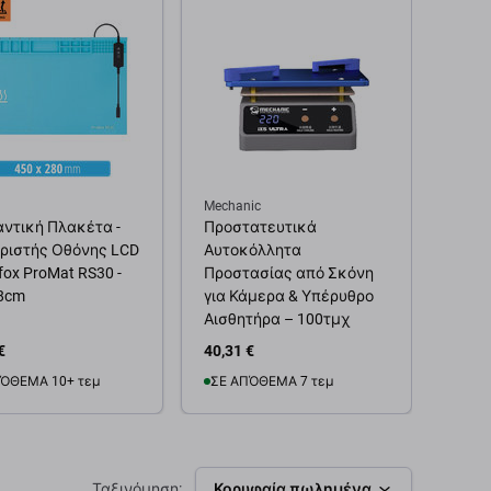
Mechanic
ντική Πλακέτα -
Προστατευτικά
ριστής Οθόνης LCD
Αυτοκόλλητα
fox ProMat RS30 -
Προστασίας από Σκόνη
28cm
για Κάμερα & Υπέρυθρο
Αισθητήρα – 100τμχ
€
40,31 €
ΌΘΕΜΑ 10+ τεμ
ΣΕ ΑΠΌΘΕΜΑ 7 τεμ
θήκη στο καλάθι
Προσθήκη στο καλάθι
Ταξινόμηση:
Κορυφαία πωλημένα