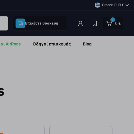
Greece, EUR €
0
0 €
Επιλέξτε συσκευή
ι AirPods
Οδηγοί επισκευής
Blog
s