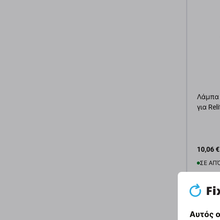
Λάμπα 
για Rel
10,06 €
ΣΕ ΑΠ
Προσ
Αυτός ο