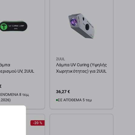
2UUL
λάμπα
Λάμπα UV Curing (Υψηλής
ερισμού UV, 2UUL
Χωρητικότητας) για 2UUL
€
36,27 €
ΕΝΌΜΕΝΑ 8 τεμ,
.2026)
ΣΕ ΑΠΌΘΕΜΑ 5 τεμ
Προσθήκη στο καλάθι
-20 %
θήκη στο καλάθι