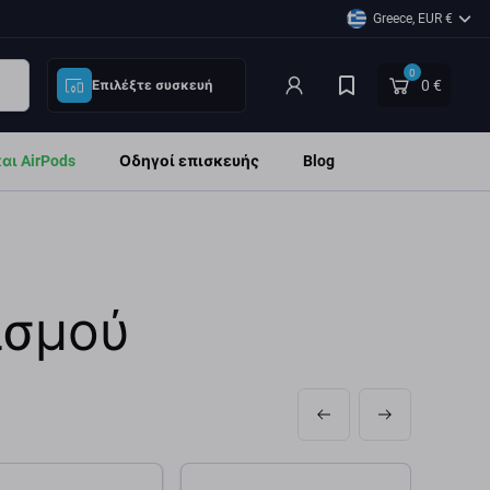
Greece, EUR €
0
0 €
Επιλέξτε συσκευή
ι AirPods
Οδηγοί επισκευής
Blog
ισμού