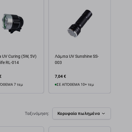
 UV Curing (5W, 5V)
Λάμπα UV Sunshine SS-
QianLi
Λάμπ
life RL-014
003
Σκόνη
€
7,04 €
32,25
ΌΘΕΜΑ 7 τεμ
ΣΕ ΑΠΌΘΕΜΑ 10+ τεμ
Προ
θήκη στο καλάθι
Προσθήκη στο καλάθι
Ταξινόμηση:
Κορυφαία πωλημένα