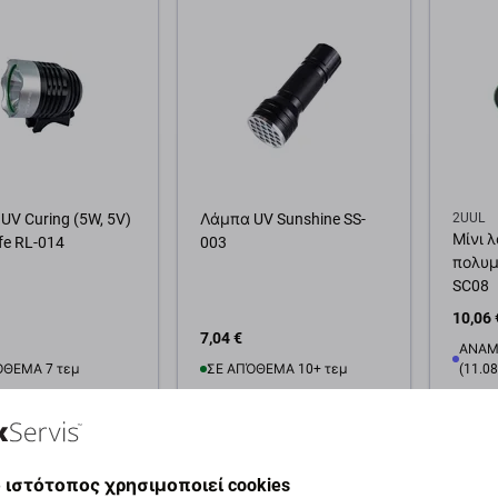
UV Curing (5W, 5V)
Λάμπα UV Sunshine SS-
2UUL
Μίνι 
ife RL-014
003
πολυμ
SC08
10,06 
7,04 €
ΑΝΑΜ
ΌΘΕΜΑ 7 τεμ
ΣΕ ΑΠΌΘΕΜΑ 10+ τεμ
(11.08
θήκη στο καλάθι
Προσθήκη στο καλάθι
Προσ
 ιστότοπος χρησιμοποιεί cookies