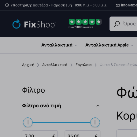
Παράβλεψη στο κύριο περιεχόμενο
Υποστήριξη: Δευτέρα - Παρασκευή 10:00 π.μ. - 5:00 μ.μ.
info@fix-
Over
1000
reviews
Ανταλλακτικά
Ανταλλακτικά Apple
Αρχική
Ανταλλακτικά
Εργαλεία
Φώτα & Συσκευές Φ
Φώ
Φίλτρο
Φίλτρο ανά τιμή
Κορ
-
€
€