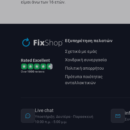
είμαι άνω των 16 ετών.
Εξυπηρέτηση πελατών
Σχετικά με εμάς
Χονδρική συνεργασία
Rated Excellent
Πολιτική απορρήτου
Over
1000
reviews
Πρότυπα ποιότητας
ανταλλακτικών
Live chat
in
Υποστήριξη: Δευτέρα - Παρασκευή
Συ
10:00 π.μ. - 5:00 μ.μ.