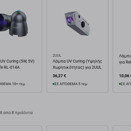
2UUL
Λάμπα
UV Curing (5W, 5V)
Λάμπα UV Curing (Υψηλής
για Re
ife RL-014A
Χωρητικότητας) για 2UUL
36,27 €
10,06 
ΌΘΕΜΑ 10+ τεμ
ΣΕ ΑΠΌΘΕΜΑ 5 τεμ
ΣΕ ΑΠ
θήκη στο καλάθι
Προσθήκη στο καλάθι
Προσ
8 από 8 προϊόντα