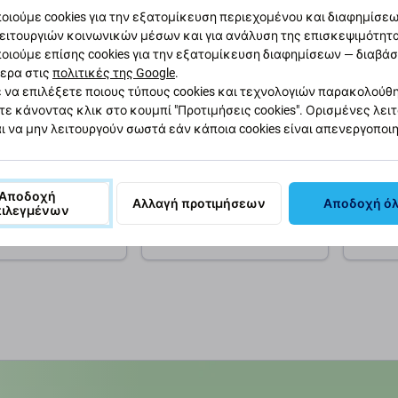
οιούμε cookies για την εξατομίκευση περιεχομένου και διαφημίσεων
ειτουργιών κοινωνικών μέσων και για ανάλυση της επισκεψιμότητ
οιούμε επίσης cookies για την εξατομίκευση διαφημίσεων — διαβά
ερα στις
πολιτικές της Google
.
 να επιλέξετε ποιους τύπους cookies και τεχνολογιών παρακολούθ
τε κάνοντας κλικ στο κουμπί "Προτιμήσεις cookies". Ορισμένες λει
ι να μην λειτουργούν σωστά εάν κάποια cookies είναι απενεργοποι
Relife
QianLi
UV Curing (5W, 5V)
USB Μίνι Λάμπα LED για
Λάμπα
ife RL-014A
Relife RL-805
Σκόνης
Αποδοχή
Αλλαγή προτιμήσεων
Αποδοχή ό
8,04 €
32,25
πιλεγμένων
ΌΘΕΜΑ 10+ τεμ
ΠΑΡΑΓΓΕΛΊΑ
ΣΕ ΑΠ
θήκη στο καλάθι
Προσθήκη στο καλάθι
Προσ