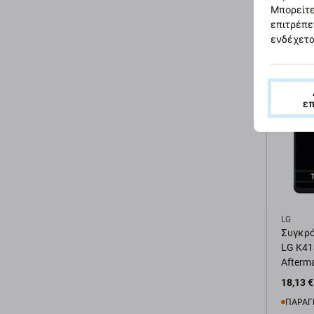
Μπορείτε
3,52 €
επιτρέπε
ΣΕ ΑΠ
ενδέχετα
Προσ
ε
LG
Συγκρό
LG K41
Afterm
18,13 €
ΠΑΡΑΓ