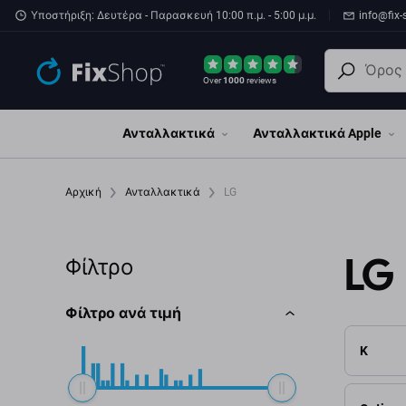
Παράβλεψη στο κύριο περιεχόμενο
Υποστήριξη: Δευτέρα - Παρασκευή 10:00 π.μ. - 5:00 μ.μ.
info@fix-
Over
1000
reviews
Ανταλλακτικά
Ανταλλακτικά Apple
Αρχική
Ανταλλακτικά
LG
LG
Φίλτρο
Φίλτρο ανά τιμή
K