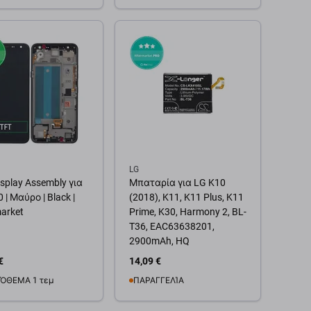
θήκη στο καλάθι
Προσθήκη στο καλάθι
LG
splay Assembly για
Μπαταρία για LG K10
 | Μαύρο | Black |
(2018), K11, K11 Plus, K11
arket
Prime, K30, Harmony 2, BL-
T36, EAC63638201,
2900mAh, HQ
€
14,09 €
ΌΘΕΜΑ 1 τεμ
ΠΑΡΑΓΓΕΛΊΑ