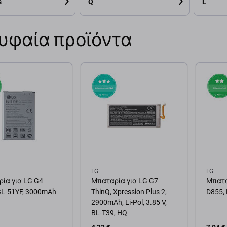
s
Q
L
υφαία προϊόντα
LG
LG
ία για LG G4
Μπαταρία για LG G7
Μπατα
BL-51YF, 3000mAh
ThinQ, Xpression Plus 2,
D855,
2900mAh, Li-Pol, 3.85 V,
BL-T39, HQ