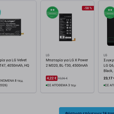
θήκη στο καλάθι
Προσθήκη στο καλάθι
Προσ
-58 %
LG
LG
ία για LG Velvet
Μπαταρία για LG X Power
Συγκρ
-T47, 4050mAh, HQ
2 M320, BL-T30, 4500mAh
LG Q6
Black,
4,22 €
23,17 
10,06 €
ΝΌΜΕΝΑ 8 τεμ,
2026)
ΣΕ ΑΠΌΘΕΜΑ 3 τεμ
ΣΕ ΑΠ
Προσθήκη στο καλάθι
Προσ
Διαθεσιμότητα
αρακολούθησης
Φόρτωση επόμενων 24 πρ