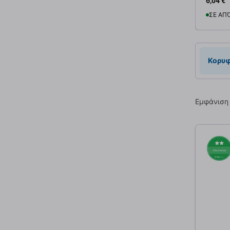
6,04 €
ΣΕ ΑΠ
Προσ
Κορυφ
Εμφάνιση