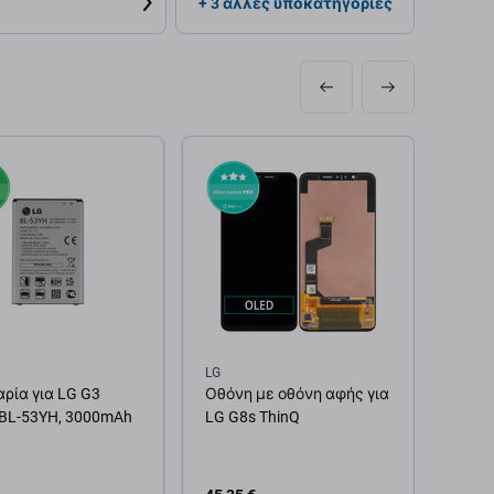
+ 3 άλλες υποκατηγορίες
LG
LG
ρία για LG G3
Οθόνη με οθόνη αφής για
Οθόν
 BL-53YH, 3000mAh
LG G8s ThinQ
LG K6