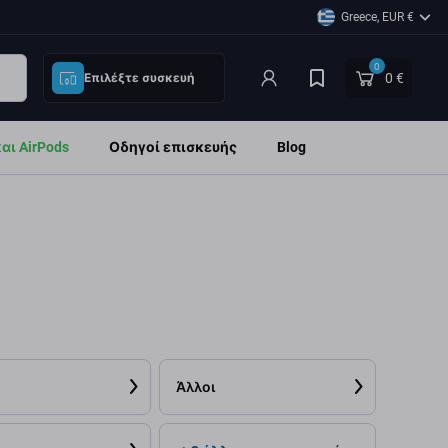
Greece, EUR €
0
0 €
Επιλέξτε συσκευή
ι AirPods
Οδηγοί επισκευής
Blog
Άλλοι