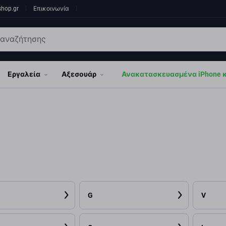
shop.gr
Επικοινωνία
Εργαλεία
Αξεσουάρ
Ανακατασκευασμένα iPhone κα
G
V