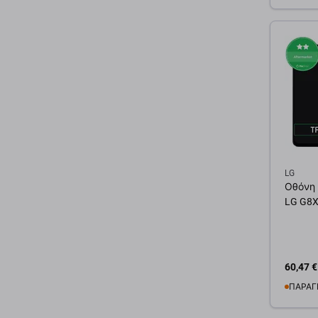
Προσ
LG
Οθόνη 
LG G8X
60,47 €
ΠΑΡΑΓ