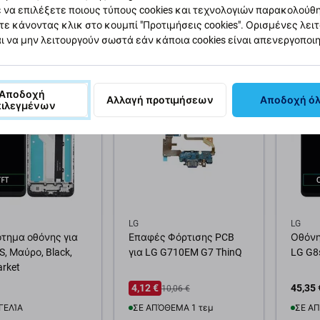
 να επιλέξετε ποιους τύπους cookies και τεχνολογιών παρακολούθ
7,35 €
55,43 
10,06 €
17,12 €
τε κάνοντας κλικ στο κουμπί "Προτιμήσεις cookies". Ορισμένες λει
ΌΘΕΜΑ 1 τεμ
ΣΕ ΑΠΌΘΕΜΑ 3 τεμ
ΠΑΡΑ
ι να μην λειτουργούν σωστά εάν κάποια cookies είναι απενεργοποι
θήκη στο καλάθι
Προσθήκη στο καλάθι
Προσ
-59 %
Αποδοχή
Αλλαγή προτιμήσεων
Αποδοχή ό
πιλεγμένων
LG
LG
τημα οθόνης για
Επαφές Φόρτισης PCB
Οθόνη
S, Μαύρο, Black,
για LG G710EM G7 ThinQ
LG G8
arket
4,12 €
45,35 
10,06 €
ΓΕΛΊΑ
ΣΕ ΑΠΌΘΕΜΑ 1 τεμ
ΣΕ ΑΠ