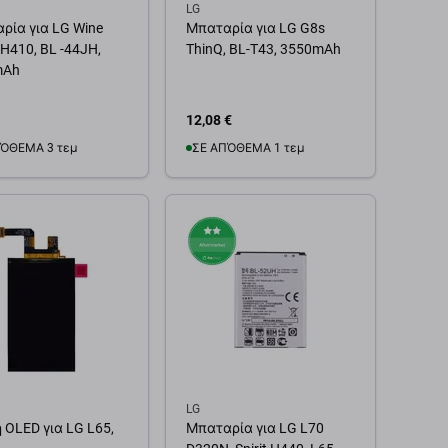
LG
ρία για LG Wine
Μπαταρία για LG G8s
H410, BL -44JH,
ThinQ, BL-T43, 3550mAh
mAh
12,08 €
ΌΘΕΜΑ 3 τεμ
ΣΕ ΑΠΌΘΕΜΑ 1 τεμ
θήκη στο καλάθι
Προσθήκη στο καλάθι
LG
 OLED για LG L65,
Μπαταρία για LG L70