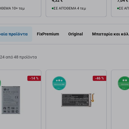
4,32 €
7,04 €
ΌΘΕΜΑ 10+ τεμ
ΣΕ ΑΠΌΘΕΜΑ 4 τεμ
ΣΕ ΑΠ
θήκη στο καλάθι
Προσθήκη στο καλάθι
Προσ
αία προϊόντα
FixPremium
Original
Μπαταρία και κόλ
24 από 48 προϊόντα
-14 %
-46 %