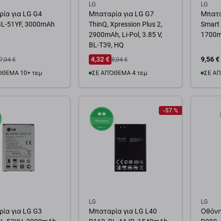
LG
LG
ία για LG G4
Μπαταρία για LG G7
Μπατα
BL-51YF, 3000mAh
ThinQ, Xpression Plus 2,
Smart 
2900mAh, Li-Pol, 3.85 V,
1700
BL-T39, HQ
4,32 €
9,56 €
7,04 €
8,04 €
ΌΘΕΜΑ 10+ τεμ
ΣΕ ΑΠΌΘΕΜΑ 4 τεμ
ΣΕ ΑΠ
θήκη στο καλάθι
Προσθήκη στο καλάθι
Προσ
-57 %
LG
LG
ία για LG G3
Μπαταρία για LG L40
Οθόνη