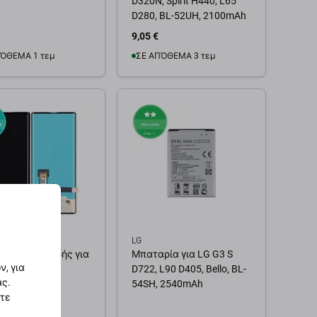
D320N, Spirit H440, L65
D280, BL-52UH, 2100mAh
9,05 €
ΌΘΕΜΑ 1 τεμ
ΣΕ ΑΠΌΘΕΜΑ 3 τεμ
θήκη στο καλάθι
Προσθήκη στο καλάθι
LG
 με οθόνη αφής για
Μπαταρία για LG G3 S
, για
ng, OLED
D722, L90 D405, Bello, BL-
ας.
54SH, 2540mAh
στε