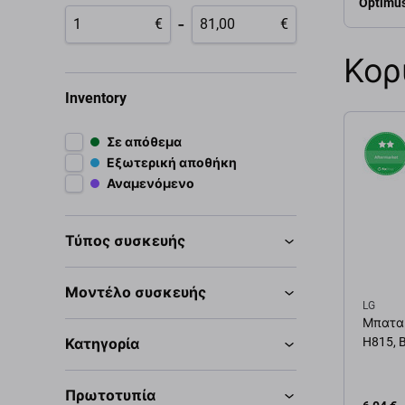
Optimu
-
€
€
Κορ
Inventory
Σε απόθεμα
Εξωτερική αποθήκη
Αναμενόμενο
Τύπος συσκευής
Μοντέλο συσκευής
LG
Μπαταρ
H815, 
Κατηγορία
Πρωτοτυπία