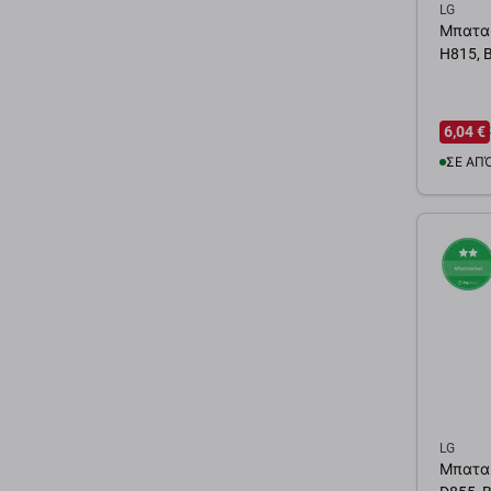
LG
Μπαταρ
H815, 
6,04 €
ΣΕ ΑΠ
Προσ
LG
Μπαταρ