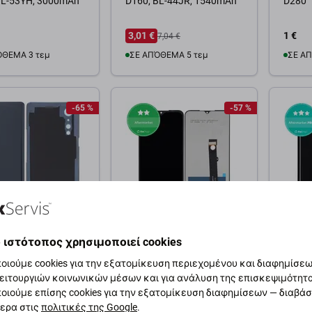
BL-53YH, 3000mAh
D160, BL-44JR, 1540mAh
D280
3,01 €
1 €
7,04 €
ΌΘΕΜΑ 3 τεμ
ΣΕ ΑΠΌΘΕΜΑ 5 τεμ
ΣΕ ΑΠ
θήκη στο καλάθι
Προσθήκη στο καλάθι
Προσ
-65 %
-57 %
LG
LG
 ιστότοπος χρησιμοποιεί cookies
 Μπαταρίας για
Οθόνη με οθόνη αφής για
Οθόνη
οιούμε cookies για την εξατομίκευση περιεχομένου και διαφημίσεων
OG Phone 6 Pro |
LG K41S, Aftermarket
LG Wi
ειτουργιών κοινωνικών μέσων και για ανάλυση της επισκεψιμότητ
D | Storm White |
οιούμε επίσης cookies για την εξατομίκευση διαφημίσεων — διαβά
B7-R7A020 | Service
ερα στις
πολιτικές της Google
.