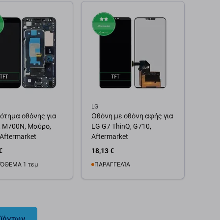
Διαθεσιμότητα
θήκη στο καλάθι
παρακολούθησης
LG
ότημα οθόνης για
Οθόνη με οθόνη αφής για
, M700N, Μαύρο,
LG G7 ThinQ, G710,
 Aftermarket
Aftermarket
€
18,13 €
ΌΘΕΜΑ 1 τεμ
ΠΑΡΑΓΓΕΛΊΑ
θήκη στο καλάθι
Προσθήκη στο καλάθι
οϊόντων