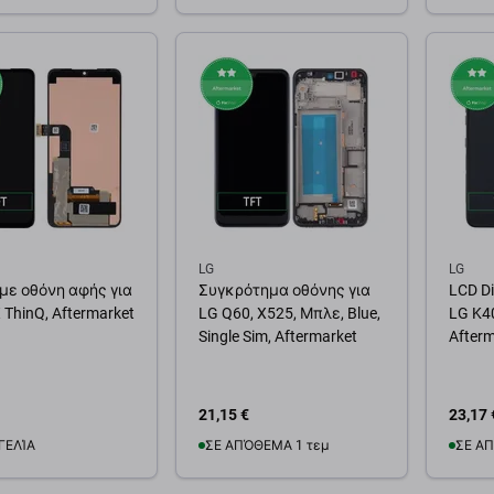
θήκη στο καλάθι
Προσθήκη στο καλάθι
Προσ
LG
LG
με οθόνη αφής για
Συγκρότημα οθόνης για
LCD Di
 ThinQ, Aftermarket
LG Q60, X525, Μπλε, Blue,
LG K40
Single Sim, Aftermarket
Afterm
21,15 €
23,17 
ΓΕΛΊΑ
ΣΕ ΑΠΌΘΕΜΑ 1 τεμ
ΣΕ ΑΠ