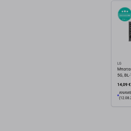
Προσ
LG
Μπαταρ
5G, BL
14,09 €
ΑΝΑΜΕ
(12.08.
π