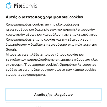
Αυτός ο ιστότοπος χρησιμοποιεί cookies
Χρησιμοποιούμε cookies για την εξατομίκευση
περιεχομένου και διαφημίσεων, για παροχή λειτουργιών
κοινωνικών μέσων και για ανάλυση της επισκεψιμότητας.
Χρησιμοποιούμε επίσης cookies για την εξατομίκευση
διαφημίσεων — διαβάστε περισσότερα στις
πολιτικές της
Google
.
SBS
SBS
Μπορείτε να επιλέξετε ποιους τύπους cookies και
Φορτιστής Αυτοκινήτου 2x
Φορτιστής Αυτοκινήτου
τεχνολογιών παρακολούθησης επιτρέπετε κάνοντας κλικ
USB + Καλώδιο USB / USB-C |
Micro-USB, 2.1A | Μαύρος |
στο κουμπί "Προτιμήσεις cookies". Ορισμένες λειτουργίες
Μαύρος | SBS
SBS
ενδέχεται να μην λειτουργούν σωστά εάν κάποια cookies
19,13 €
11,07 €
είναι απενεργοποιημένα.
ΣΕ ΑΠΌΘΕΜΑ 2 τεμ
ΣΕ ΑΠΌΘΕΜΑ 1 τεμ
Αποδοχή επιλεγμένων