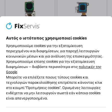
Samsung
Samsung
Αυτός ο ιστότοπος χρησιμοποιεί cookies
Πίσω κάμερα 50 MP
Πίσω κάμερα 10 MP
Χρησιμοποιούμε cookies για την εξατομίκευση
Telephoto για Samsung
Telephoto για Samsung
Galaxy S26 Ultra, GH96-
Galaxy S26 Ultra, GH96-
περιεχομένου και διαφημίσεων, για παροχή λειτουργιών
20584A, Genuine Service Pack
20557A, Genuine Service Pack
κοινωνικών μέσων και για ανάλυση της επισκεψιμότητας.
Χρησιμοποιούμε επίσης cookies για την εξατομίκευση
110,87 €
66,52 €
διαφημίσεων — διαβάστε περισσότερα στις
πολιτικές της
ΠΑΡΑΓΓΕΛΊΑ
ΠΑΡΑΓΓΕΛΊΑ
Google
.
Μπορείτε να επιλέξετε ποιους τύπους cookies και
τεχνολογιών παρακολούθησης επιτρέπετε κάνοντας κλικ
στο κουμπί "Προτιμήσεις cookies". Ορισμένες λειτουργίες
ενδέχεται να μην λειτουργούν σωστά εάν κάποια cookies
είναι απενεργοποιημένα.