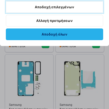
Αποδοχή επιλεγμένων
Samsung
Samsung
Πίσω κάμερα 200 MP Wide
Πίσω κάμερα 50 MP
Αλλαγή προτιμήσεων
για Samsung Galaxy S26
Ultrawide για Samsung Galaxy
Ultra, GH96-20555A, Genuine
S26 Ultra, GH96-17822B,
Service Pack
Genuine Service Pack
Αποδοχή όλων
141,12 €
80,63 €
ΠΑΡΑΓΓΕΛΊΑ
ΠΑΡΑΓΓΕΛΊΑ
Samsung
Samsung