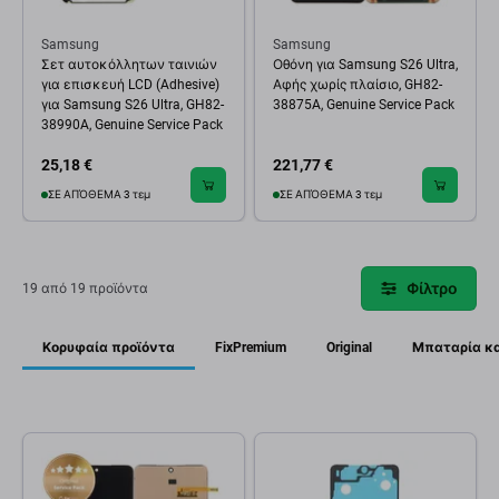
Samsung
Samsung
Σετ αυτοκόλλητων ταινιών
Οθόνη για Samsung S26 Ultra,
για επισκευή LCD (Adhesive)
Αφής χωρίς πλαίσιο, GH82-
για Samsung S26 Ultra, GH82-
38875A, Genuine Service Pack
38990A, Genuine Service Pack
25,18 €
221,77 €
ΣΕ ΑΠΌΘΕΜΑ 3 τεμ
ΣΕ ΑΠΌΘΕΜΑ 3 τεμ
Φίλτρο
19 από 19 προϊόντα
Κορυφαία προϊόντα
FixPremium
Original
Μπαταρία κα