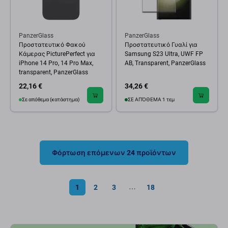
PanzerGlass
PanzerGlass
Προστατευτικό Φακού
Προστατευτικό Γυαλί για
Κάμερας PicturePerfect για
Samsung S23 Ultra, UWF FP
iPhone 14 Pro, 14 Pro Max,
AB, Transparent, PanzerGlass
transparent, PanzerGlass
22,16 €
34,26 €
Σε απόθεμα (κατάστημα)
ΣΕ ΑΠΌΘΕΜΑ 1 τεμ
Φόρτωση επόμενων 24 προϊόντων
1
2
3
18
⋯