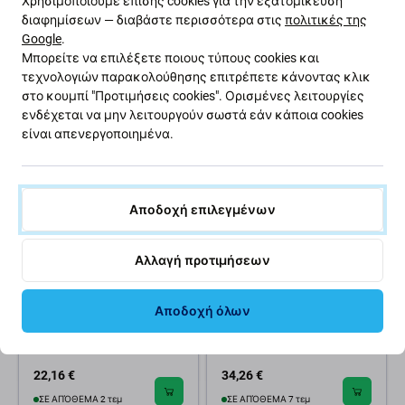
Χρησιμοποιούμε επίσης cookies για την εξατομίκευση
PanzerGlass
Galaxy S25 | Transparent |
διαφημίσεων — διαβάστε περισσότερα στις
πολιτικές της
PanzerGlass
Google
.
22,16 €
34,26 €
Μπορείτε να επιλέξετε ποιους τύπους cookies και
ΣΕ ΑΠΌΘΕΜΑ 3 τεμ
ΣΕ ΑΠΌΘΕΜΑ 2 τεμ
τεχνολογιών παρακολούθησης επιτρέπετε κάνοντας κλικ
στο κουμπί "Προτιμήσεις cookies". Ορισμένες λειτουργίες
ενδέχεται να μην λειτουργούν σωστά εάν κάποια cookies
είναι απενεργοποιημένα.
Αποδοχή επιλεγμένων
Αλλαγή προτιμήσεων
PanzerGlass
PanzerGlass
Θήκη Camera Lens Protector
Σκληρυμένο γυαλί UWF
Αποδοχή όλων
Hoops για iPhone 16 Pro και
Privacy με εφαρμογέα για
16 Pro Max | Transparent |
iPhone 16/15, Μαύρο,
PanzerGlass
PanzerGlass
22,16 €
34,26 €
ΣΕ ΑΠΌΘΕΜΑ 2 τεμ
ΣΕ ΑΠΌΘΕΜΑ 7 τεμ