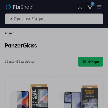
Παράβλεψη στο κύριο περιεχόμενο
0
Αρχική
PanzerGlass
Φίλτρο
24 από 432 προϊόντα