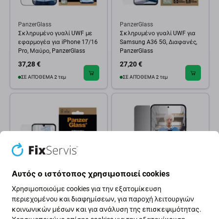
PanzerGlass
PanzerGlass
Σκληρυμένο γυαλί UWF με
Σκληρυμένο γυαλί UWF για
εφαρμογέα για iPhone 17/16
Samsung A36 5G, Διαφανές,
Pro, Μαύρο, PanzerGlass
PanzerGlass
37,28 €
27,20 €
ΣΕ ΑΠΌΘΕΜΑ 2 τεμ
ΣΕ ΑΠΌΘΕΜΑ 2 τεμ
Αυτός ο ιστότοπος χρησιμοποιεί cookies
Χρησιμοποιούμε cookies για την εξατομίκευση
PanzerGlass
PanzerGlass
περιεχομένου και διαφημίσεων, για παροχή λειτουργιών
Σκληρυμένο γυαλί UWF για
Προστατευτικό Γυαλί UWF
κοινωνικών μέσων και για ανάλυση της επισκεψιμότητας.
Samsung A26 5G, Διαφανές,
Privacy με εφαρμοστή για