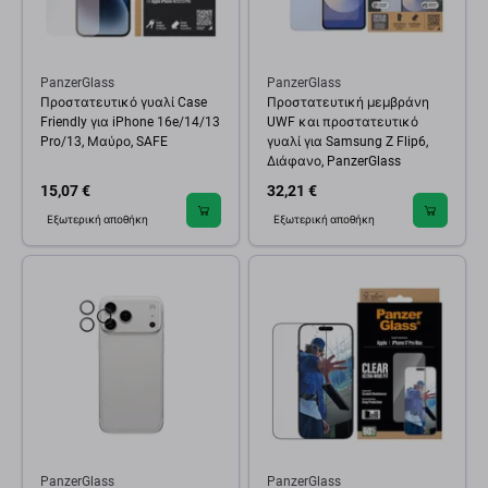
PanzerGlass
PanzerGlass
Προστατευτικό γυαλί Case
Προστατευτική μεμβράνη
Friendly για iPhone 16e/14/13
UWF και προστατευτικό
Pro/13, Μαύρο, SAFE
γυαλί για Samsung Z Flip6,
Διάφανο, PanzerGlass
15,07 €
32,21 €
Εξωτερική αποθήκη
Εξωτερική αποθήκη
PanzerGlass
PanzerGlass