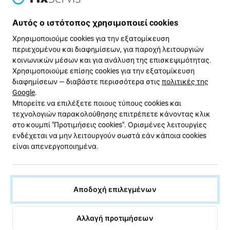
18,13 €
16,11 €
Αυτός ο ιστότοπος χρησιμοποιεί cookies
ΣΕ ΑΠΌΘΕΜΑ 1 τεμ
ΣΕ ΑΠΌΘΕΜΑ 3 τεμ
Χρησιμοποιούμε cookies για την εξατομίκευση
περιεχομένου και διαφημίσεων, για παροχή λειτουργιών
-15 %
κοινωνικών μέσων και για ανάλυση της επισκεψιμότητας.
Χρησιμοποιούμε επίσης cookies για την εξατομίκευση
διαφημίσεων — διαβάστε περισσότερα στις
πολιτικές της
Google
.
Μπορείτε να επιλέξετε ποιους τύπους cookies και
τεχνολογιών παρακολούθησης επιτρέπετε κάνοντας κλικ
στο κουμπί "Προτιμήσεις cookies". Ορισμένες λειτουργίες
ενδέχεται να μην λειτουργούν σωστά εάν κάποια cookies
είναι απενεργοποιημένα.
FixPremium
FixPremium
MagSafe PowerBank
USB-C αντάπτορας φόρτισης,
5000mAh | μωβ | purple |
20W, συμβατό με Apple
FixPremium
15,10 €
17,13 €
Αποδοχή επιλεγμένων
20,14 €
ΣΕ ΑΠΌΘΕΜΑ 1 τεμ
ΣΕ ΑΠΌΘΕΜΑ 10+ τεμ
Αλλαγή προτιμήσεων