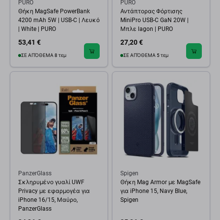
PURO
PURO
Θήκη MagSafe PowerBank
Αντάπτορας Φόρτισης
4200 mAh 5W | USB-C | Λευκό
MiniPro USB-C GaN 20W |
| White | PURO
Μπλε lagon | PURO
53,41 €
27,20 €
ΣΕ ΑΠΌΘΕΜΑ 8 τεμ
ΣΕ ΑΠΌΘΕΜΑ 5 τεμ
PanzerGlass
Spigen
Σκληρυμένο γυαλί UWF
Θήκη Mag Armor με MagSafe
Privacy με εφαρμογέα για
για iPhone 15, Navy Blue,
iPhone 16/15, Μαύρο,
Spigen
PanzerGlass