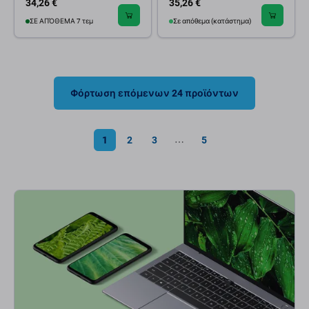
34,26 €
35,26 €
ΣΕ ΑΠΌΘΕΜΑ 7 τεμ
Σε απόθεμα (κατάστημα)
Φόρτωση επόμενων 24 προϊόντων
1
2
3
5
⋯