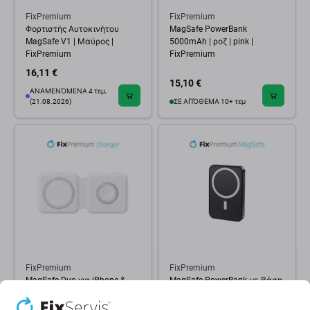
FixPremium
FixPremium
Φορτιστής Αυτοκινήτου
MagSafe PowerBank
MagSafe V1 | Μαύρος |
5000mAh | ροζ | pink |
FixPremium
FixPremium
16,11 €
15,10 €
ΑΝΑΜΕΝΌΜΕΝΑ 4 τεμ,
(21.08.2026)
ΣΕ ΑΠΌΘΕΜΑ 10+ τεμ
FixPremium
FixPremium
MagSafe Duo για iPhone &
MagSafe PowerBank με Βάση
Apple Watch | λευκό | white |
5000mAh | μαύρο | black |
FixPremium
FixPremium