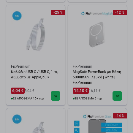
-25 %
-12 %
FixPremium
FixPremium
Καλώδιο USB-C / USB-C, 1 m,
MagSafe PowerBank με Βάση
συμβατό με Apple, bulk
5000mAh | λευκό | white |
FixPremium
6,04 €
14,10 €
8,04 €
16,11 €
ΣΕ ΑΠΌΘΕΜΑ 10+ τεμ
ΣΕ ΑΠΌΘΕΜΑ 6 τεμ
-14 %