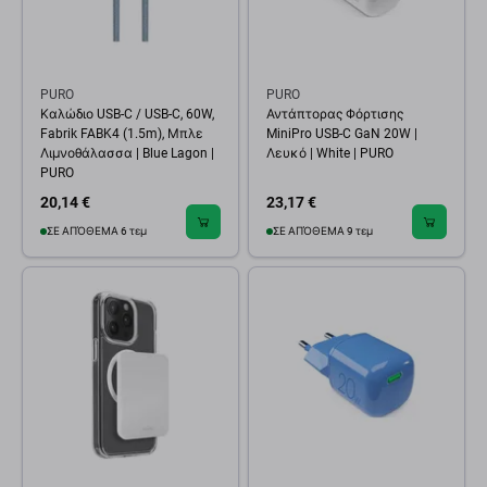
PURO
PURO
Καλώδιο USB-C / USB-C, 60W,
Αντάπτορας Φόρτισης
Fabrik FABK4 (1.5m), Μπλε
MiniPro USB-C GaN 20W |
Λιμνοθάλασσα | Blue Lagon |
Λευκό | White | PURO
PURO
20,14 €
23,17 €
ΣΕ ΑΠΌΘΕΜΑ 6 τεμ
ΣΕ ΑΠΌΘΕΜΑ 9 τεμ