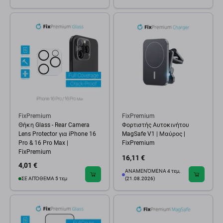
FixPremium
FixPremium
Θήκη Glass - Rear Camera
Φορτιστής Αυτοκινήτου
Lens Protector για iPhone 16
MagSafe V1 | Μαύρος |
Pro & 16 Pro Max |
FixPremium
FixPremium
16,11 €
4,01 €
ΑΝΑΜΕΝΌΜΕΝΑ 4 τεμ,
ΣΕ ΑΠΌΘΕΜΑ 5 τεμ
(21.08.2026)