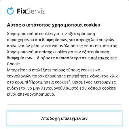
FixPremium
FixPremium
16,11 €
15,10 €
ΣΕ ΑΠΌΘΕΜΑ 3 τεμ
ΣΕ ΑΠΌΘΕΜΑ 1 τεμ
Αυτός ο ιστότοπος χρησιμοποιεί cookies
Χρησιμοποιούμε cookies για την εξατομίκευση
-14 %
περιεχομένου και διαφημίσεων, για παροχή λειτουργιών
κοινωνικών μέσων και για ανάλυση της επισκεψιμότητας.
Χρησιμοποιούμε επίσης cookies για την εξατομίκευση
διαφημίσεων — διαβάστε περισσότερα στις
πολιτικές της
Google
.
Μπορείτε να επιλέξετε ποιους τύπους cookies και
τεχνολογιών παρακολούθησης επιτρέπετε κάνοντας κλικ
στο κουμπί "Προτιμήσεις cookies". Ορισμένες λειτουργίες
PanzerGlass
FixPremium
ενδέχεται να μην λειτουργούν σωστά εάν κάποια cookies
Προστατευτικό καλύμματος
Προστατευτικό Γυαλί για
είναι απενεργοποιημένα.
φακού Hoops για iPhone 17
iPhone 16 Pro | FixPremium
Pro Max/17 Pro/16 Pro
Privacy Anti-Spy Glass
Max/16 Pro, Transparent,
PanzerGlass
Αποδοχή επιλεγμένων
21,15 €
6,04 €
7,04 €
Σε απόθεμα (κατάστημα)
ΣΕ ΑΠΌΘΕΜΑ 10+ τεμ