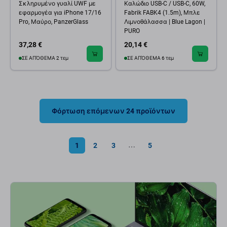
Σκληρυμένο γυαλί UWF με
Καλώδιο USB-C / USB-C, 60W,
εφαρμογέα για iPhone 17/16
Fabrik FABK4 (1.5m), Μπλε
Pro, Μαύρο, PanzerGlass
Λιμνοθάλασσα | Blue Lagon |
PURO
37,28 €
20,14 €
ΣΕ ΑΠΌΘΕΜΑ 2 τεμ
ΣΕ ΑΠΌΘΕΜΑ 6 τεμ
Φόρτωση επόμενων 24 προϊόντων
1
2
3
5
⋯