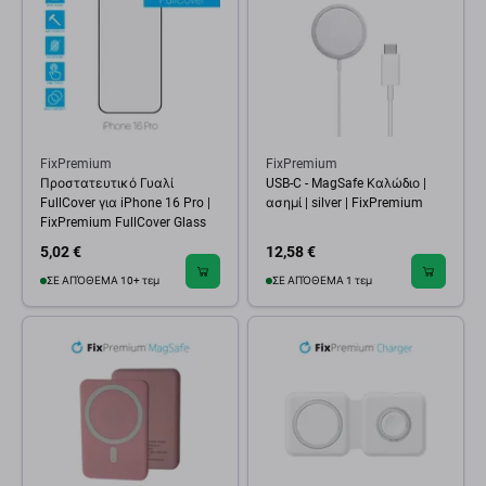
FixPremium
FixPremium
Προστατευτικό Γυαλί
USB-C - MagSafe Καλώδιο |
FullCover για iPhone 16 Pro |
ασημί | silver | FixPremium
FixPremium FullCover Glass
5,02 €
12,58 €
ΣΕ ΑΠΌΘΕΜΑ 10+ τεμ
ΣΕ ΑΠΌΘΕΜΑ 1 τεμ