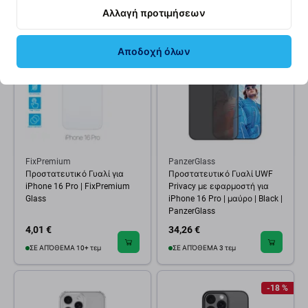
Αλλαγή προτιμήσεων
Αποδοχή όλων
FixPremium
PanzerGlass
Προστατευτικό Γυαλί για
Προστατευτικό Γυαλί UWF
iPhone 16 Pro | FixPremium
Privacy με εφαρμοστή για
Glass
iPhone 16 Pro | μαύρο | Black |
PanzerGlass
4,01 €
34,26 €
ΣΕ ΑΠΌΘΕΜΑ 10+ τεμ
ΣΕ ΑΠΌΘΕΜΑ 3 τεμ
-18 %