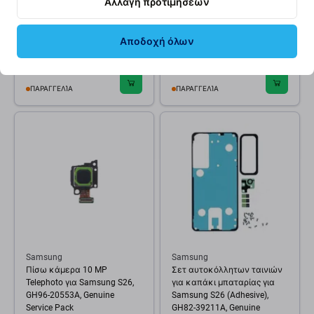
Υποδοχή φόρτισης με
Πίσω κάμερα 50 MP Wide για
Αλλαγή προτιμήσεων
αναγνώστη SIM και
Samsung S26, GH96-20592A,
πλακέτα για Samsung S26,
Genuine Service Pack
GH96-20820A, Genuine
Αποδοχή όλων
Service Pack
35,26 €
110,87 €
ΠΑΡΑΓΓΕΛΊΑ
ΠΑΡΑΓΓΕΛΊΑ
Samsung
Samsung
Πίσω κάμερα 10 MP
Σετ αυτοκόλλητων ταινιών
Telephoto για Samsung S26,
για καπάκι μπαταρίας για
GH96-20553A, Genuine
Samsung S26 (Adhesive),
Service Pack
GH82-39211A, Genuine