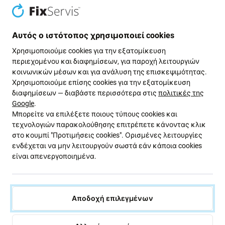
Αυτός ο ιστότοπος χρησιμοποιεί cookies
Samsung
Samsung
Χρησιμοποιούμε cookies για την εξατομίκευση
Άνω ηχείο για Samsung S26,
Ηχείο για Samsung S26,
GH97-31457A, Genuine
GH96-20823A, Genuine
περιεχομένου και διαφημίσεων, για παροχή λειτουργιών
Service Pack
Service Pack
κοινωνικών μέσων και για ανάλυση της επισκεψιμότητας.
Χρησιμοποιούμε επίσης cookies για την εξατομίκευση
241,93 €
35,26 €
διαφημίσεων — διαβάστε περισσότερα στις
πολιτικές της
ΠΑΡΑΓΓΕΛΊΑ
ΠΑΡΑΓΓΕΛΊΑ
Google
.
Μπορείτε να επιλέξετε ποιους τύπους cookies και
τεχνολογιών παρακολούθησης επιτρέπετε κάνοντας κλικ
στο κουμπί "Προτιμήσεις cookies". Ορισμένες λειτουργίες
ενδέχεται να μην λειτουργούν σωστά εάν κάποια cookies
είναι απενεργοποιημένα.
Αποδοχή επιλεγμένων
Samsung
Samsung