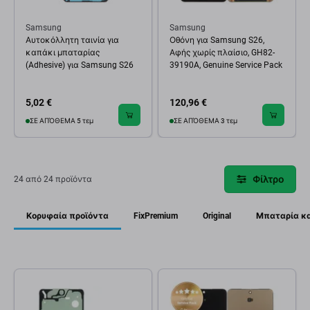
Samsung
Samsung
Αυτοκόλλητη ταινία για
Οθόνη για Samsung S26,
καπάκι μπαταρίας
Αφής χωρίς πλαίσιο, GH82-
(Adhesive) για Samsung S26
39190A, Genuine Service Pack
5,02 €
120,96 €
ΣΕ ΑΠΌΘΕΜΑ 5 τεμ
ΣΕ ΑΠΌΘΕΜΑ 3 τεμ
Φίλτρο
24 από 24 προϊόντα
Κορυφαία προϊόντα
FixPremium
Original
Μπαταρία κα