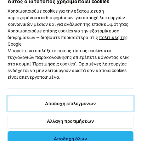
Αυτός ο ιστότοπος χρησιμοποιεί cookies
Χρησιμοποιούμε cookies για την εξατομίκευση
περιεχομένου και διαφημίσεων, για παροχή λειτουργιών
κοινωνικών μέσων και για ανάλυση της επισκεψιμότητας.
Χρησιμοποιούμε επίσης cookies για την εξατομίκευση
διαφημίσεων — διαβάστε περισσότερα στις
πολιτικές της
Google
.
Spigen
Spigen
Μπορείτε να επιλέξετε ποιους τύπους cookies και
Θήκη Thin Fit για Samsung
Θήκη Ultra Hybrid για
τεχνολογιών παρακολούθησης επιτρέπετε κάνοντας κλικ
S24 Ultra, Μαύρο, Black,
Samsung S24 Ultra,
Spigen
Transparent, Spigen
στο κουμπί "Προτιμήσεις cookies". Ορισμένες λειτουργίες
ενδέχεται να μην λειτουργούν σωστά εάν κάποια cookies
21,15 €
22,16 €
είναι απενεργοποιημένα.
ΠΑΡΑΓΓΕΛΊΑ
ΣΕ ΑΠΌΘΕΜΑ 2 τεμ
Αποδοχή επιλεγμένων
Αλλαγή προτιμήσεων
Αποδοχή όλων