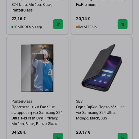
S24 Ultra, Μαύρο, Black,
FixPremium
PanzerGlass
22,16 €
20,14 €
ΣΕ ΑΠΌΘΕΜΑ 1 τεμ
ΠΑΡΑΓΓΕΛΊΑ
PanzerGlass
SBS
Προστατευτικό Γυαλί με
Θήκη Βιβλίο Πορτοφόλι Lite
εφαρμοστή για Samsung S24
για Samsung S24 Ultra,
Ultra, Re:Fresh UWF Privacy,
Μαύρο, Black, SBS
Μαύρο, Black, PanzerGlass
34,26 €
23,17 €