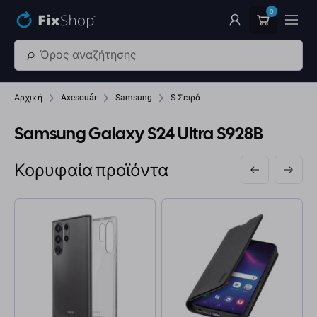
Παράβλεψη στο κύριο περιεχόμενο
0
Αρχική
Axesouár
Samsung
S Σειρά
Samsung Galaxy S24 Ultra S928B
Κορυφαία προϊόντα