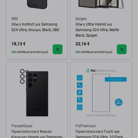
SBS
Spigen
Θήκη Instinct για Samsung
Θήκη Ultra Hybrid για
S24 Ultra, Μαύρο, Black, SBS
Samsung S24 Ultra, Matte
Black, Spigen
18,13 €
22,16 €
Σε απόθεμα (κατάστημα)
Σε απόθεμα (κατάστημα)
PanzerGlass
FixPremium
Προστατευτικό Φακού
Προστατευτικό Γυαλί για
Κάμερας Hoops για Samsung
Samsung S24 Ultra, 10 Pack,