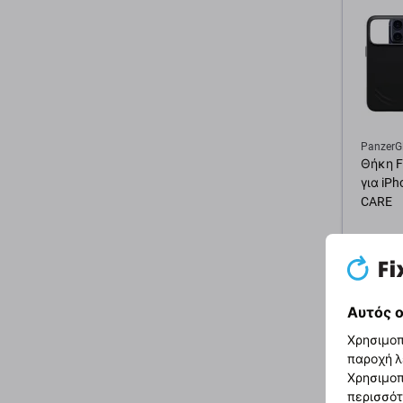
PanzerG
Θήκη F
για iPh
CARE
45,32 €
Εξωτερ
Αυτός ο
Χρησιμοπ
Προσ
παροχή λ
Χρησιμοπ
περισσότ