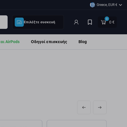
Greece, EUR €
0
0 €
Επιλέξτε συσκευή
ι AirPods
Οδηγοί επισκευής
Blog