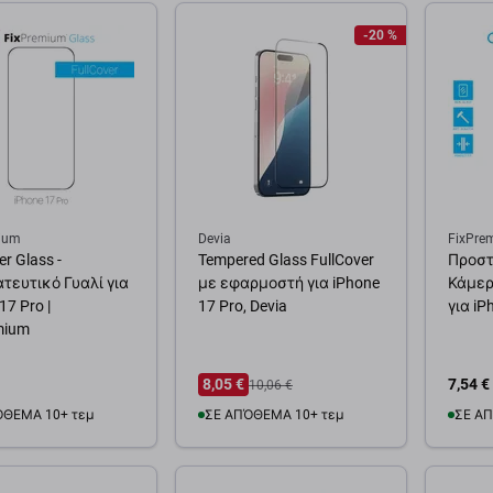
-20 %
ium
Devia
FixPre
er Glass -
Tempered Glass FullCover
Προστ
τευτικό Γυαλί για
με εφαρμοστή για iPhone
Κάμερ
17 Pro |
17 Pro, Devia
για iP
mium
8,05 €
7,54 €
10,06 €
ΌΘΕΜΑ 10+ τεμ
ΣΕ ΑΠΌΘΕΜΑ 10+ τεμ
ΣΕ ΑΠ
θήκη στο καλάθι
Προσθήκη στο καλάθι
Προσ