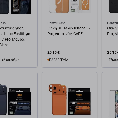
lass
PanzerGlass
Panzer
τευτικό γυαλί
Θήκη SL1M για iPhone 17
Θήκη 
alth με Fastfit για
Pro, Διαφανές, CARE
Pro, 
17 Pro, Μαύρο,
Glass
25,15 €
25,15 
ική αποθήκη
ΠΑΡΑΓΓΕΛΊΑ
Εξωτε
θήκη στο καλάθι
Προσθήκη στο καλάθι
Προσ