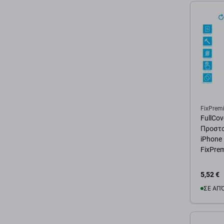
FixPrem
FullCov
Προστα
iPhone 
FixPre
5,52 €
ΣΕ ΑΠ
Προσ