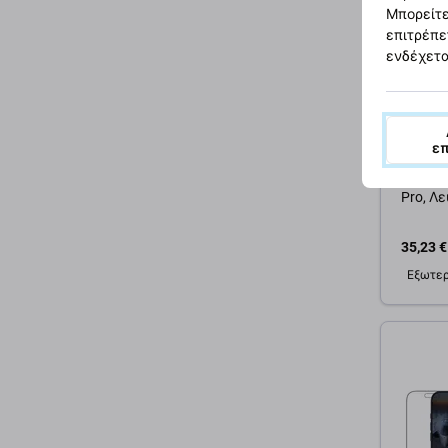
Μπορείτε
επιτρέπε
ενδέχετα
PanzerG
ε
Θήκη U
MagSaf
Pro, Λ
35,23 €
Εξωτερ
Προσ