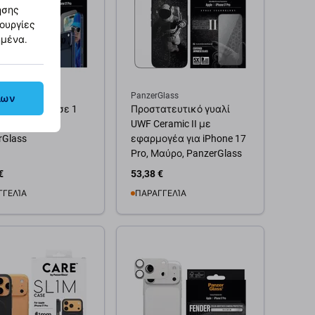
ησης
τουργίες
ημένα.
Glass
PanzerGlass
λων
 Essentials 2 σε 1
Προστατευτικό γυαλί
hone 17 Pro,
UWF Ceramic II με
rGlass
εφαρμογέα για iPhone 17
Pro, Μαύρο, PanzerGlass
€
53,38 €
ΓΓΕΛΊΑ
ΠΑΡΑΓΓΕΛΊΑ
θήκη στο καλάθι
Προσθήκη στο καλάθι