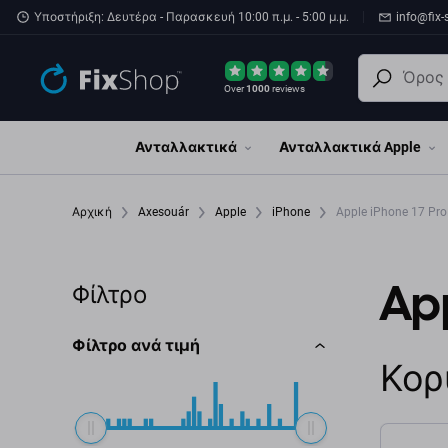
Παράβλεψη στο κύριο περιεχόμενο
Υποστήριξη: Δευτέρα - Παρασκευή 10:00 π.μ. - 5:00 μ.μ.
info@fix-
Over
1000
reviews
Ανταλλακτικά
Ανταλλακτικά Apple
Αρχική
Axesouár
Apple
iPhone
Apple iPhone 17 Pro
App
Φίλτρο
Φίλτρο ανά τιμή
Κορ