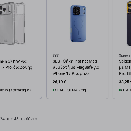
SBS
Spigen
ήκη Skinny για
SBS - Θήκη Instinct Mag
Spige
 17 Pro, διαφανής
συμβατή με MagSafe για
με Mag
iPhone 17 Pro, μπλε
Pro, B
26,19 €
33,25 
θεμα (κατάστημα)
ΣΕ ΑΠΌΘΕΜΑ 2 τεμ
ΣΕ ΑΠ
θήκη στο καλάθι
Προσθήκη στο καλάθι
Προσ
24 από 48 προϊόντα