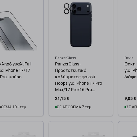
PanzerGlass
Devia
κληρό γυαλί Full
PanzerGlass -
Θήκη 
ια iPhone 17/17
Προστατευτικό
για iP
 Pro, μαύρο
καλύμματος φακού
διάφα
Hoops για iPhone 17 Pro
Max/17 Pro/16 Pro
Max/16 Pro, μαύρο
21,15 €
9,05 €
ΌΘΕΜΑ 10+ τεμ
ΣΕ ΑΠΌΘΕΜΑ 7 τεμ
ΣΕ ΑΠ
θήκη στο καλάθι
Προσθήκη στο καλάθι
Προσ