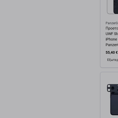
PanzerG
Προστα
UWF Ste
iPhone 
Panzer
55,40 €
Εξωτερ
Προσ