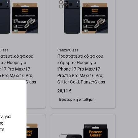
Glass
PanzerGlass
ατευτικό φακού
Προστατευτικό φακού
ας Hoops για
κάμερας Hoops για
e 17 Pro Max/17
iPhone 17 Pro Max/17
 Pro Max/16 Pro,
Pro/16 Pro Max/16 Pro,
 Silver, PanzerGlass
Glitter Gold, PanzerGlass
€
20,11 €
ρική αποθήκη
Εξωτερική αποθήκη
, για
θήκη στο καλάθι
Προσθήκη στο καλάθι
ας.
στε