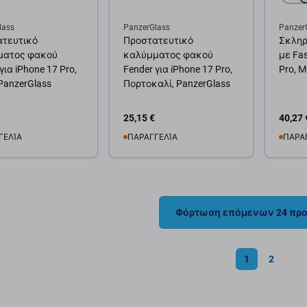
lass
PanzerGlass
Panzer
ατευτικό
Προστατευτικό
Σκληρ
ματος φακού
καλύμματος φακού
με Fas
για iPhone 17 Pro,
Fender για iPhone 17 Pro,
Pro, 
PanzerGlass
Πορτοκαλί, PanzerGlass
25,15 €
40,27 
ΓΕΛΊΑ
ΠΑΡΑΓΓΕΛΊΑ
ΠΑΡΑ
θήκη στο καλάθι
Προσθήκη στο καλάθι
Προσ
Φόρτωση επόμενων 24 πρ
1
2