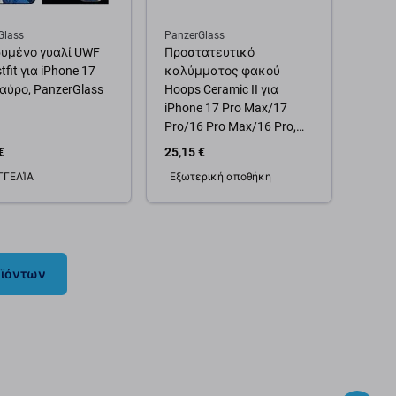
Glass
PanzerGlass
υμένο γυαλί UWF
Προστατευτικό
tfit για iPhone 17
καλύμματος φακού
Μαύρο, PanzerGlass
Hoops Ceramic II για
iPhone 17 Pro Max/17
Pro/16 Pro Max/16 Pro,
μαύρο, PanzerGlass
€
25,15 €
ΓΓΕΛΊΑ
Εξωτερική αποθήκη
θήκη στο καλάθι
Προσθήκη στο καλάθι
οϊόντων