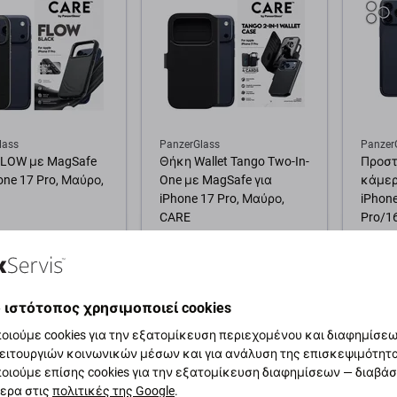
lass
PanzerGlass
Panzer
LOW με MagSafe
Θήκη Wallet Tango Two-In-
Προστ
one 17 Pro, Μαύρο,
One με MagSafe για
κάμερ
iPhone 17 Pro, Μαύρο,
iPhon
CARE
Pro/16
Glitter
40,27 €
20,11 
ική αποθήκη
Εξωτερική αποθήκη
Εξωτε
 ιστότοπος χρησιμοποιεί cookies
οιούμε cookies για την εξατομίκευση περιεχομένου και διαφημίσεων
θήκη στο καλάθι
Προσθήκη στο καλάθι
Προσ
ειτουργιών κοινωνικών μέσων και για ανάλυση της επισκεψιμότητ
οιούμε επίσης cookies για την εξατομίκευση διαφημίσεων — διαβά
ερα στις
πολιτικές της Google
.