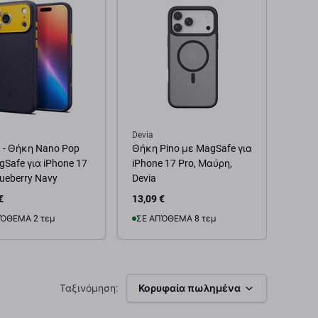
Devia
Spige
n - Θήκη Nano Pop
Θήκη Pino με MagSafe για
Spige
Safe για iPhone 17
iPhone 17 Pro, Μαύρη,
για i
lueberry Navy
Devia
Black
€
13,09 €
21,15
ΌΘΕΜΑ 2 τεμ
ΣΕ ΑΠΌΘΕΜΑ 8 τεμ
Προ
θήκη στο καλάθι
Προσθήκη στο καλάθι
Ταξινόμηση:
Κορυφαία πωλημένα