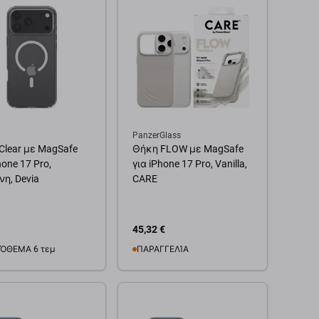
PanzerGlass
Clear με MagSafe
Θήκη FLOW με MagSafe
hone 17 Pro,
για iPhone 17 Pro, Vanilla,
νη, Devia
CARE
45,32 €
ΌΘΕΜΑ 6 τεμ
ΠΑΡΑΓΓΕΛΊΑ
θήκη στο καλάθι
Προσθήκη στο καλάθι