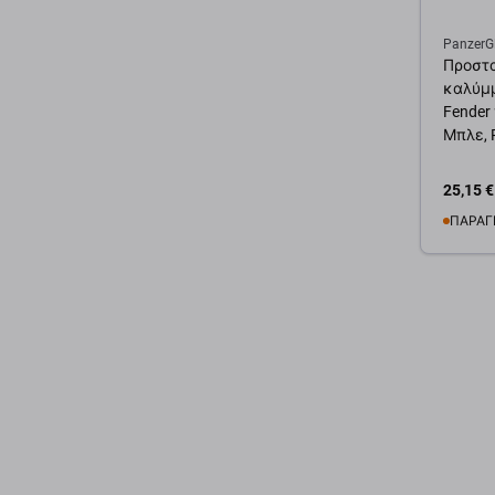
PanzerG
Προστ
καλύμ
Fender 
Μπλε, 
25,15 €
ΠΑΡΑΓ
Προσ