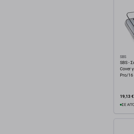
SBS
SBS - Σ
Cover γ
Pro/16
19,13 €
ΣΕ ΑΠ
Προσ