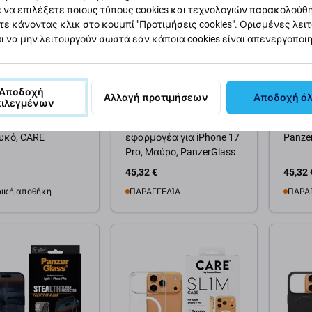
 να επιλέξετε ποιους τύπους cookies και τεχνολογιών παρακολούθ
τε κάνοντας κλικ στο κουμπί "Προτιμήσεις cookies". Ορισμένες λει
ι να μην λειτουργούν σωστά εάν κάποια cookies είναι απενεργοποι
Αποδοχή
lass
PanzerGlass
Panzer
Αλλαγή προτιμήσεων
Αποδοχή ό
πιλεγμένων
rban Explorer με
Προστατευτικό γυαλί
Bundle
e για iPhone 17
Anti-Reflective με
για iP
ευκό, CARE
εφαρμογέα για iPhone 17
Panze
Pro, Μαύρο, PanzerGlass
45,32 €
45,32 
ική αποθήκη
ΠΑΡΑΓΓΕΛΊΑ
ΠΑΡΑ
θήκη στο καλάθι
Προσθήκη στο καλάθι
Προσ