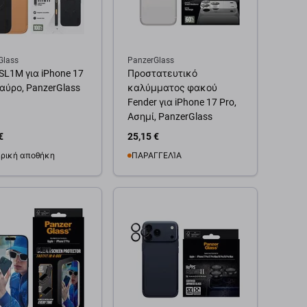
Glass
PanzerGlass
SL1M για iPhone 17
Προστατευτικό
Μαύρο, PanzerGlass
καλύμματος φακού
Fender για iPhone 17 Pro,
Ασημί, PanzerGlass
€
25,15 €
ρική αποθήκη
ΠΑΡΑΓΓΕΛΊΑ
θήκη στο καλάθι
Προσθήκη στο καλάθι