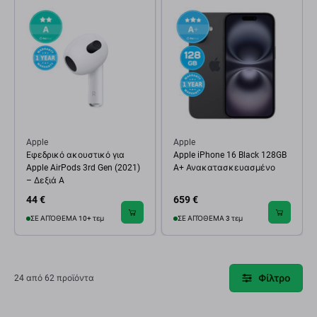
τιμή με πιο εμφανή σημάδια χρήσης.
Η διαφορά μεταξύ των κατηγοριών αφορά κυρίως την
εμφάνιση της συσκευής και όχι τη λειτουργικότητά της. Έτσι
γνωρίζετε εκ των προτέρων ποια οπτική κατάσταση
μπορείτε να περιμένετε και τι πληρώνετε.
Σε όλες τις ανακατασκευασμένες συσκευές παρέχουμε
εγγύηση 1 έτους.
Apple
Apple
Εφεδρικό ακουστικό για
Apple iPhone 16 Black 128GB
Apple AirPods 3rd Gen (2021)
A+ Ανακατασκευασμένο
– Δεξιά A
44 €
659 €
ΣΕ ΑΠΌΘΕΜΑ 10+ τεμ
ΣΕ ΑΠΌΘΕΜΑ 3 τεμ
Φίλτρο
24 από 62 προϊόντα