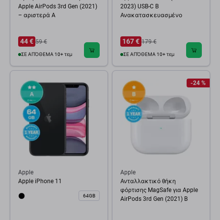
Apple AirPods 3rd Gen (2021)
2023) USB-C B
– αριστερά A
Ανακατασκευασμένο
44 €
167 €
59 €
179 €
ΣΕ ΑΠΌΘΕΜΑ 10+ τεμ
ΣΕ ΑΠΌΘΕΜΑ 10+ τεμ
-24 %
Apple
Apple
Apple iPhone 11
Ανταλλακτικό θήκη
φόρτισης MagSafe για Apple
64GB
AirPods 3rd Gen (2021) B