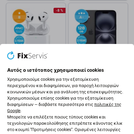
-8 %
Apple
Apple
Αυτός ο ιστότοπος χρησιμοποιεί cookies
Apple AirPods (4th Gen) ANC
Apple iPhone 16
B Ανακατασκευασμένο
Χρησιμοποιούμε cookies για την εξατομίκευση
+1
256GB
128GB
περιεχομένου και διαφημίσεων, για παροχή λειτουργιών
128 €
από 629 €
κοινωνικών μέσων και για ανάλυση της επισκεψιμότητας.
139 €
Χρησιμοποιούμε επίσης cookies για την εξατομίκευση
ΣΕ ΑΠΌΘΕΜΑ 10+ τεμ
ΣΕ ΑΠΌΘΕΜΑ 3 τεμ
διαφημίσεων — διαβάστε περισσότερα στις
πολιτικές της
Google
.
Μπορείτε να επιλέξετε ποιους τύπους cookies και
τεχνολογιών παρακολούθησης επιτρέπετε κάνοντας κλικ
στο κουμπί "Προτιμήσεις cookies". Ορισμένες λειτουργίες