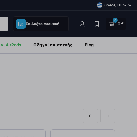
Greece, EUR €
0
0 €
Επιλέξτε συσκευή
ι AirPods
Οδηγοί επισκευής
Blog