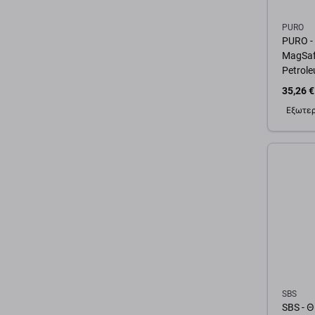
PURO
PURO -
MagSafe
Petrol
35,26 €
Εξωτερ
Προσ
SBS
SBS - 