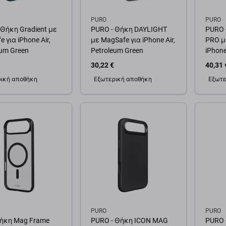
PURO
PURO
 Θήκη Gradient με
PURO - Θήκη DAYLIGHT
PURO 
 για iPhone Air,
με MagSafe για iPhone Air,
PRO μ
eum Green
Petroleum Green
iPhone
30,22 €
40,31 
ική αποθήκη
Εξωτερική αποθήκη
Εξωτε
θήκη στο καλάθι
Προσθήκη στο καλάθι
Προσ
PURO
PURO
Θήκη Mag Frame
PURO - Θήκη ICON MAG
PURO 