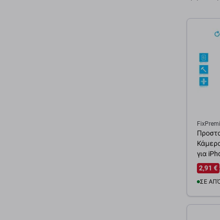
FixPrem
Προστ
Κάμερα
για iPh
2,91 €
ΣΕ ΑΠ
Προσ