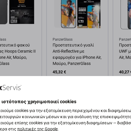
lass
PanzerGlass
Panzer
ατευτικό φακού
Προστατευτικό γυαλί
Προστ
ς Hoops Ceramic II
Anti-Reflective με
UWF με
one Air, Μαύρο,
εφαρμογέα για iPhone Air,
Air, Μ
Glass
Μαύρο, PanzerGlass
45,32 €
40,27 
ική αποθήκη
Εξωτερική αποθήκη
Εξωτε
θήκη στο καλάθι
Προσθήκη στο καλάθι
Προσ
 ιστότοπος χρησιμοποιεί cookies
οιούμε cookies για την εξατομίκευση περιεχομένου και διαφημίσεων
ειτουργιών κοινωνικών μέσων και για ανάλυση της επισκεψιμότητ
οιούμε επίσης cookies για την εξατομίκευση διαφημίσεων — διαβά
ερα στις
πολιτικές της Google
.