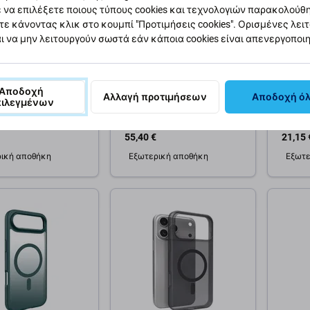
 να επιλέξετε ποιους τύπους cookies και τεχνολογιών παρακολούθ
τε κάνοντας κλικ στο κουμπί "Προτιμήσεις cookies". Ορισμένες λει
ι να μην λειτουργούν σωστά εάν κάποια cookies είναι απενεργοποι
lass
PanzerGlass
Panzer
τευτικό γυαλί
Προστατευτικό γυαλί
Προστ
amic II με
UWF Stealth με Fastfit για
Κάμερ
Αποδοχή
Αλλαγή προτιμήσεων
Αποδοχή ό
πιλεγμένων
έα για iPhone Air,
iPhone Air, Μαύρο,
iPhone
 PanzerGlass
PanzerGlass
Panze
55,40 €
21,15 
ική αποθήκη
Εξωτερική αποθήκη
Εξωτε
θήκη στο καλάθι
Προσθήκη στο καλάθι
Προσ