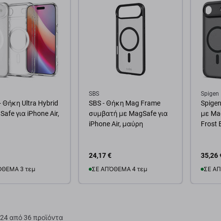
SBS
Spigen
- Θήκη Ultra Hybrid
SBS - Θήκη Mag Frame
Spigen
afe για iPhone Air,
συμβατή με MagSafe για
με Mag
iPhone Air, μαύρη
Frost 
24,17 €
35,26 
ΌΘΕΜΑ 3 τεμ
ΣΕ ΑΠΌΘΕΜΑ 4 τεμ
ΣΕ ΑΠ
θήκη στο καλάθι
Προσθήκη στο καλάθι
Προσ
24 από 36 προϊόντα