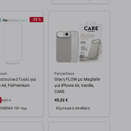
-25 %
mium
PanzerGlass
ατευτικό Γυαλί για
Θήκη FLOW με MagSafe
 Air, FixPremium
για iPhone Air, Vanilla,
CARE
€
45,32 €
4,01 €
ΌΘΕΜΑ 10+ τεμ
Εξωτερική αποθήκη
θήκη στο καλάθι
Προσθήκη στο καλάθι