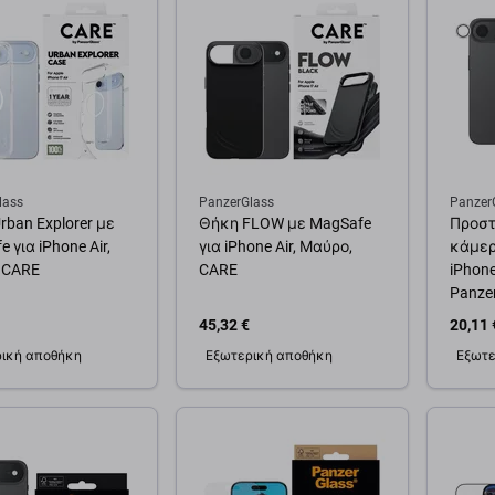
lass
PanzerGlass
Panzer
rban Explorer με
Θήκη FLOW με MagSafe
Προστ
 για iPhone Air,
για iPhone Air, Μαύρο,
κάμερ
 CARE
CARE
iPhone 
Panze
45,32 €
20,11 
ική αποθήκη
Εξωτερική αποθήκη
Εξωτε
θήκη στο καλάθι
Προσθήκη στο καλάθι
Προσ