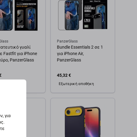
Glass
PanzerGlass
ατευτικό γυαλί
Bundle Essentials 2 σε 1
 Fastfit για iPhone
για iPhone Air,
αύρο, PanzerGlass
PanzerGlass
€
45,32 €
ρική αποθήκη
Εξωτερική αποθήκη
θήκη στο καλάθι
Προσθήκη στο καλάθι
, για
ας.
στε