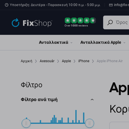
Παράβλεψη στο κύριο περιεχόμενο
Υποστήριξη: Δευτέρα - Παρασκευή 10:00 π.μ. - 5:00 μ.μ.
info@fix-
Over
1000
reviews
Ανταλλακτικά
Ανταλλακτικά Apple
Αρχική
Axesouár
Apple
iPhone
Apple iPhone Air
App
Φίλτρο
Φίλτρο ανά τιμή
Κορ