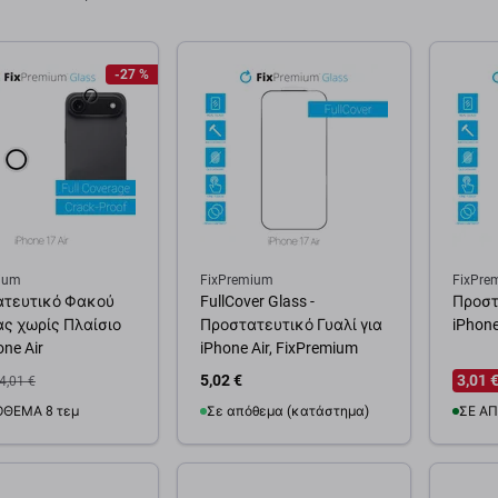
-27 %
ium
FixPremium
FixPre
ατευτικό Φακού
FullCover Glass -
Προστ
ς χωρίς Πλαίσιο
Προστατευτικό Γυαλί για
iPhone
one Air
iPhone Air, FixPremium
5,02 €
3,01 
4,01 €
ΌΘΕΜΑ 8 τεμ
Σε απόθεμα (κατάστημα)
ΣΕ ΑΠ
θήκη στο καλάθι
Προσθήκη στο καλάθι
Προσ