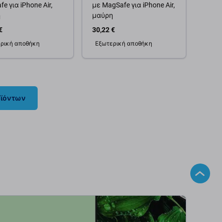
e για iPhone Air,
με MagSafe για iPhone Air,
η
μαύρη
€
30,22 €
ρική αποθήκη
Εξωτερική αποθήκη
θήκη στο καλάθι
Προσθήκη στο καλάθι
οϊόντων