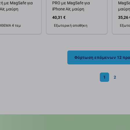
ή με MagSafe για
PRO με MagSafe για
MagSaf
Air, μαύρη
iPhone Air, μαύρη
μαύρ
40,31 €
35,26 
ΌΘΕΜΑ 4 τεμ
Εξωτερική αποθήκη
Εξωτε
θήκη στο καλάθι
Προσθήκη στο καλάθι
Προσ
Φόρτωση επόμενων 12 πρ
1
2