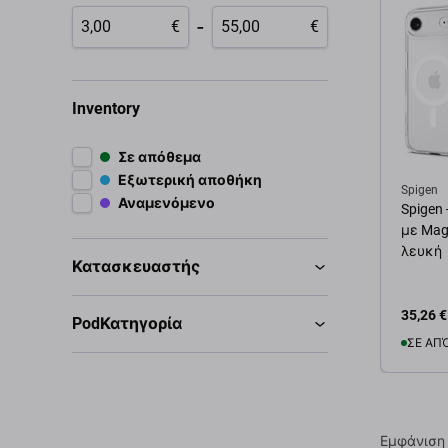
-
€
€
Inventory
Σε απόθεμα
Εξωτερική αποθήκη
Spigen
Αναμενόμενο
Spigen 
με MagS
λευκή
Κατασκευαστής
35,26 €
PodΚατηγορία
ΣΕ ΑΠ
Προσ
Εμφάνιση