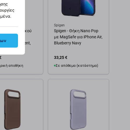
ησης
τουργίες
ημένα.
Glass
Spigen
ατευτικό Φακού
Spigen - Θήκη Nano Pop
ας Hoops για
με MagSafe για iPhone Air,
λων
 Air, Transparent,
Blueberry Navy
rGlass
€
33,25 €
ρική αποθήκη
Σε απόθεμα (κατάστημα)
θήκη στο καλάθι
Προσθήκη στο καλάθι