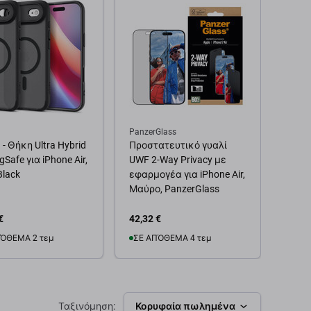
PanzerGlass
Panze
 - Θήκη Ultra Hybrid
Προστατευτικό γυαλί
Panze
Safe για iPhone Air,
UWF 2-Way Privacy με
Προσ
Black
εφαρμογέα για iPhone Air,
καλύ
Μαύρο, PanzerGlass
Hoops
μαύρ
€
42,32 €
21,15
ΌΘΕΜΑ 2 τεμ
ΣΕ ΑΠΌΘΕΜΑ 4 τεμ
Προ
θήκη στο καλάθι
Προσθήκη στο καλάθι
Ταξινόμηση:
Κορυφαία πωλημένα