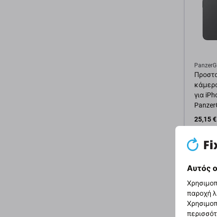
PanzerG
Προστ
κάμερα
για iPh
Panzer
25,15 €
Εξωτερ
Προσ
Αυτός ο
Χρησιμοπ
παροχή λ
Χρησιμοπ
περισσότ