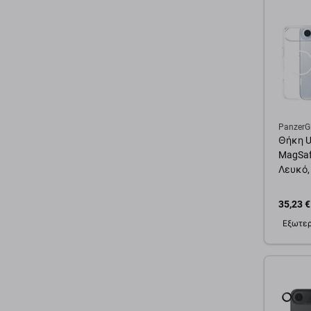
PanzerG
Θήκη U
MagSafe
Λευκό,
35,23 €
Εξωτερ
Προσ