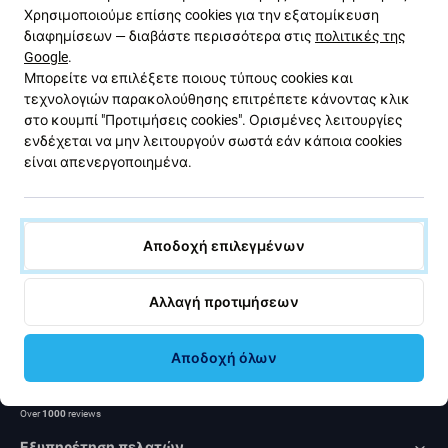
Ενημερωτικό δελτίο Fix
Χρησιμοποιούμε επίσης cookies για την εξατομίκευση
διαφημίσεων — διαβάστε περισσότερα στις
πολιτικές της
Google
.
Εγγραφείτε για να λαμβάνετε τακτικά πληροφορίες σχετικά
Μπορείτε να επιλέξετε ποιους τύπους cookies και
με εκπτώσεις και νέα από την προσφορά μας. Ταυτόχρονα,
τεχνολογιών παρακολούθησης επιτρέπετε κάνοντας κλικ
με την υποβολή αυτής της φόρμας, επιβεβαιώνω ότι είμαι
στο κουμπί "Προτιμήσεις cookies". Ορισμένες λειτουργίες
άνω των 16 ετών.
ενδέχεται να μην λειτουργούν σωστά εάν κάποια cookies
είναι απενεργοποιημένα.
Εγγραφή
Αποδοχή επιλεγμένων
Συμφωνώ να λαμβάνω το ενημερωτικό δελτίο.
Αλλαγή προτιμήσεων
Αποδοχή όλων
Rated Excellent
Over
1000
reviews
Εξυπηρέτηση πελατών