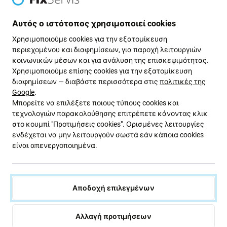
ΠΡΟΪΟΝΤΑ ΚΑΙ ΥΠΗΡΕΣΙΕΣ
Αυτός ο ιστότοπος χρησιμοποιεί cookies
Λεπτομέρειες για την εφοδιαστική αλυσίδα και το
απόθεμα
Χρησιμοποιούμε cookies για την εξατομίκευση
περιεχομένου και διαφημίσεων, για παροχή λειτουργιών
κοινωνικών μέσων και για ανάλυση της επισκεψιμότητας.
Προσφέρουμε ευρεία γκάμα ανταλλακτικών,
Χρησιμοποιούμε επίσης cookies για την εξατομίκευση
αξεσουάρ και εργαλείων για επισκευή ηλεκτρονικών,
διαφημίσεων — διαβάστε περισσότερα στις
πολιτικές της
όπως smartphones, φορητούς υπολογιστές,
Google
.
smartwatches, ηλεκτρικά πατίνια, e-bikes και ηλεκτρικές
Μπορείτε να επιλέξετε ποιους τύπους cookies και
σκούπες. Ειδικευόμαστε στη μάρκα Apple και
τεχνολογιών παρακολούθησης επιτρέπετε κάνοντας κλικ
παρέχουμε γνήσια και εναλλακτικά ανταλλακτικά για
στο κουμπί "Προτιμήσεις cookies". Ορισμένες λειτουργίες
πλήθος προϊόντων Apple.
ενδέχεται να μην λειτουργούν σωστά εάν κάποια cookies
είναι απενεργοποιημένα.
Η μάρκα μας FixPremium περιλαμβάνει ανταλλακτικά
υψηλής ποιότητας όπως μπαταρίες και οθόνες που
αναπτύξαμε οι ίδιοι. Προσφέρουμε επίσης εργαλεία
Αποδοχή επιλεγμένων
όπως μικροσκόπια με κάμερα και μικροκόλληση για
ακριβείς και αξιόπιστες επισκευές.
Αλλαγή προτιμήσεων