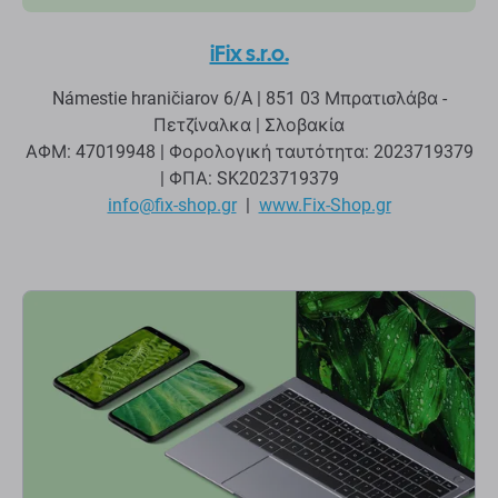
iFix s.r.o.
Námestie hraničiarov 6/A | 851 03 Μπρατισλάβα -
Πετζίναλκα | Σλοβακία
ΑΦΜ: 47019948 | Φορολογική ταυτότητα: 2023719379
| ΦΠΑ: SK2023719379
info@fix-shop.
gr
|
www.Fix-Shop.gr