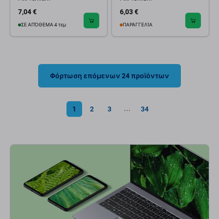
7,04 €
6,03 €
ΣΕ ΑΠΌΘΕΜΑ 4 τεμ
ΠΑΡΑΓΓΕΛΊΑ
Φόρτωση επόμενων 24 προϊόντων
1
2
3
34
⋯