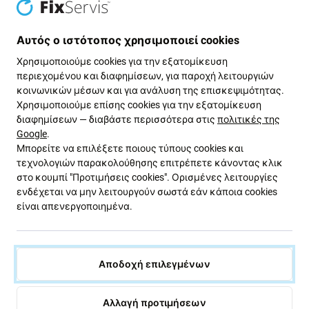
S25 | Μαύρο | Black | SBS
Pro Max, Μαύρο, Black,
FixPremium
Αυτός ο ιστότοπος χρησιμοποιεί cookies
18,13 €
1 €
Χρησιμοποιούμε cookies για την εξατομίκευση
ΣΕ ΑΠΌΘΕΜΑ 1 τεμ
ΣΕ ΑΠΌΘΕΜΑ 2 τεμ
περιεχομένου και διαφημίσεων, για παροχή λειτουργιών
κοινωνικών μέσων και για ανάλυση της επισκεψιμότητας.
Χρησιμοποιούμε επίσης cookies για την εξατομίκευση
διαφημίσεων — διαβάστε περισσότερα στις
πολιτικές της
Google
.
Μπορείτε να επιλέξετε ποιους τύπους cookies και
τεχνολογιών παρακολούθησης επιτρέπετε κάνοντας κλικ
στο κουμπί "Προτιμήσεις cookies". Ορισμένες λειτουργίες
ενδέχεται να μην λειτουργούν σωστά εάν κάποια cookies
είναι απενεργοποιημένα.
FixPremium
FixPremium
Θήκη Matte με MagSafe για
Διαγραφή θήκης για iPhone
iPhone 13 & 14, Μαύρο, Black,
14 Pro, Transparent,
Αποδοχή επιλεγμένων
FixPremium
FixPremium
6,03 €
1 €
ΑΝΑΜΕΝΌΜΕΝΑ 7 τεμ,
Αλλαγή προτιμήσεων