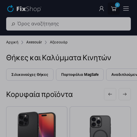
Παράβλεψη στο κύριο περιεχόμενο
0
Αρχική
Axesouár
Αξεσουάρ
Θήκες και Καλύμματα Κινητών
Σιλικονούχες Θήκες
Πορτοφόλια MagSafe
Αναδιπλούμεν
Κορυφαία προϊόντα