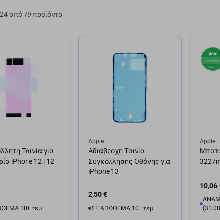
24 από 79 προϊόντα
Apple
Apple
λλητη Ταινία για
Αδιάβροχη Ταινία
Μπατα
ία iPhone 12 | 12
Συγκόλλησης Οθόνης για
3227
iPhone 13
10,06 
2,50 €
ΑΝΑΜ
ΌΘΕΜΑ 10+ τεμ
ΣΕ ΑΠΌΘΕΜΑ 10+ τεμ
(31.08