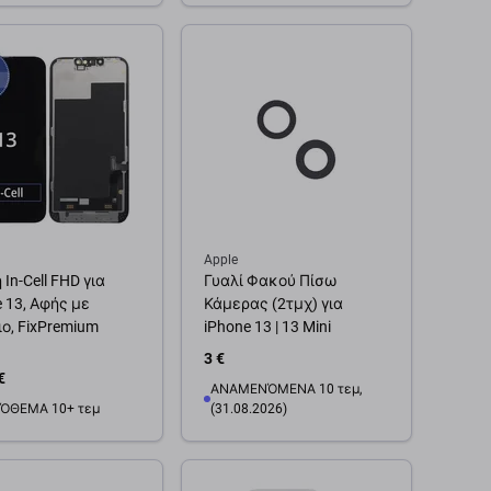
θήκη στο καλάθι
Προσθήκη στο καλάθι
Apple
In-Cell FHD για
Γυαλί Φακού Πίσω
 13, Αφής με
Κάμερας (2τμχ) για
ιο, FixPremium
iPhone 13 | 13 Mini
3 €
€
ΑΝΑΜΕΝΌΜΕΝΑ 10 τεμ,
ΌΘΕΜΑ 10+ τεμ
(31.08.2026)
θήκη στο καλάθι