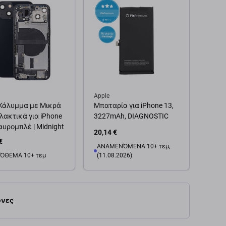
Apple
Apple
Κάλυμμα με Μικρά
Μπαταρία για iPhone 13,
Φλας
λακτικά για iPhone
3227mAh, DIAGNOSTIC
Καλώδ
αυρομπλέ | Midnight
13
20,14 €
€
ΑΝΑΜΕΝΌΜΕΝΑ 10+ τεμ,
6,03 
ΌΘΕΜΑ 10+ τεμ
(11.08.2026)
Προ
θήκη στο καλάθι
Προσθήκη στο καλάθι
νες