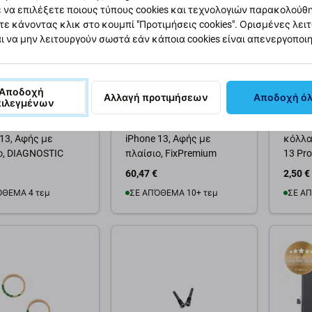
 να επιλέξετε ποιους τύπους cookies και τεχνολογιών παρακολούθ
τε κάνοντας κλικ στο κουμπί "Προτιμήσεις cookies". Ορισμένες λει
ι να μην λειτουργούν σωστά εάν κάποια cookies είναι απενεργοποι
Αποδοχή
Αλλαγή προτιμήσεων
Αποδοχή ό
πιλεγμένων
Apple
Apple
Soft OLED για
Οθόνη Soft OLED για
Μπροσ
 13, Αφής με
iPhone 13, Αφής με
κόλλα 
ο, DIAGNOSTIC
πλαίσιο, FixPremium
13 Pro
60,47 €
2,50 €
ΌΘΕΜΑ 4 τεμ
ΣΕ ΑΠΌΘΕΜΑ 10+ τεμ
ΣΕ ΑΠ
θήκη στο καλάθι
Προσθήκη στο καλάθι
Προσ