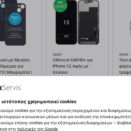
θήκη στο καλάθι
Apple
Apple
υαλί με Μεγάλη
Οθόνη In-Cell HD+ για
Τσιπ 
Κάμερας για
iPhone 13, Αφής με
φόρτι
 13 | Μαυρομπλέ |
πλαίσιο
τροφο
ht
ήχου 
NFC γι
24,17 €
5,52 €
ΝΌΜΕΝΑ 3 τεμ,
 ιστότοπος χρησιμοποιεί cookies
2026)
ΣΕ ΑΠΌΘΕΜΑ 10+ τεμ
ΣΕ ΑΠ
οιούμε cookies για την εξατομίκευση περιεχομένου και διαφημίσεων
ειτουργιών κοινωνικών μέσων και για ανάλυση της επισκεψιμότητ
Προσθήκη στο καλάθι
Προσ
οιούμε επίσης cookies για την εξατομίκευση διαφημίσεων — διαβά
θήκη στο καλάθι
ερα στις
πολιτικές της Google
.