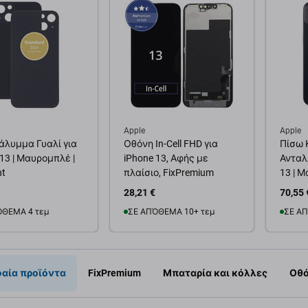
Apple
Apple
άλυμμα Γυαλί για
Οθόνη In-Cell FHD για
Πίσω 
 13 | Μαυρομπλέ |
iPhone 13, Αφής με
Ανταλ
ht
πλαίσιο, FixPremium
13 | Μ
28,21 €
70,55 
ΌΘΕΜΑ 4 τεμ
ΣΕ ΑΠΌΘΕΜΑ 10+ τεμ
ΣΕ ΑΠ
θήκη στο καλάθι
Προσθήκη στο καλάθι
Προσ
αία προϊόντα
FixPremium
Μπαταρία και κόλλες
Οθό