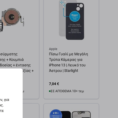
Προσθήκη στο καλάθι
Apple
ασύρματης
Πίσω Γυαλί με Μεγάλη
σης + Κουμπιά
Τρύπα Κάμερας για
δοσίας + έντασης
iPhone 13 | Λευκό του
Καλώδιο ευελιξίας +
Άστρου | Starlight
α iPhone 13
7,04 €
ΌΘΕΜΑ 10+ τεμ
ΣΕ ΑΠΌΘΕΜΑ 10+ τεμ
, για
ας.
θήκη στο καλάθι
Προσθήκη στο καλάθι
στε