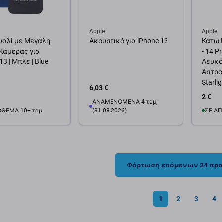
Apple
Apple
υαλί με Μεγάλη
Ακουστικό για iPhone 13
Κάτω Β
Κάμερας για
- 14 P
13 | Μπλε | Blue
Λευκό
Άστρου 
Starli
6,03 €
2 €
ΑΝΑΜΕΝΌΜΕΝΑ 4 τεμ,
ΌΘΕΜΑ 10+ τεμ
(31.08.2026)
ΣΕ ΑΠ
θήκη στο καλάθι
Προσ
Προσθήκη στο καλάθι
Φόρτωση επόμενων 24 πρ
1
2
3
4