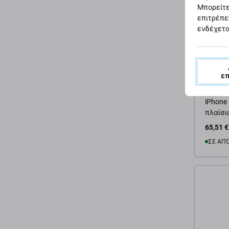
Μπορείτε
επιτρέπε
ενδέχετα
ε
Apple
Οθόνη 
iPhone
πλαίσι
65,51 €
ΣΕ ΑΠ
Προσ