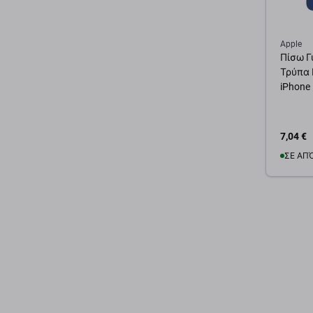
Apple
Πίσω Γ
Τρύπα 
iPhone 
7,04 €
ΣΕ ΑΠ
Προσ