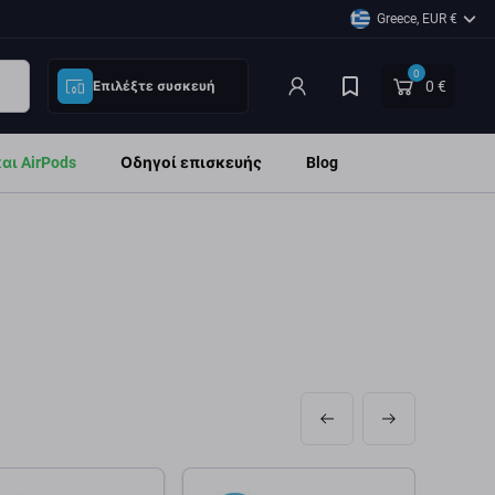
Greece, EUR €
0
0 €
Επιλέξτε συσκευή
ι AirPods
Οδηγοί επισκευής
Blog