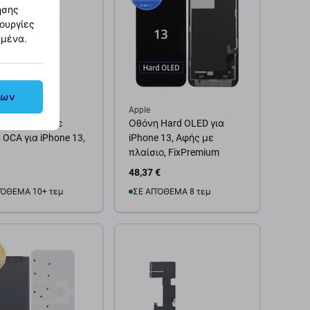
ησης
τουργίες
ημένα.
λων
Apple
τινό γυαλί με
Οθόνη Hard OLED για
OCA για iPhone 13,
iPhone 13, Αφής με
πλαίσιο, FixPremium
48,37 €
ΌΘΕΜΑ 10+ τεμ
ΣΕ ΑΠΌΘΕΜΑ 8 τεμ
θήκη στο καλάθι
Προσθήκη στο καλάθι