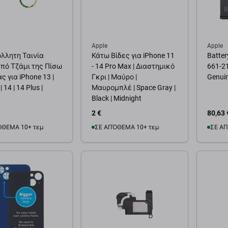
Apple
Apple
λλητη Ταινία
Κάτω Βίδες για iPhone 11
Batter
πό Τζάμι της Πίσω
- 14 Pro Max | Διαστημικό
661-2
 για iPhone 13 |
Γκρι | Μαύρο |
Genui
| 14 | 14 Plus |
Μαυρομπλέ | Space Gray |
Black | Midnight
2 €
80,63 
ΌΘΕΜΑ 10+ τεμ
ΣΕ ΑΠΌΘΕΜΑ 10+ τεμ
ΣΕ ΑΠ
θήκη στο καλάθι
Προσθήκη στο καλάθι
Προσ