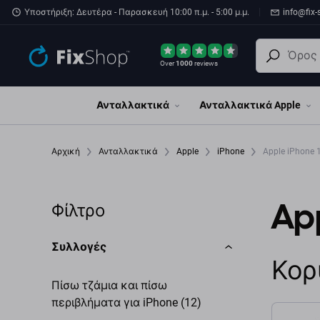
Παράβλεψη στο κύριο περιεχόμενο
Υποστήριξη: Δευτέρα - Παρασκευή 10:00 π.μ. - 5:00 μ.μ.
info@fix-
Over
1000
reviews
Ανταλλακτικά
Ανταλλακτικά Apple
Αρχική
Ανταλλακτικά
Apple
iPhone
Apple iPhone 
App
Φίλτρο
Συλλογές
Κορ
Πίσω τζάμια και πίσω
περιβλήματα για iPhone (12)