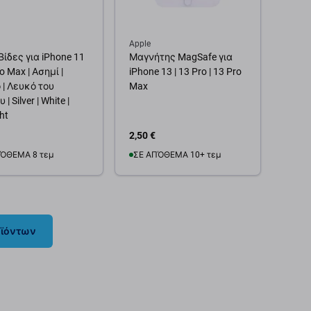
Apple
ίδες για iPhone 11
Μαγνήτης MagSafe για
ro Max | Ασημί |
iPhone 13 | 13 Pro | 13 Pro
 | Λευκό του
Max
| Silver | White |
ght
2,50 €
ΌΘΕΜΑ 8 τεμ
ΣΕ ΑΠΌΘΕΜΑ 10+ τεμ
θήκη στο καλάθι
Προσθήκη στο καλάθι
οϊόντων