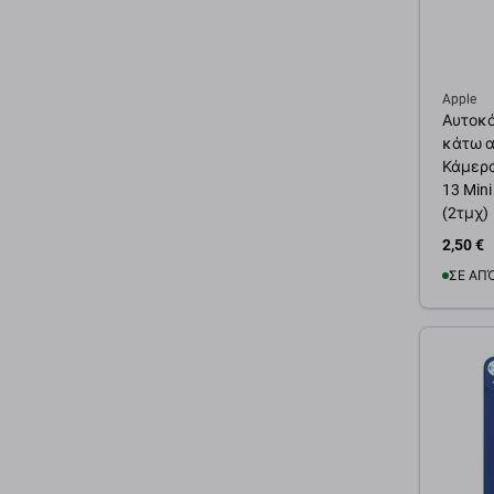
Apple
Αυτοκό
κάτω α
Κάμερας
13 Mini 
(2τμχ)
2,50 €
ΣΕ ΑΠ
Προσ