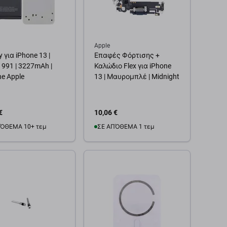
Apple
y για iPhone 13 |
Επαφές Φόρτισης +
1991 | 3227mAh |
Καλώδιο Flex για iPhone
ne Apple
13 | Μαυρομπλέ | Midnight
€
10,06 €
ΌΘΕΜΑ 10+ τεμ
ΣΕ ΑΠΌΘΕΜΑ 1 τεμ
θήκη στο καλάθι
Προσθήκη στο καλάθι