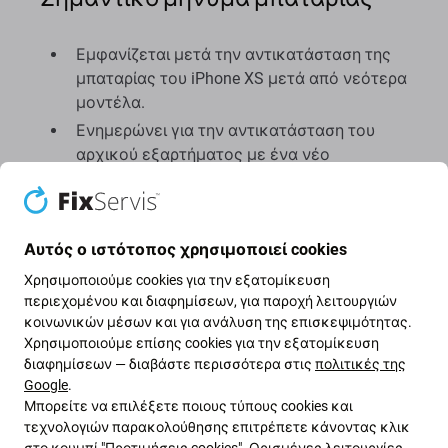
Εμφανίζεται μετά την αντικατάσταση της
μπαταρίας του iPhone XS μετά από νεότερα
μοντέλα.
Ενημερώνει για την αντικατάσταση του
αρχικού εξαρτήματος με ένα νέο
Το μήνυμα δεν επηρεάζει την απόδοση της
συσκευής
Εμφανίζεται στην οθόνη κλειδώματος για 4
Αυτός ο ιστότοπος χρησιμοποιεί cookies
ημέρες και μετά στις ρυθμίσεις
Χρησιμοποιούμε cookies για την εξατομίκευση
περιεχομένου και διαφημίσεων, για παροχή λειτουργιών
Αυτό συμβαίνει επειδή η αντικατάσταση της
κοινωνικών μέσων και για ανάλυση της επισκεψιμότητας.
μπαταρίας δεν έχει εγκριθεί από το επίσημο
Χρησιμοποιούμε επίσης cookies για την εξατομίκευση
λογισμικό της Apple και το εξάρτημα δεν έχει
διαφημίσεων — διαβάστε περισσότερα στις
πολιτικές της
αντιστοιχιστεί με τη μητρική πλακέτα σας.
Google
.
Μπορείτε να επιλέξετε ποιους τύπους cookies και
τεχνολογιών παρακολούθησης επιτρέπετε κάνοντας κλικ
στο κουμπί "Προτιμήσεις cookies". Ορισμένες λειτουργίες