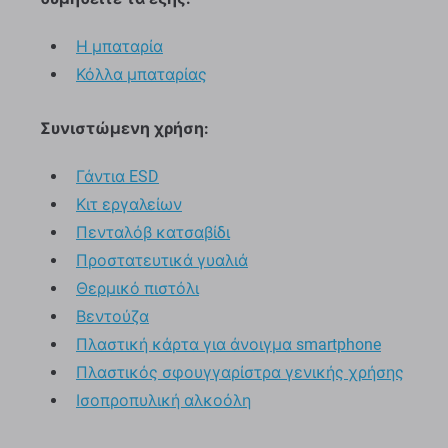
Η μπαταρία
Κόλλα μπαταρίας
Συνιστώμενη χρήση:
Γάντια ESD
Κιτ εργαλείων
Πενταλόβ κατσαβίδι
Προστατευτικά γυαλιά
Θερμικό πιστόλι
Βεντούζα
Πλαστική κάρτα για άνοιγμα smartphone
Πλαστικός σφουγγαρίστρα γενικής χρήσης
Ισοπροπυλική αλκοόλη