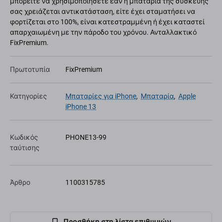
μπορείτε να χρησιμοποιήσετε εάν η μπαταρία της συσκευής
σας χρειάζεται αντικατάσταση, είτε έχει σταματήσει να
φορτίζεται στο 100%, είναι κατεστραμμένη ή έχει καταστεί
απαρχαιωμένη με την πάροδο του χρόνου. Ανταλλακτικό
FixPremium.
Πρωτοτυπία
FixPremium
Κατηγορίες
Μπαταρίες για iPhone
,
Μπαταρία
,
Apple
iPhone 13
Κωδικός
PHONE13-99
ταύτισης
Άρθρο
1100315785
Προσθήκη στη λίστα επιθυμιών