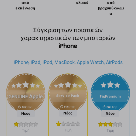
από
υλικού
από
εκκένωση
βραχυκύκλωμ
α
Σύγκριση των ποιοτικών
χαρακτηριστικών των μπαταριών
iPhone
iPhone, iPad, iPod, MacBook, Apple Watch, AirPods
Νέος
Νέος
Νέος
Τιμή
Τιμή
Τιμή