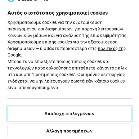
49,38 €
88,70 €
Αυτός ο ιστότοπος χρησιμοποιεί cookies
ΣΕ ΑΠΌΘΕΜΑ 10+ τεμ
ΣΕ ΑΠΌΘΕΜΑ 3 τεμ
Χρησιμοποιούμε cookies για την εξατομίκευση
περιεχομένου και διαφημίσεων, για παροχή λειτουργιών
κοινωνικών μέσων και για ανάλυση της επισκεψιμότητας.
Χρησιμοποιούμε επίσης cookies για την εξατομίκευση
διαφημίσεων — διαβάστε περισσότερα στις
πολιτικές της
Google
.
Μπορείτε να επιλέξετε ποιους τύπους cookies και
τεχνολογιών παρακολούθησης επιτρέπετε κάνοντας κλικ
στο κουμπί "Προτιμήσεις cookies". Ορισμένες λειτουργίες
ενδέχεται να μην λειτουργούν σωστά εάν κάποια cookies
είναι απενεργοποιημένα.
Apple
Apple
Πίσω Κάλυμμα Γυαλί
Πίσω Κάλυμμα Γυαλί
MagSafe για iPhone 17 Pro
MagSafe για iPhone 17 Pro
Max, Silver
Max, Silver, Refurbished
Αποδοχή επιλεγμένων
15,10 €
20,14 €
ΣΕ ΑΠΌΘΕΜΑ 4 τεμ
ΣΕ ΑΠΌΘΕΜΑ 2 τεμ
Αλλαγή προτιμήσεων