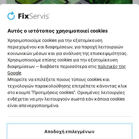
Αυτός ο ιστότοπος χρησιμοποιεί cookies
Χρησιμοποιούμε cookies για την εξατομίκευση
Πράσινος δρόμος
περιεχομένου και διαφημίσεων, για παροχή λειτουργιών
κοινωνικών μέσων και για ανάλυση της επισκεψιμότητας.
Βελτιώνουμε συνεχώς το αποτύπωμα άνθρακα για να
Χρησιμοποιούμε επίσης cookies για την εξατομίκευση
προστατεύσουμε τον πλανήτη μας. Διαβάστε
διαφημίσεων — διαβάστε περισσότερα στις
πολιτικές της
περισσότερα για το πώς προσαρμόζουμε τις
Google
.
διαδικασίες μας ώστε να το μειώσουμε.
Μπορείτε να επιλέξετε ποιους τύπους cookies και
τεχνολογιών παρακολούθησης επιτρέπετε κάνοντας κλικ
Μάθετε περισσότερα
στο κουμπί "Προτιμήσεις cookies". Ορισμένες λειτουργίες
ενδέχεται να μην λειτουργούν σωστά εάν κάποια cookies
είναι απενεργοποιημένα.
Ενημερωτικό δελτίο Fix
Εγγραφείτε για να λαμβάνετε τακτικά πληροφορίες σχετικά
Αποδοχή επιλεγμένων
με εκπτώσεις και νέα από την προσφορά μας. Ταυτόχρονα,