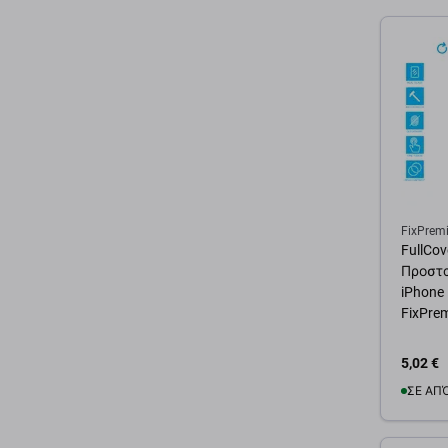
FixPrem
FullCov
Προστα
iPhone 
FixPre
5,02 €
ΣΕ ΑΠ