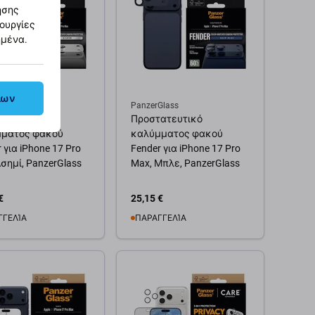
ησης
τουργίες
ημένα.
λων
Glass
PanzerGlass
ατευτικό
Προστατευτικό
ματος φακού
καλύμματος φακού
 για iPhone 17 Pro
Fender για iPhone 17 Pro
σημί, PanzerGlass
Max, Μπλε, PanzerGlass
€
25,15 €
ΓΓΕΛΊΑ
ΠΑΡΑΓΓΕΛΊΑ
θήκη στο καλάθι
Προσθήκη στο καλάθι