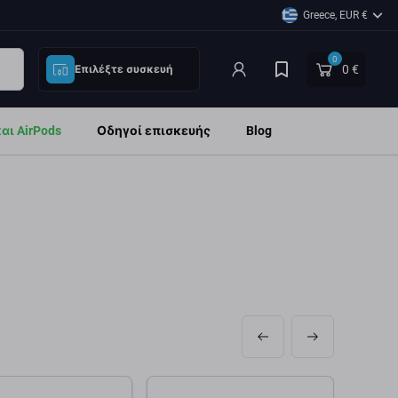
Greece, EUR €
0
0 €
Επιλέξτε συσκευή
ι AirPods
Οδηγοί επισκευής
Blog