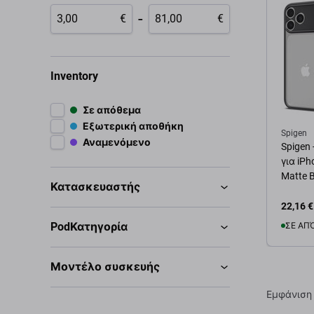
-
€
€
Inventory
Σε απόθεμα
Εξωτερική αποθήκη
Spigen
Αναμενόμενο
Spigen 
για iPh
Matte 
Κατασκευαστής
22,16 €
PodΚατηγορία
ΣΕ ΑΠ
Μοντέλο συσκευής
Προσ
Εμφάνιση