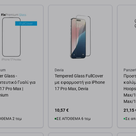
ium
Devia
Panzer
er Glass -
Tempered Glass FullCover
Προστ
τευτικό Γυαλί για
με εφαρμοστή για iPhone
καλύμ
17 Pro Max |
17 Pro Max, Devia
Hoops 
mium
Max/1
Max/16
Panze
10,57 €
21,15 
ΌΘΕΜΑ 2 τεμ
ΣΕ ΑΠΌΘΕΜΑ 6 τεμ
Σε απ