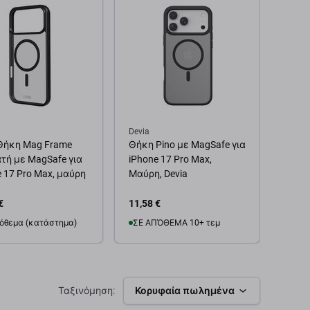
Devia
Spige
 Θήκη Mag Frame
Θήκη Pino με MagSafe για
Spige
τή με MagSafe για
iPhone 17 Pro Max,
Armo
e 17 Pro Max, μαύρη
Μαύρη, Devia
iPhon
Black
€
11,58 €
31,23
όθεμα (κατάστημα)
ΣΕ ΑΠΌΘΕΜΑ 10+ τεμ
Προ
θήκη στο καλάθι
Προσθήκη στο καλάθι
Ταξινόμηση:
Κορυφαία πωλημένα