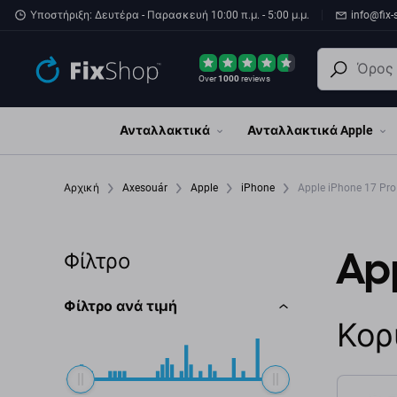
Παράβλεψη στο κύριο περιεχόμενο
Υποστήριξη: Δευτέρα - Παρασκευή 10:00 π.μ. - 5:00 μ.μ.
info@fix-
Over
1000
reviews
Ανταλλακτικά
Ανταλλακτικά Apple
Αρχική
Axesouár
Apple
iPhone
Apple iPhone 17 Pr
App
Φίλτρο
Φίλτρο ανά τιμή
Κορ