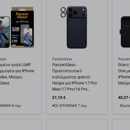
θήκη στο καλάθι
Προσθήκη στο καλάθι
Προσ
lass
PanzerGlass
Panzer
μένο γυαλί UWF
PanzerGlass -
Θήκη W
ρμογέα για iPhone
Προστατευτικό
One μ
 Max, Μαύρο,
καλύμματος φακού
iPhone
Glass
Hoops για iPhone 17 Pro
Μαύρο
Max/17 Pro/16 Pro
Max/16 Pro, μαύρο
21,15 €
40,27 
ΌΘΕΜΑ 6 τεμ
ΣΕ ΑΠΌΘΕΜΑ 7 τεμ
Εξωτε
θήκη στο καλάθι
Προσθήκη στο καλάθι
Προσ