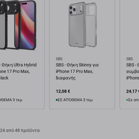
SBS
SBS
- Θήκη Ultra Hybrid
SBS - Θήκη Skinny για
SBS -
one 17 Pro Max,
iPhone 17 Pro Max,
συμβα
Black
διαφανής
iPhon
12,08 €
24,17 
ΌΘΕΜΑ 3 τεμ
ΣΕ ΑΠΌΘΕΜΑ 3 τεμ
Σε απ
θήκη στο καλάθι
Προσθήκη στο καλάθι
Προσ
24 από 48 προϊόντα