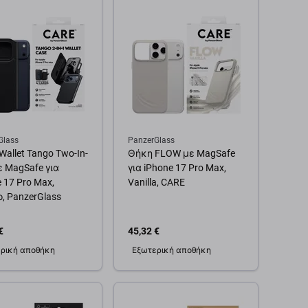
θήκη στο καλάθι
Προσθήκη στο καλάθι
Glass
PanzerGlass
allet Tango Two-In-
Θήκη FLOW με MagSafe
ε MagSafe για
για iPhone 17 Pro Max,
 17 Pro Max,
Vanilla, CARE
, PanzerGlass
€
45,32 €
ρική αποθήκη
Εξωτερική αποθήκη
θήκη στο καλάθι
Προσθήκη στο καλάθι