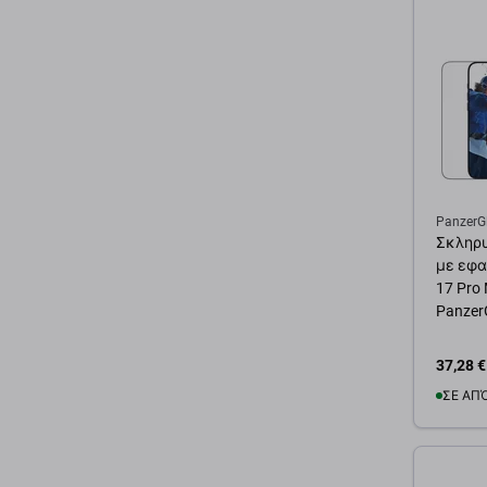
Προσ
PanzerG
Σκληρυ
με εφα
17 Pro
Panzer
37,28 €
ΣΕ ΑΠ
Προσ