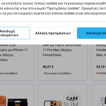
 να επιλέξετε ποιους τύπους cookies και τεχνολογιών παρακολούθ
τε κάνοντας κλικ στο κουμπί "Προτιμήσεις cookies". Ορισμένες λει
ι να μην λειτουργούν σωστά εάν κάποια cookies είναι απενεργοποι
Αποδοχή
Αλλαγή προτιμήσεων
Αποδοχή ό
πιλεγμένων
lass
PanzerGlass
Panzer
τευτικό γυαλί
Προστατευτικό γυαλί
Προστ
amic II με
UWF με Fastfit για iPhone
καλύμ
γέα για iPhone 17
17 Pro Max, Μαύρο,
Fender
x, Μαύρο,
PanzerGlass
Max, Α
Glass
40,27 €
25,15 
ική αποθήκη
Εξωτερική αποθήκη
ΠΑΡΑ
θήκη στο καλάθι
Προσθήκη στο καλάθι
Προσ