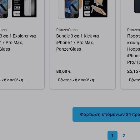
lass
PanzerGlass
Panzer
3 σε 1 Explorer για
Bundle 3 σε 1 Kick για
Προστ
17 Pro Max,
iPhone 17 Pro Max,
καλύμ
Glass
PanzerGlass
Hoops 
iPhon
Pro/16
μαύρο
80,60 €
25,15 
ική αποθήκη
Εξωτερική αποθήκη
Εξωτε
θήκη στο καλάθι
Προσθήκη στο καλάθι
Προσ
Φόρτωση επόμενων 24 πρ
1
2