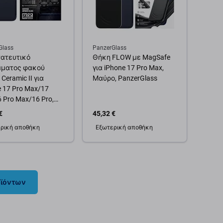
Glass
PanzerGlass
ατευτικό
Θήκη FLOW με MagSafe
ματος φακού
για iPhone 17 Pro Max,
Ceramic II για
Μαύρο, PanzerGlass
e 17 Pro Max/17
 Pro Max/16 Pro,
, PanzerGlass
€
45,32 €
ρική αποθήκη
Εξωτερική αποθήκη
θήκη στο καλάθι
Προσθήκη στο καλάθι
οϊόντων