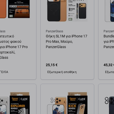
lass
PanzerGlass
Panzer
ατευτικό
Θήκη SL1M για iPhone 17
Bundle
ματος φακού
Pro Max, Μαύρο,
για iP
για iPhone 17 Pro
PanzerGlass
Panze
ορτοκαλί,
Glass
25,15 €
45,32 
ΓΕΛΊΑ
Εξωτερική αποθήκη
Εξωτε
θήκη στο καλάθι
Προσθήκη στο καλάθι
Προσ