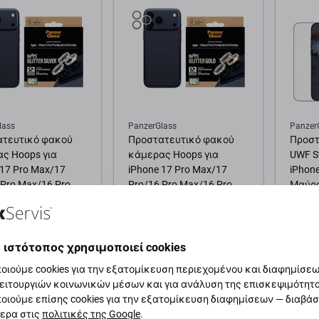
lass
PanzerGlass
Panzer
ατευτικό φακού
Προστατευτικό φακού
Προστ
ς Hoops για
κάμερας Hoops για
UWF St
 17 Pro Max/17
iPhone 17 Pro Max/17
iPhone
 Pro Max/16 Pro,
Pro/16 Pro Max/16 Pro,
Μαύρο
Silver, PanzerGlass
Glitter Gold, PanzerGlass
20,11 €
55,40 
ική αποθήκη
Εξωτερική αποθήκη
ΠΑΡΑ
 ιστότοπος χρησιμοποιεί cookies
οιούμε cookies για την εξατομίκευση περιεχομένου και διαφημίσεων
θήκη στο καλάθι
Προσθήκη στο καλάθι
Προσ
ειτουργιών κοινωνικών μέσων και για ανάλυση της επισκεψιμότητ
οιούμε επίσης cookies για την εξατομίκευση διαφημίσεων — διαβά
ερα στις
πολιτικές της Google
.