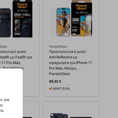
Glass
PanzerGlass
ατευτικό γυαλί
Προστατευτικό γυαλί
ealth με Fastfit για
Anti-Reflective με
 17 Pro Max,
εφαρμογέα για iPhone 17
, PanzerGlass
Pro Max, Μαύρο,
PanzerGlass
€
45,32 €
ΓΓΕΛΊΑ
ΠΑΡΑΓΓΕΛΊΑ
, για
θήκη στο καλάθι
Προσθήκη στο καλάθι
ας.
στε