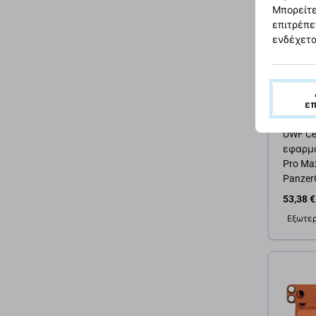
Μπορείτε
επιτρέπε
ενδέχετα
ε
PanzerG
Προστα
UWF Cer
εφαρμο
Pro Ma
Panzer
53,38 €
Εξωτερ
Προσ