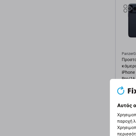
PanzerG
Προστ
κάμερα
iPhone
Pro/16
Glitter 
20,11 €
Εξωτερ
Αυτός ο
Χρησιμοπ
Προσ
παροχή λ
Χρησιμοπ
περισσότ