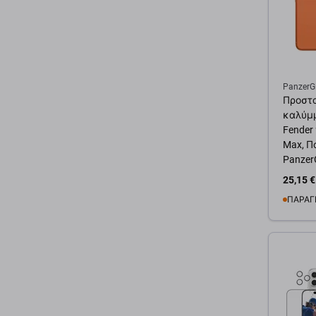
PanzerG
Προστ
καλύμ
Fender 
Max, Π
Panzer
25,15 €
ΠΑΡΑΓ
Προσ