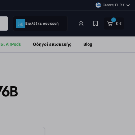
Greece, EUR €
0
0 €
Επιλέξτε συσκευή
ι AirPods
Οδηγοί επισκευής
Blog
76B