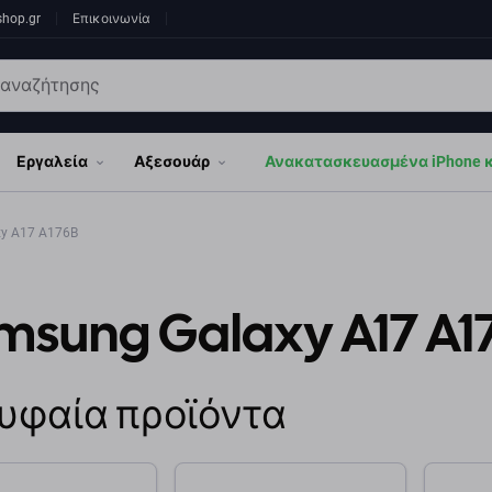
shop.gr
Επικοινωνία
Εργαλεία
Αξεσουάρ
Ανακατασκευασμένα iPhone κα
y A17 A176B
msung Galaxy A17 A1
υφαία προϊόντα