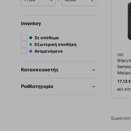
Inventory
Σε απόθεμα
Εξωτερική αποθήκη
Αναμενόμενο
SBS
Θήκη In
Samsun
Κατασκευαστής
Μαύρο,
17,12 €
PodΚατηγορία
ΣΕ ΑΠ
Προσ
Εμφάνιση