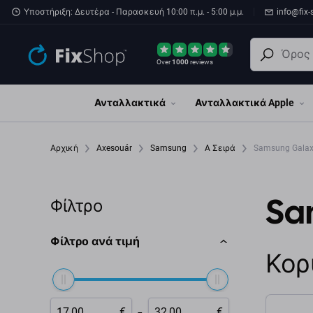
Παράβλεψη στο κύριο περιεχόμενο
Υποστήριξη: Δευτέρα - Παρασκευή 10:00 π.μ. - 5:00 μ.μ.
info@fix-
Over
1000
reviews
Ανταλλακτικά
Ανταλλακτικά Apple
Αρχική
Axesouár
Samsung
A Σειρά
Samsung Galax
Sa
Φίλτρο
Φίλτρο ανά τιμή
Κορ
-
€
€