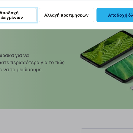
Αποδοχή
Αλλαγή προτιμήσεων
Αποδοχή ό
πιλεγμένων
θρακα για να
στε περισσότερα για το πώς
ε να το μειώσουμε.