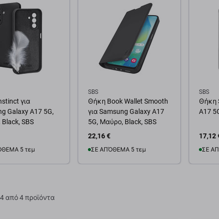
SBS
SBS
stinct για
Θήκη Book Wallet Smooth
Θήκη 
g Galaxy A17 5G,
για Samsung Galaxy A17
A17 5G
 Black, SBS
5G, Μαύρο, Black, SBS
22,16 €
17,12 
ΌΘΕΜΑ 5 τεμ
ΣΕ ΑΠΌΘΕΜΑ 5 τεμ
ΣΕ ΑΠ
θήκη στο καλάθι
Προσθήκη στο καλάθι
Προσ
4 από 4 προϊόντα