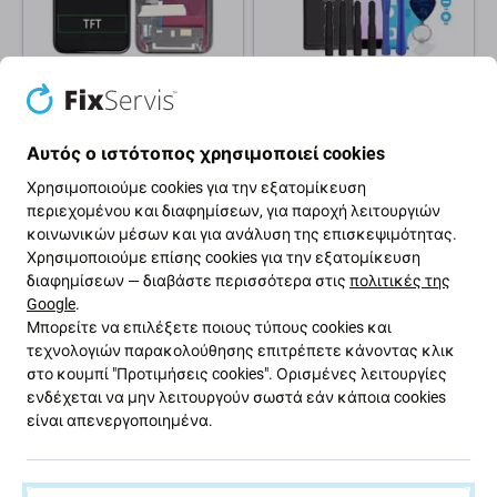
Apple
Apple
Οθόνη In-Cell HD+ για iPhone
Μπαταρία για iPhone 11,
11, Αφής με πλαίσιο
3110mAh, Κόλλα (Adhesive),
Αυτός ο ιστότοπος χρησιμοποιεί cookies
Εργαλεία, FixPremium
13,59 €
Χρησιμοποιούμε cookies για την εξατομίκευση
17,12 €
περιεχομένου και διαφημίσεων, για παροχή λειτουργιών
ΑΝΑΜΕΝΌΜΕΝΑ 2 τεμ,
ΣΕ ΑΠΌΘΕΜΑ 10+ τεμ
(01.09.2026)
κοινωνικών μέσων και για ανάλυση της επισκεψιμότητας.
Χρησιμοποιούμε επίσης cookies για την εξατομίκευση
διαφημίσεων — διαβάστε περισσότερα στις
πολιτικές της
Google
.
Μπορείτε να επιλέξετε ποιους τύπους cookies και
τεχνολογιών παρακολούθησης επιτρέπετε κάνοντας κλικ
στο κουμπί "Προτιμήσεις cookies". Ορισμένες λειτουργίες
ενδέχεται να μην λειτουργούν σωστά εάν κάποια cookies
είναι απενεργοποιημένα.
Apple
Apple