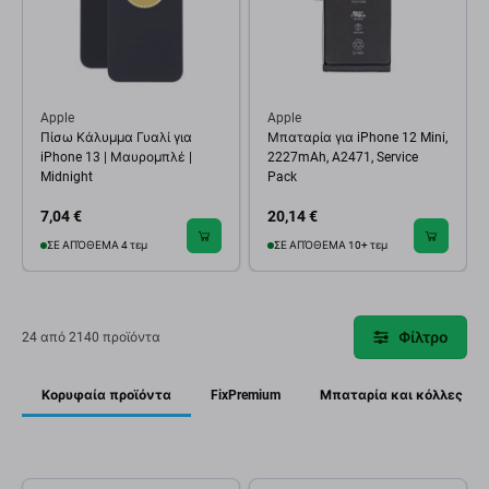
Apple
Apple
Πίσω Κάλυμμα Γυαλί για
Μπαταρία για iPhone 12 Mini,
iPhone 13 | Μαυρομπλέ |
2227mAh, A2471, Service
Midnight
Pack
7,04 €
20,14 €
ΣΕ ΑΠΌΘΕΜΑ 4 τεμ
ΣΕ ΑΠΌΘΕΜΑ 10+ τεμ
Φίλτρο
24 από 2140 προϊόντα
Κορυφαία προϊόντα
FixPremium
Μπαταρία και κόλλες