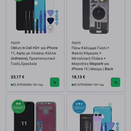
Apple
Apple
Οθόνη In-Cell HD+ για iPhone
Πίσω Κάλυμμα Γυαλί +
11, Αφής με πλαίσιο, Κόλλα
Φακός Κάμερας +
(Adhesive), Προστατευτικό
Μεταλλική Πλάκα +
Γυαλί, Εργαλεία
Μαγνήτες Magsafe για
iPhone 15 | Μαύρο | Black
23,17 €
18,13 €
ΣΕ ΑΠΌΘΕΜΑ 10+ τεμ
ΣΕ ΑΠΌΘΕΜΑ 10+ τεμ