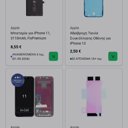
Apple
Apple
Μπαταρία για iPhone 11,
Αδιάβροχη Ταινία
3110mAh, FixPremium
Συγκόλλησης Οθόνης για
iPhone 13
8,55 €
2,50 €
ΑΝΑΜΕΝΌΜΕΝΑ 3 τεμ,
(01.09.2026)
ΣΕ ΑΠΌΘΕΜΑ 10+ τεμ
Apple
Apple