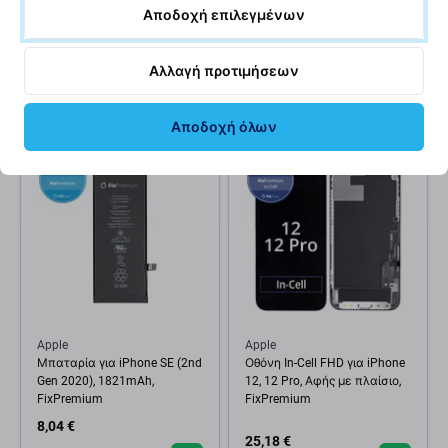
Αποδοχή επιλεγμένων
Αδιάβροχη Ταινία
Μπαταρία για iPhone 13,
Συγκόλλησης Οθόνης για
3227mAh, DIAGNOSTIC
iPhone 13 Mini
20,14 €
Αλλαγή προτιμήσεων
2,50 €
ΑΝΑΜΕΝΌΜΕΝΑ 10+ τεμ,
ΣΕ ΑΠΌΘΕΜΑ 10+ τεμ
(11.08.2026)
Αποδοχή όλων
Apple
Apple
Μπαταρία για iPhone SE (2nd
Οθόνη In-Cell FHD για iPhone
Gen 2020), 1821mAh,
12, 12 Pro, Αφής με πλαίσιο,
FixPremium
FixPremium
8,04 €
25,18 €