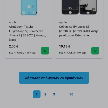
Apple
Apple
Αδιάβροχη Ταινία
Οθόνη για iPhone 8, SE
Συγκόλλησης Οθόνης για
(2020), SE (2022), Black, Αφής
iPhone 8 | SE 2020 | Μαύρο,
με πλαίσιο, Refurbished
Black
2,50 €
19,13 €
ΣΕ ΑΠΌΘΕΜΑ 10+ τεμ
ΣΕ ΑΠΌΘΕΜΑ 10+ τεμ
Φόρτωση επόμενων 24 προϊόντων
1
2
3
90
⋯