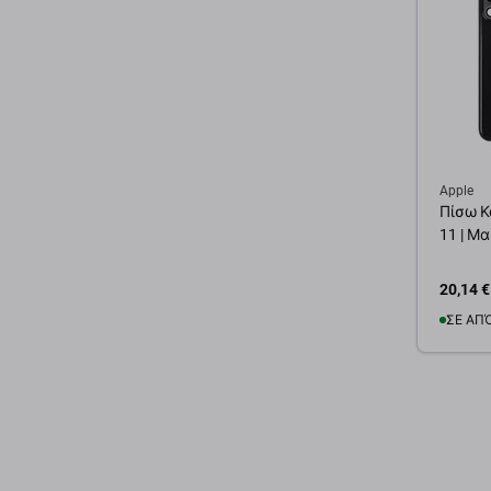
Apple
Πίσω Κ
11 | Μα
20,14 €
ΣΕ ΑΠ
Προσ