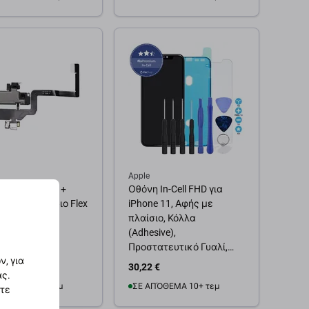
θήκη στο καλάθι
Προσθήκη στο καλάθι
Apple
τήρας Φωτός +
Οθόνη In-Cell FHD για
τικό + Καλώδιο Flex
iPhone 11, Αφής με
hone 11
πλαίσιο, Κόλλα
(Adhesive),
Προστατευτικό Γυαλί,
, για
Εργαλεία, FixPremium
30,22 €
ας.
ΌΘΕΜΑ 10+ τεμ
ΣΕ ΑΠΌΘΕΜΑ 10+ τεμ
στε