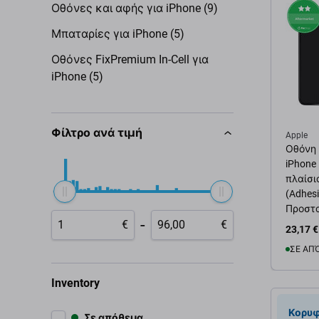
Οθόνες και αφής για iPhone (9)
Μπαταρίες για iPhone (5)
Οθόνες FixPremium In-Cell για
iPhone (5)
Φίλτρο ανά τιμή
Apple
Οθόνη I
iPhone
πλαίσι
(Adhesi
Προστα
-
€
€
Εργαλε
23,17 €
ΣΕ ΑΠ
Inventory
Προσ
Κορυφ
Σε απόθεμα