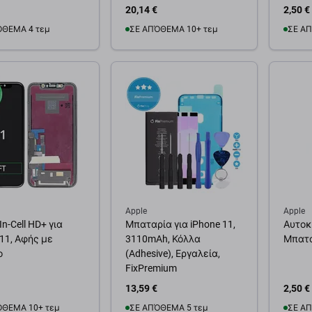
20,14 €
2,50 €
ΌΘΕΜΑ 4 τεμ
ΣΕ ΑΠΌΘΕΜΑ 10+ τεμ
ΣΕ ΑΠ
θήκη στο καλάθι
Προσθήκη στο καλάθι
Προσ
Apple
Apple
n-Cell HD+ για
Μπαταρία για iPhone 11,
Αυτοκ
 11, Αφής με
3110mAh, Κόλλα
Μπατα
ο
(Adhesive), Εργαλεία,
FixPremium
13,59 €
2,50 €
ΌΘΕΜΑ 10+ τεμ
ΣΕ ΑΠΌΘΕΜΑ 5 τεμ
ΣΕ ΑΠ