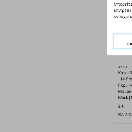
Μπορείτε
Προσ
επιτρέπε
ενδέχετα
ε
Apple
Κάτω Β
- 14 Pr
Γκρι | 
Μαυρομ
Black |
2 €
ΣΕ ΑΠ
Προσ