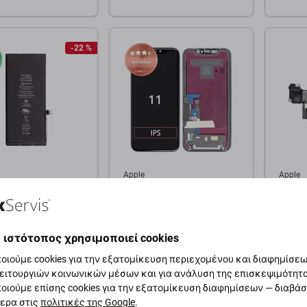
θήκη στο καλάθι
Προσθήκη στο καλάθι
Προσ
-22 %
Apple
Apple
ία για iPhone 11,
Οθόνη για iPhone 11,
Αισθη
Ah
Αφής με πλαίσιο,
Ακουσ
Refurbished
για iP
 ιστότοπος χρησιμοποιεί cookies
οιούμε cookies για την εξατομίκευση περιεχομένου και διαφημίσεων
35,26 €
9,05 €
9,05 €
ειτουργιών κοινωνικών μέσων και για ανάλυση της επισκεψιμότητ
ΌΘΕΜΑ 10+ τεμ
ΣΕ ΑΠΌΘΕΜΑ 10+ τεμ
ΣΕ ΑΠ
οιούμε επίσης cookies για την εξατομίκευση διαφημίσεων — διαβά
ερα στις
πολιτικές της Google
.