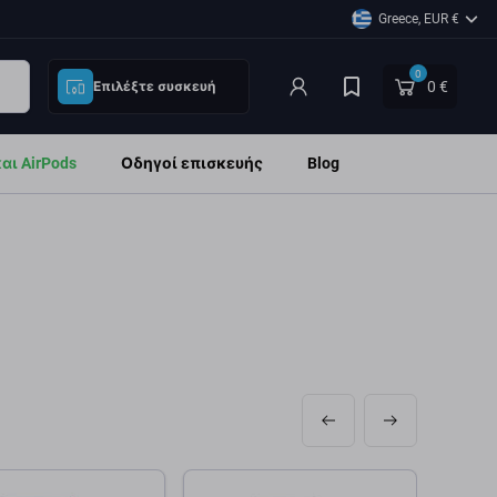
Greece, EUR €
0
0 €
Επιλέξτε συσκευή
ι AirPods
Οδηγοί επισκευής
Blog