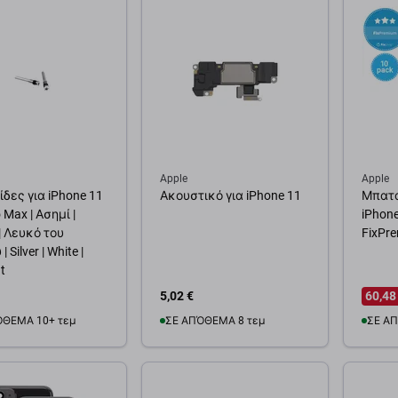
Apple
Apple
ίδες για iPhone 11
Ακουστικό για iPhone 11
Μπατα
o Max | Ασημί |
iPhon
| Λευκό του
FixPr
 Silver | White |
ht
5,02 €
60,48
ΌΘΕΜΑ 10+ τεμ
ΣΕ ΑΠΌΘΕΜΑ 8 τεμ
ΣΕ ΑΠ
θήκη στο καλάθι
Προσθήκη στο καλάθι
Προσ