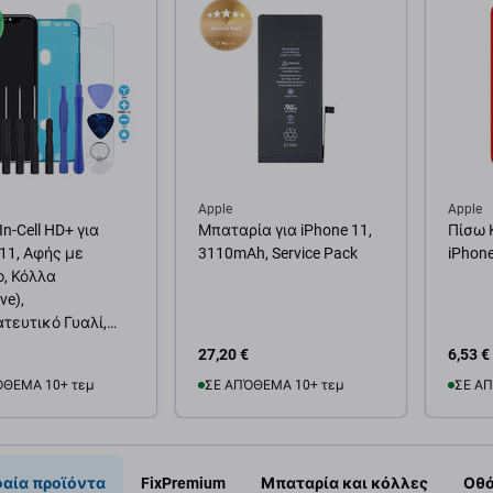
Apple
Apple
n-Cell HD+ για
Μπαταρία για iPhone 11,
Πίσω 
 11, Αφής με
3110mAh, Service Pack
iPhone
ο, Κόλλα
ve),
τευτικό Γυαλί,
ία
27,20 €
6,53 €
ΌΘΕΜΑ 10+ τεμ
ΣΕ ΑΠΌΘΕΜΑ 10+ τεμ
ΣΕ ΑΠ
θήκη στο καλάθι
Προσθήκη στο καλάθι
Προσ
αία προϊόντα
FixPremium
Μπαταρία και κόλλες
Οθό