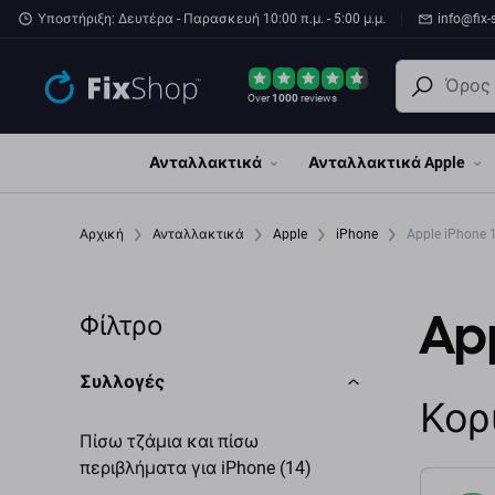
Παράβλεψη στο κύριο περιεχόμενο
Υποστήριξη: Δευτέρα - Παρασκευή 10:00 π.μ. - 5:00 μ.μ.
info@fix-
Over
1000
reviews
Ανταλλακτικά
Ανταλλακτικά Apple
Αρχική
Ανταλλακτικά
Apple
iPhone
Apple iPhone 
App
Φίλτρο
Συλλογές
Κορ
Πίσω τζάμια και πίσω
περιβλήματα για iPhone (14)