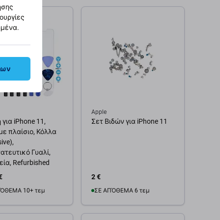
ησης
θήκη στο καλάθι
Προσθήκη στο καλάθι
τουργίες
ημένα.
λων
Apple
για iPhone 11,
Σετ Βιδών για iPhone 11
με πλαίσιο, Κόλλα
ive),
ατευτικό Γυαλί,
ία, Refurbished
€
2 €
ΌΘΕΜΑ 10+ τεμ
ΣΕ ΑΠΌΘΕΜΑ 6 τεμ
θήκη στο καλάθι
Προσθήκη στο καλάθι