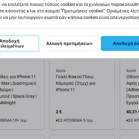
 να επιλέξετε ποιους τύπους cookies και τεχνολογιών παρακολούθ
θήκη στο καλάθι
Προσθήκη στο καλάθι
Προσ
τε κάνοντας κλικ στο κουμπί "Προτιμήσεις cookies". Ορισμένες λει
ι να μην λειτουργούν σωστά εάν κάποια cookies είναι απενεργοποι
Αποδοχή
Αλλαγή προτιμήσεων
Αποδοχή ό
πιλεγμένων
Apple
Apple
ίδες για iPhone 11
Γυαλί Φακού Πίσω
Οθόνη 
o Max | Διαστημικό
Κάμερας (2τμχ) για
Αφής 
Μαύρο |
iPhone 11
(Adhes
πλέ | Space Gray |
Προστ
 Midnight
Εργαλε
2 €
40,31 
ΌΘΕΜΑ 10+ τεμ
ΣΕ ΑΠΌΘΕΜΑ 5 τεμ
ΣΕ ΑΠ
θήκη στο καλάθι
Προσθήκη στο καλάθι
Προσ