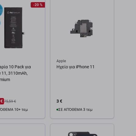
-20 %
Apple
ρία 10 Pack για
Ηχείο για iPhone 11
e 11, 3110mAh,
emium
 €
3 €
75,59 €
ΌΘΕΜΑ 10+ τεμ
ΣΕ ΑΠΌΘΕΜΑ 3 τεμ
θήκη στο καλάθι
Προσθήκη στο καλάθι