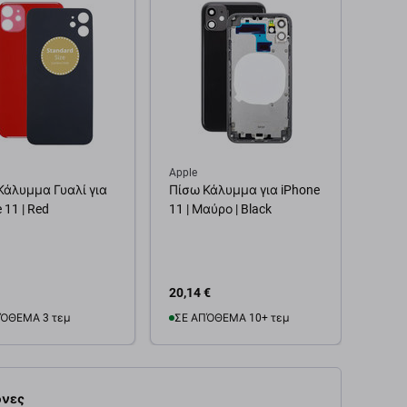
Apple
Apple
Κάλυμμα Γυαλί για
Πίσω Κάλυμμα για iPhone
Ακουσ
 11 | Red
11 | Μαύρο | Black
20,14 €
5,02 
ΌΘΕΜΑ 3 τεμ
ΣΕ ΑΠΌΘΕΜΑ 10+ τεμ
Προ
θήκη στο καλάθι
Προσθήκη στο καλάθι
νες