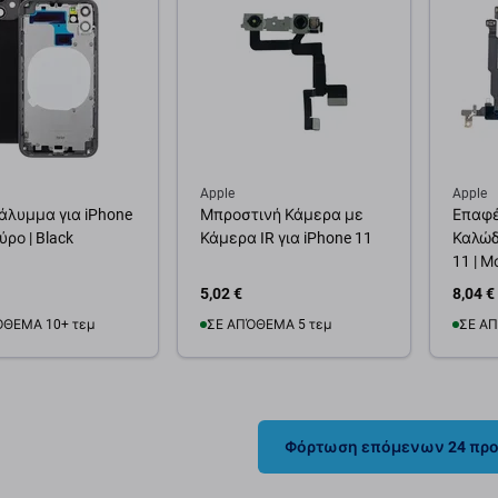
Apple
Apple
άλυμμα για iPhone
Μπροστινή Κάμερα με
Επαφέ
ύρο | Black
Κάμερα IR για iPhone 11
Καλώδι
11 | Μ
5,02 €
8,04 €
ΌΘΕΜΑ 10+ τεμ
ΣΕ ΑΠΌΘΕΜΑ 5 τεμ
ΣΕ ΑΠ
θήκη στο καλάθι
Προσθήκη στο καλάθι
Προσ
Φόρτωση επόμενων 24 πρ