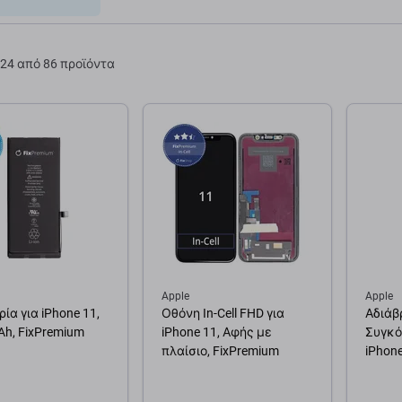
24 από 86 προϊόντα
Apple
Apple
ία για iPhone 11,
Οθόνη In-Cell FHD για
Αδιάβ
h, FixPremium
iPhone 11, Αφής με
Συγκό
πλαίσιο, FixPremium
iPhon