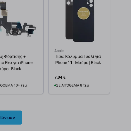
Apple
ς Φόρτισης +
Πίσω Κάλυμμα Γυαλί για
ο Flex για iPhone
iPhone 11 | Μαύρο | Black
αύρο | Black
7,04 €
ΌΘΕΜΑ 10+ τεμ
ΣΕ ΑΠΌΘΕΜΑ 8 τεμ
θήκη στο καλάθι
Προσθήκη στο καλάθι
οϊόντων