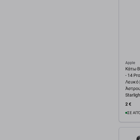
Apple
Κάτω Β
- 14 Pr
Λευκό 
Άστρου |
Starlig
2 €
ΣΕ ΑΠ
Προσ