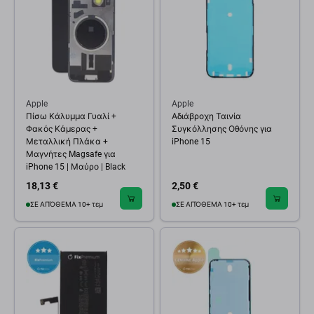
Apple
Apple
Πίσω Κάλυμμα Γυαλί +
Αδιάβροχη Ταινία
Φακός Κάμερας +
Συγκόλλησης Οθόνης για
Μεταλλική Πλάκα +
iPhone 15
Μαγνήτες Magsafe για
iPhone 15 | Μαύρο | Black
18,13 €
2,50 €
ΣΕ ΑΠΌΘΕΜΑ 10+ τεμ
ΣΕ ΑΠΌΘΕΜΑ 10+ τεμ