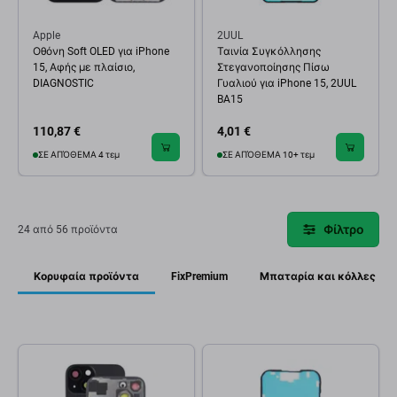
Apple
2UUL
Οθόνη Soft OLED για iPhone
Ταινία Συγκόλλησης
15, Αφής με πλαίσιο,
Στεγανοποίησης Πίσω
DIAGNOSTIC
Γυαλιού για iPhone 15, 2UUL
BA15
110,87 €
4,01 €
ΣΕ ΑΠΌΘΕΜΑ 4 τεμ
ΣΕ ΑΠΌΘΕΜΑ 10+ τεμ
Φίλτρο
24 από 56 προϊόντα
Κορυφαία προϊόντα
FixPremium
Μπαταρία και κόλλες