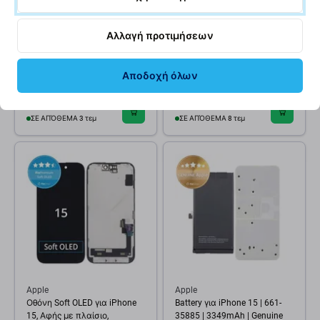
Apple
Apple
Μπαταρία για iPhone 15,
Πίσω Κάλυμμα Γυαλί +
Αλλαγή προτιμήσεων
3349mAh, A3018, Service
Φακός Κάμερας +
Pack
Μεταλλική Πλάκα +
Μαγνήτες Magsafe για
Αποδοχή όλων
iPhone 15 | Πράσινο | Green
35,26 €
17,62 €
ΣΕ ΑΠΌΘΕΜΑ 3 τεμ
ΣΕ ΑΠΌΘΕΜΑ 8 τεμ
Apple
Apple
Οθόνη Soft OLED για iPhone
Battery για iPhone 15 | 661-
15, Αφής με πλαίσιο,
35885 | 3349mAh | Genuine