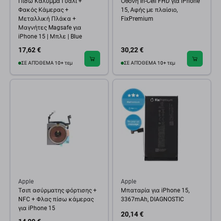
Πίσω Κάλυμμα Γυαλί +
Οθόνη In-Cell FHD για iPhone
Φακός Κάμερας +
15, Αφής με πλαίσιο,
Μεταλλική Πλάκα +
FixPremium
Μαγνήτες Magsafe για
iPhone 15 | Μπλε | Blue
17,62 €
30,22 €
ΣΕ ΑΠΌΘΕΜΑ 10+ τεμ
ΣΕ ΑΠΌΘΕΜΑ 10+ τεμ
Apple
Apple
Τσιπ ασύρματης φόρτισης +
Μπαταρία για iPhone 15,
NFC + Φλας πίσω κάμερας
3367mAh, DIAGNOSTIC
για iPhone 15
20,14 €