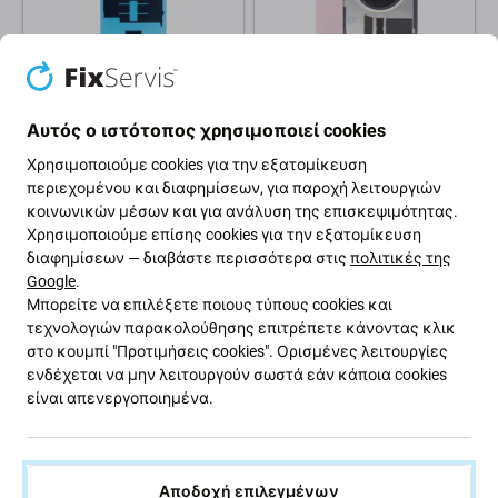
Apple
Apple
Ταινία Συγκόλλησης για
Πίσω Κάλυμμα Γυαλί +
Αυτός ο ιστότοπος χρησιμοποιεί cookies
Πίσω Γυαλί για iPhone 15
Φακός Κάμερας +
Μεταλλική Πλάκα +
Χρησιμοποιούμε cookies για την εξατομίκευση
Μαγνήτες Magsafe για
περιεχομένου και διαφημίσεων, για παροχή λειτουργιών
iPhone 15 | Ροζ | Pink
κοινωνικών μέσων και για ανάλυση της επισκεψιμότητας.
2,01 €
17,62 €
2,50 €
Χρησιμοποιούμε επίσης cookies για την εξατομίκευση
ΣΕ ΑΠΌΘΕΜΑ 10+ τεμ
ΣΕ ΑΠΌΘΕΜΑ 10+ τεμ
διαφημίσεων — διαβάστε περισσότερα στις
πολιτικές της
Google
.
Μπορείτε να επιλέξετε ποιους τύπους cookies και
τεχνολογιών παρακολούθησης επιτρέπετε κάνοντας κλικ
στο κουμπί "Προτιμήσεις cookies". Ορισμένες λειτουργίες
ενδέχεται να μην λειτουργούν σωστά εάν κάποια cookies
είναι απενεργοποιημένα.
Αποδοχή επιλεγμένων