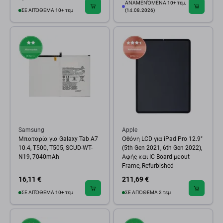
ΑΝΑΜΕΝΌΜΕΝΑ 10+ τεμ,
ΣΕ ΑΠΌΘΕΜΑ 10+ τεμ
(14.08.2026)
Samsung
Apple
Μπαταρία για Galaxy Tab A7
Οθόνη LCD για iPad Pro 12.9"
10.4, T500, T505, SCUD-WT-
(5th Gen 2021, 6th Gen 2022),
N19, 7040mAh
Αφής και IC Board μεout
Frame, Refurbished
16,11 €
211,69 €
ΣΕ ΑΠΌΘΕΜΑ 10+ τεμ
ΣΕ ΑΠΌΘΕΜΑ 2 τεμ