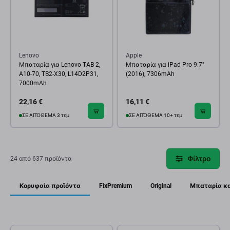
Lenovo
Apple
Μπαταρία για Lenovo TAB 2,
Μπαταρία για iPad Pro 9.7"
A10-70, TB2-X30, L14D2P31,
(2016), 7306mAh
7000mAh
22,16 €
16,11 €
ΣΕ ΑΠΌΘΕΜΑ 3 τεμ
ΣΕ ΑΠΌΘΕΜΑ 10+ τεμ
Φίλτρο
24 από 637 προϊόντα
Κορυφαία προϊόντα
FixPremium
Original
Μπαταρία κα