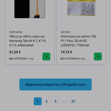
Samsung
Lenovo
Οθόνη με οθόνη αφής για
Μπαταρία για Lenovo Tab
Samsung Tab A9 8.7, X110,
P11 Plus, TB-J616F,
X115, Aftermarket
L20D2P32, 7700mAh
31,23 €
19,13 €
ΣΕ ΑΠΌΘΕΜΑ 1 τεμ
ΣΕ ΑΠΌΘΕΜΑ 2 τεμ
Φόρτωση επόμενων 24 προϊόντων
1
2
3
27
⋯