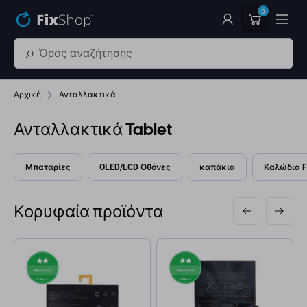
Παράβλεψη στο κύριο περιεχόμενο
0
Αρχική
Ανταλλακτικά
Ανταλλακτικά Tablet
Μπαταρίες
OLED/LCD Οθόνες
καπάκια
Καλώδια F
Κορυφαία προϊόντα