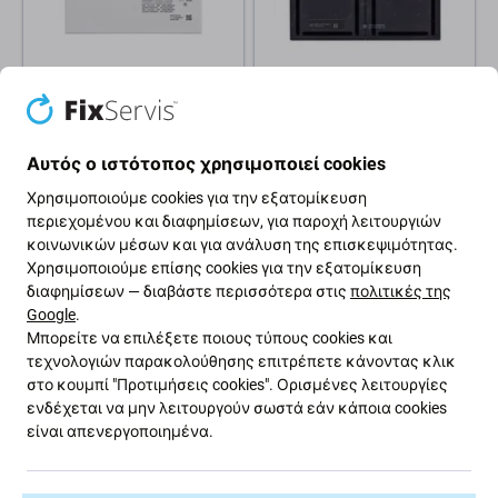
Samsung
Apple
Μπαταρία για Galaxy Tab A8
Μπαταρία για iPad Air 2,
10.5, SM-X200, SM-X205, HQ-
7340mAh
Αυτός ο ιστότοπος χρησιμοποιεί cookies
6300NA, 7040mAh
Χρησιμοποιούμε cookies για την εξατομίκευση
18,13 €
13,09 €
περιεχομένου και διαφημίσεων, για παροχή λειτουργιών
ΑΝΑΜΕΝΌΜΕΝΑ 9 τεμ,
κοινωνικών μέσων και για ανάλυση της επισκεψιμότητας.
(02.09.2026)
ΣΕ ΑΠΌΘΕΜΑ 10+ τεμ
Χρησιμοποιούμε επίσης cookies για την εξατομίκευση
διαφημίσεων — διαβάστε περισσότερα στις
πολιτικές της
Google
.
Μπορείτε να επιλέξετε ποιους τύπους cookies και
τεχνολογιών παρακολούθησης επιτρέπετε κάνοντας κλικ
στο κουμπί "Προτιμήσεις cookies". Ορισμένες λειτουργίες
ενδέχεται να μην λειτουργούν σωστά εάν κάποια cookies
είναι απενεργοποιημένα.