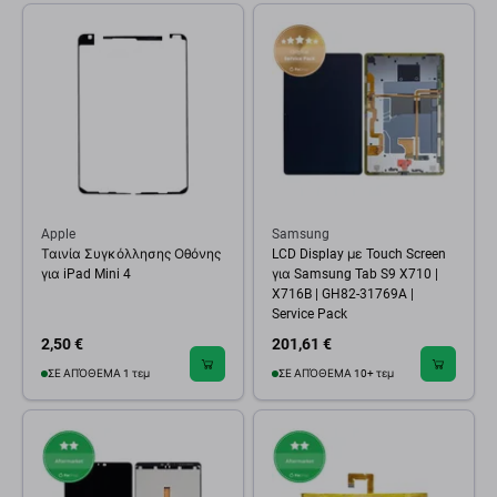
Apple
Samsung
Ταινία Συγκόλλησης Οθόνης
LCD Display με Touch Screen
για iPad Mini 4
για Samsung Tab S9 X710 |
X716B | GH82-31769A |
Service Pack
2,50 €
201,61 €
ΣΕ ΑΠΌΘΕΜΑ 1 τεμ
ΣΕ ΑΠΌΘΕΜΑ 10+ τεμ