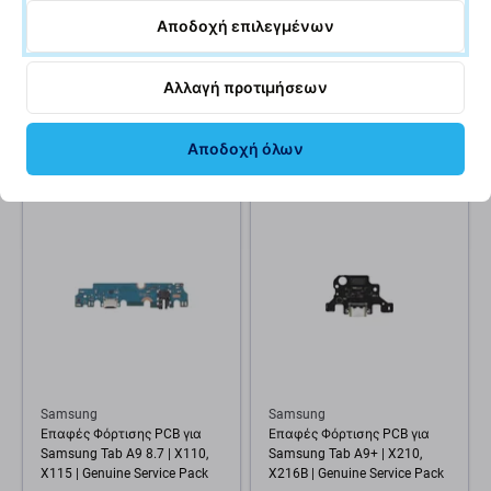
Lenovo
Apple
Αποδοχή επιλεγμένων
Επαφές Φόρτισης PCB για
Μπαταρία για iPad Mini 4,
Lenovo Tab M10 FHD Plus |
5124mAh
TB-X606F | Genuine Service
Αλλαγή προτιμήσεων
Pack
10,06 €
10,06 €
Αποδοχή όλων
ΣΕ ΑΠΌΘΕΜΑ 2 τεμ
ΣΕ ΑΠΌΘΕΜΑ 4 τεμ
Samsung
Samsung
Επαφές Φόρτισης PCB για
Επαφές Φόρτισης PCB για
Samsung Tab A9 8.7 | X110,
Samsung Tab A9+ | X210,
X115 | Genuine Service Pack
X216B | Genuine Service Pack