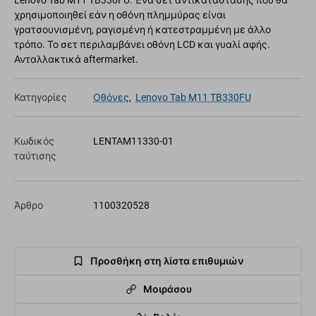
Lenovo Tab M11 TB330FU. Ένα σετ αντικατάστασης που θα
χρησιμοποιηθεί εάν η οθόνη πλημμύρας είναι
γρατσουνισμένη, ραγισμένη ή κατεστραμμένη με άλλο
τρόπο. Το σετ περιλαμβάνει οθόνη LCD και γυαλί αφής.
Ανταλλακτικά aftermarket.
Κατηγορίες
Οθόνες
,
Lenovo Tab M11 TB330FU
Κωδικός
LENTAM11330-01
ταύτισης
Άρθρο
1100320528
Προσθήκη στη λίστα επιθυμιών
Μοιράσου