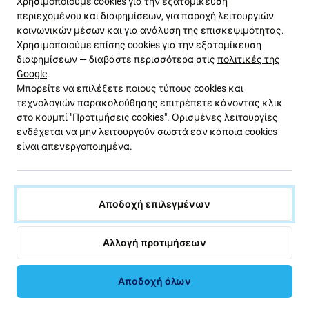
Χρησιμοποιούμε cookies για την εξατομίκευση
που χρειάζεστε για να κάνετε τη συσκευή σας
περιεχομένου και διαφημίσεων, για παροχή λειτουργιών
πλήρως λειτουργική ξανά.
κοινωνικών μέσων και για ανάλυση της επισκεψιμότητας.
Χρησιμοποιούμε επίσης cookies για την εξατομίκευση
Αυτό το σετ περιέχει:
διαφημίσεων — διαβάστε περισσότερα στις
πολιτικές της
Google
.
Μπορείτε να επιλέξετε ποιους τύπους cookies και
Οθόνη LCD
τεχνολογιών παρακολούθησης επιτρέπετε κάνοντας κλικ
Γυαλί αφής
στο κουμπί "Προτιμήσεις cookies". Ορισμένες λειτουργίες
ενδέχεται να μην λειτουργούν σωστά εάν κάποια cookies
είναι απενεργοποιημένα.
Ποιότητα ανταλλακτικών
Τα ανταλλακτικά
aftermarket
κατασκευάζονται από
τρίτο μέρος και όχι απευθείας από τον
Αποδοχή επιλεγμένων
κατασκευαστή του εξοπλισμού. Αυτό είναι
αντίγραφο του πρωτοτύπου και το ανταλλακτικό που
Αλλαγή προτιμήσεων
παραδίδεται ως Aftermarket ενδέχεται να έχει
ελάχιστες διακυμάνσεις στη λειτουργικότητα, την
ποιότητα ή την εμφάνιση.
Αποδοχή όλων