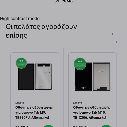
Ρολόι
High-contrast mode
Οι πελάτες αγοράζουν
επίσης
Lenovo
Lenovo
Οθόνη με οθόνη αφής
Οθόνη με οθόνη αφής
για Lenovo Tab M9,
για Lenovo Tab M10,
TB310FU, Aftermarket
TB-X306, Aftermarket