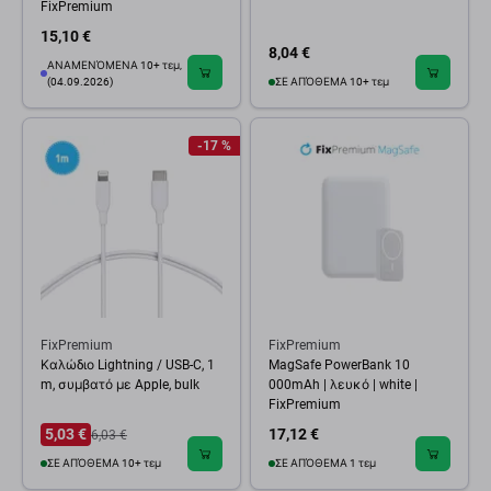
FixPremium
15,10 €
8,04 €
ΑΝΑΜΕΝΌΜΕΝΑ 10+ τεμ,
(04.09.2026)
ΣΕ ΑΠΌΘΕΜΑ 10+ τεμ
-17 %
FixPremium
FixPremium
Καλώδιο Lightning / USB-C, 1
MagSafe PowerBank 10
m, συμβατό με Apple, bulk
000mAh | λευκό | white |
FixPremium
5,03 €
17,12 €
6,03 €
ΣΕ ΑΠΌΘΕΜΑ 10+ τεμ
ΣΕ ΑΠΌΘΕΜΑ 1 τεμ