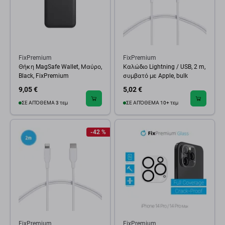
FixPremium
FixPremium
Θήκη MagSafe Wallet, Μαύρο,
Καλώδιο Lightning / USB, 2 m,
Black, FixPremium
συμβατό με Apple, bulk
9,05 €
5,02 €
ΣΕ ΑΠΌΘΕΜΑ 3 τεμ
ΣΕ ΑΠΌΘΕΜΑ 10+ τεμ
-42 %
FixPremium
FixPremium