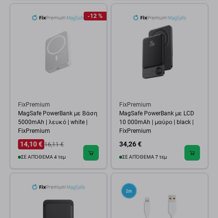
-12 %
FixPremium
FixPremium
MagSafe PowerBank με Βάση
MagSafe PowerBank με LCD
5000mAh | λευκό | white |
10 000mAh | μαύρο | black |
FixPremium
FixPremium
14,10 €
34,26 €
16,11 €
ΣΕ ΑΠΌΘΕΜΑ 4 τεμ
ΣΕ ΑΠΌΘΕΜΑ 7 τεμ