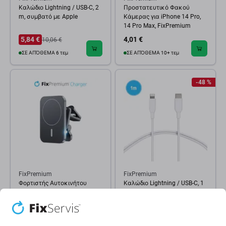
Καλώδιο Lightning / USB-C, 2
Προστατευτικό Φακού
m, συμβατό με Apple
Κάμερας για iPhone 14 Pro,
14 Pro Max, FixPremium
5,84 €
4,01 €
10,06 €
ΣΕ ΑΠΌΘΕΜΑ 6 τεμ
ΣΕ ΑΠΌΘΕΜΑ 10+ τεμ
-48 %
FixPremium
FixPremium
Φορτιστής Αυτοκινήτου
Καλώδιο Lightning / USB-C, 1
MagSafe V1 | Μαύρος |
m, συμβατό με Apple
FixPremium
16,11 €
5,23 €
10,06 €