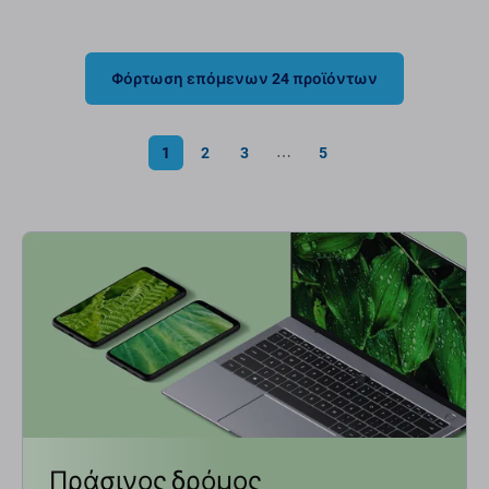
Φόρτωση επόμενων 24 προϊόντων
1
2
3
5
⋯
Πράσινος δρόμος