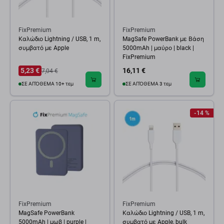
FixPremium
FixPremium
Καλώδιο Lightning / USB, 1 m,
MagSafe PowerBank με Βάση
συμβατό με Apple
5000mAh | μαύρο | black |
FixPremium
5,23 €
16,11 €
7,04 €
ΣΕ ΑΠΌΘΕΜΑ 10+ τεμ
ΣΕ ΑΠΌΘΕΜΑ 3 τεμ
-14 %
FixPremium
FixPremium
MagSafe PowerBank
Καλώδιο Lightning / USB, 1 m,
5000mAh | μωβ | purple |
συμβατό με Apple, bulk