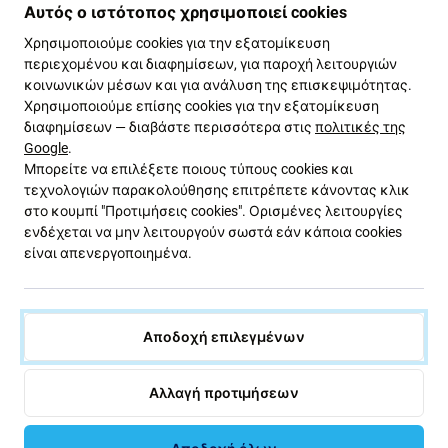
ΑΝΑΜΕΝΌΜΕΝΑ 4 τεμ,
Αυτός ο ιστότοπος χρησιμοποιεί cookies
(21.08.2026)
ΣΕ ΑΠΌΘΕΜΑ 10+ τεμ
Χρησιμοποιούμε cookies για την εξατομίκευση
περιεχομένου και διαφημίσεων, για παροχή λειτουργιών
κοινωνικών μέσων και για ανάλυση της επισκεψιμότητας.
Χρησιμοποιούμε επίσης cookies για την εξατομίκευση
διαφημίσεων — διαβάστε περισσότερα στις
πολιτικές της
Google
.
Μπορείτε να επιλέξετε ποιους τύπους cookies και
τεχνολογιών παρακολούθησης επιτρέπετε κάνοντας κλικ
στο κουμπί "Προτιμήσεις cookies". Ορισμένες λειτουργίες
ενδέχεται να μην λειτουργούν σωστά εάν κάποια cookies
είναι απενεργοποιημένα.
FixPremium
FixPremium
MagSafe PowerBank
MagSafe Duo για iPhone &
5000mAh | ροζ | pink |
Apple Watch | λευκό | white |
FixPremium
FixPremium
Αποδοχή επιλεγμένων
15,10 €
18,13 €
ΣΕ ΑΠΌΘΕΜΑ 10+ τεμ
ΣΕ ΑΠΌΘΕΜΑ 1 τεμ
Αλλαγή προτιμήσεων
-14 %