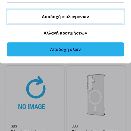
Αποδοχή επιλεγμένων
PanzerGlass
SBS
Σκληρυμένο γυαλί UWF με
Θήκη Book Wallet Smooth
FASTFIT In-A-Box για
Samsung Galaxy S26, Μαύρο,
Αλλαγή προτιμήσεων
Samsung S26, Διαφανές,
Black, SBS
PanzerGlass
40,27 €
23,17 €
Αποδοχή όλων
Εξωτερική αποθήκη
ΣΕ ΑΠΌΘΕΜΑ 1 τεμ
SBS
SBS