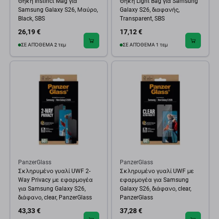
Θήκη Instinct Mag για
Θήκη Light Bag για Samsung
Samsung Galaxy S26, Μαύρο,
Galaxy S26, διαφανής,
Black, SBS
Transparent, SBS
26,19 €
17,12 €
ΣΕ ΑΠΌΘΕΜΑ 2 τεμ
ΣΕ ΑΠΌΘΕΜΑ 1 τεμ
PanzerGlass
PanzerGlass
Σκληρυμένο γυαλί UWF 2-
Σκληρυμένο γυαλί UWF με
Way Privacy με εφαρμογέα
εφαρμογέα για Samsung
για Samsung Galaxy S26,
Galaxy S26, διάφανο, clear,
διάφανο, clear, PanzerGlass
PanzerGlass
43,33 €
37,28 €