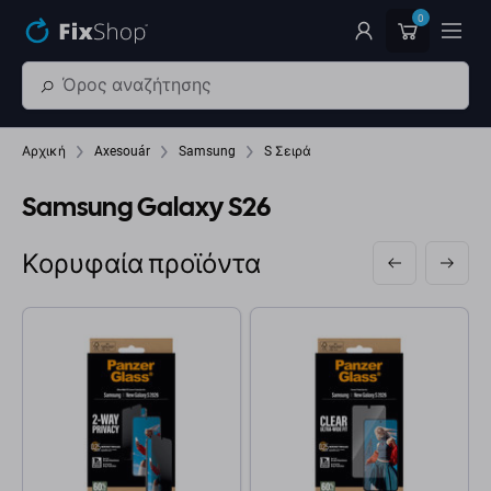
Παράβλεψη στο κύριο περιεχόμενο
0
Αρχική
Axesouár
Samsung
S Σειρά
Samsung Galaxy S26
Κορυφαία προϊόντα