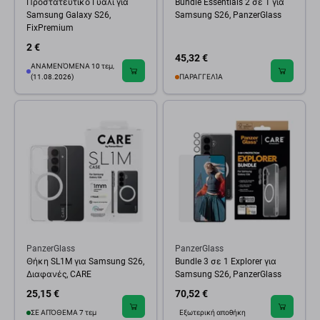
Προστατευτικό Γυαλί για
Bundle Essentials 2 σε 1 για
Samsung Galaxy S26,
Samsung S26, PanzerGlass
FixPremium
2 €
45,32 €
ΑΝΑΜΕΝΌΜΕΝΑ 10 τεμ,
(11.08.2026)
ΠΑΡΑΓΓΕΛΊΑ
PanzerGlass
PanzerGlass
Θήκη SL1M για Samsung S26,
Bundle 3 σε 1 Explorer για
Διαφανές, CARE
Samsung S26, PanzerGlass
25,15 €
70,52 €
ΣΕ ΑΠΌΘΕΜΑ 7 τεμ
Εξωτερική αποθήκη