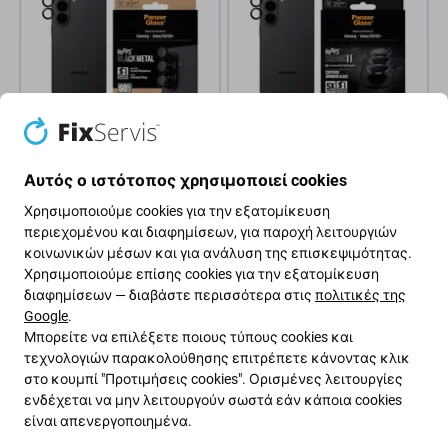
PanzerGlass
PanzerGlass
Προστατευτικό καλύμματος
Προστατευτικό καλύμματος
Αυτός ο ιστότοπος χρησιμοποιεί cookies
φακού Hoops για Samsung
φακού Hoops Ceramic II για
S26/S26+, Μαύρο,
Samsung S26/S26+, Μαύρο,
Χρησιμοποιούμε cookies για την εξατομίκευση
PanzerGlass
PanzerGlass
περιεχομένου και διαφημίσεων, για παροχή λειτουργιών
20,11 €
25,15 €
κοινωνικών μέσων και για ανάλυση της επισκεψιμότητας.
Χρησιμοποιούμε επίσης cookies για την εξατομίκευση
ΣΕ ΑΠΌΘΕΜΑ 8 τεμ
Εξωτερική αποθήκη
διαφημίσεων — διαβάστε περισσότερα στις
πολιτικές της
Google
.
Μπορείτε να επιλέξετε ποιους τύπους cookies και
τεχνολογιών παρακολούθησης επιτρέπετε κάνοντας κλικ
στο κουμπί "Προτιμήσεις cookies". Ορισμένες λειτουργίες
ενδέχεται να μην λειτουργούν σωστά εάν κάποια cookies
είναι απενεργοποιημένα.