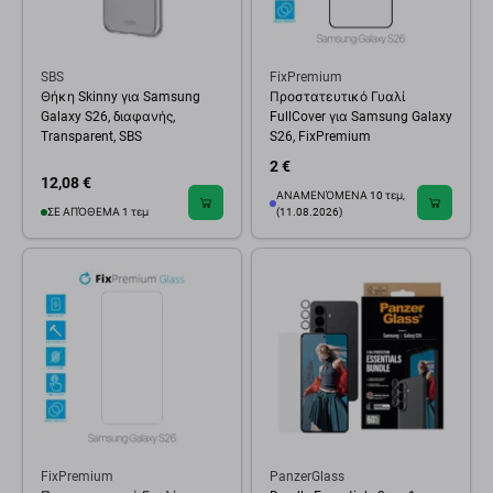
SBS
FixPremium
Θήκη Skinny για Samsung
Προστατευτικό Γυαλί
Galaxy S26, διαφανής,
FullCover για Samsung Galaxy
Transparent, SBS
S26, FixPremium
2 €
12,08 €
ΑΝΑΜΕΝΌΜΕΝΑ 10 τεμ,
ΣΕ ΑΠΌΘΕΜΑ 1 τεμ
(11.08.2026)
FixPremium
PanzerGlass