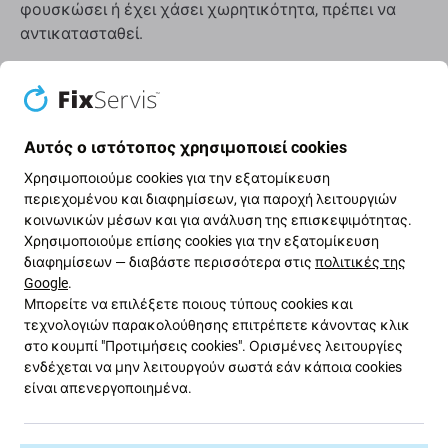
φουσκώσει ή έχει χάσει χωρητικότητα, πρέπει να
αντικατασταθεί.
Πότε πρέπει να αντικαταστήσετε την μπαταρία;
η μπαταρία είναι φουσκωμένη
Αυτός ο ιστότοπος χρησιμοποιεί cookies
η συσκευή αποφορτίζεται γρήγορα
Χρησιμοποιούμε cookies για την εξατομίκευση
η συσκευή υπερθερμαίνεται
περιεχομένου και διαφημίσεων, για παροχή λειτουργιών
η συσκευή δεν μπορεί να φορτιστεί στο 100%
κοινωνικών μέσων και για ανάλυση της επισκεψιμότητας.
η συσκευή δεν υποδεικνύει σωστά την
Χρησιμοποιούμε επίσης cookies για την εξατομίκευση
διαφημίσεων — διαβάστε περισσότερα στις
πολιτικές της
κατάσταση της μπαταρίας
Google
.
Μπορείτε να επιλέξετε ποιους τύπους cookies και
Ποιότητα ανταλλακτικών
τεχνολογιών παρακολούθησης επιτρέπετε κάνοντας κλικ
στο κουμπί "Προτιμήσεις cookies". Ορισμένες λειτουργίες
Ποιότητα: Aftermarket
- Τα ανταλλακτικά που
ενδέχεται να μην λειτουργούν σωστά εάν κάποια cookies
είναι απενεργοποιημένα.
πωλούνται ως Aftermarket κατασκευάζονται με τα
ίδια πρότυπα, προδιαγραφές και υλικά με το γνήσιο.
Αυτό είναι αντίγραφο του πρωτοτύπου και το