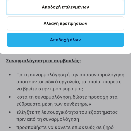
ανταλλακτικό που παραδίδεται ως Aftermarket μπορεί
Αποδοχή επιλεγμένων
(σε σπάνιες περιπτώσεις) να έχει ελάχιστες
παραλλαγές στη λειτουργικότητα, την ποιότητα ή την
Αλλαγή προτιμήσεων
εμφάνιση. Για να μάθετε περισσότερα σχετικά με την
ποιότητα, διαβάστε το ιστολόγιό μας όπου
εστιάζουμε στην ποιότητα με περισσότερες
Αποδοχή όλων
λεπτομέρειες.
Συναρμολόγηση και συμβουλές:
Για τη συναρμολόγηση ή την αποσυναρμολόγηση
απαιτούνται ειδικά εργαλεία, τα οποία μπορείτε
να βρείτε στην προσφορά μας
κατά τη συναρμολόγηση, δώστε προσοχή στα
εύθραυστα μέρη των συνδετήρων
ελέγξτε τη λειτουργικότητα του εξαρτήματος
πριν από τη συναρμολόγηση
προσπαθήστε να κάνετε επισκευές σε ξηρό