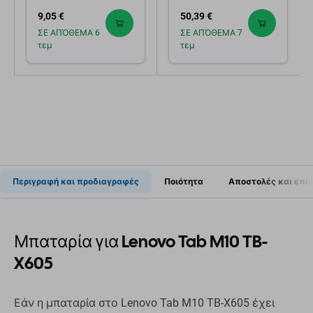
Service Pack
Μαύρο, Black,
9,05 €
50,39 €
Aftermarket
ΣΕ ΑΠΌΘΕΜΑ 6
ΣΕ ΑΠΌΘΕΜΑ 7
τεμ
τεμ
Περιγραφή και προδιαγραφές
Ποιότητα
Αποστολές και επι
Μπαταρία για Lenovo Tab M10 TB-
X605
Εάν η μπαταρία στο Lenovo Tab M10 TB-X605 έχει