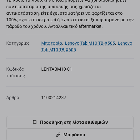
TB-X306, TB-X505, την οποία μπορείτε να χρησιμοποιήσετε
εάν η μπαταρία της συσκευής σας χρειάζεται
αντικατάσταση, είτε έχει σταματήσει να φορτίζεται στο
100%, έχει καταστραφεί ή έχει καταστεί ξεπερασμένη με την
πάροδο του χρόνου. Ανταλλακτικό aftermarket.
Κατηγορίες
Μπαταρία
,
Lenovo Tab M10 TB-X505
,
Lenovo
Tab M10 TB-X605
Κωδικός
LENTABM10-01
ταύτισης
Άρθρο
1100214237
Προσθήκη στη λίστα επιθυμιών
Μοιράσου