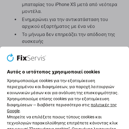
μπαταρίας του iPhone XS μετά από νεότερα
μοντέλα.
Ενημερώνει για την αντικατάσταση του
αρχικού εξαρτήματος με ένα νέο
Το μήνυμα δεν επηρεάζει την απόδοση της
συσκευής
Εμφανίζεται στην οθόνη κλειδώματος για 4
ημέρες και μετά στις ρυθμίσεις
Αυτός ο ιστότοπος χρησιμοποιεί cookies
Αυτό συμβαίνει επειδή η αντικατάσταση της
μπαταρίας δεν έχει εγκριθεί από το επίσημο
Χρησιμοποιούμε cookies για την εξατομίκευση
λογισμικό της Apple και το εξάρτημα δεν έχει
περιεχομένου και διαφημίσεων, για παροχή λειτουργιών
αντιστοιχιστεί με τη μητρική πλακέτα σας.
κοινωνικών μέσων και για ανάλυση της επισκεψιμότητας.
Χρησιμοποιούμε επίσης cookies για την εξατομίκευση
διαφημίσεων — διαβάστε περισσότερα στις
πολιτικές της
Google
.
Μπορείτε να επιλέξετε ποιους τύπους cookies και
τεχνολογιών παρακολούθησης επιτρέπετε κάνοντας κλικ
στο κουμπί "Προτιμήσεις cookies". Ορισμένες λειτουργίες