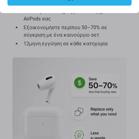
Διατίθεται σε βαθμούς A+, A, B και C
Εύκολη αντιστοίχιση με τα υπάρχοντα
AirPods σας
Εξοικονομήστε περίπου 50–70% σε
σύγκριση με ένα καινούργιο σετ
12μηνη εγγύηση σε κάθε κατηγορία