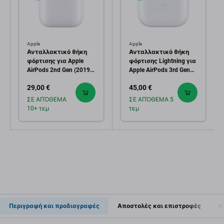
Apple
Apple
Ανταλλακτικό θήκη
Ανταλλακτικό θήκη
φόρτισης για Apple
φόρτισης Lightning για
AirPods 2nd Gen (2019)
Apple AirPods 3rd Gen
B
(2021) B
29,00 €
45,00 €
ΣΕ ΑΠΌΘΕΜΑ
ΣΕ ΑΠΌΘΕΜΑ 5
10+ τεμ
τεμ
Περιγραφή και προδιαγραφές
Αποστολές και επιστροφές
Κ