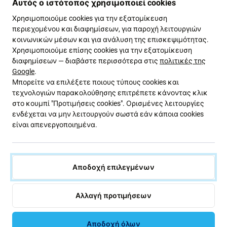
Αυτός ο ιστότοπος χρησιμοποιεί cookies
Χρησιμοποιούμε cookies για την εξατομίκευση
περιεχομένου και διαφημίσεων, για παροχή λειτουργιών
κοινωνικών μέσων και για ανάλυση της επισκεψιμότητας.
Χρησιμοποιούμε επίσης cookies για την εξατομίκευση
Ανταλλακτικά αριστερά και
διαφημίσεων — διαβάστε περισσότερα στις
πολιτικές της
Google
.
δεξιά AirPods
Μπορείτε να επιλέξετε ποιους τύπους cookies και
τεχνολογιών παρακολούθησης επιτρέπετε κάνοντας κλικ
στο κουμπί "Προτιμήσεις cookies". Ορισμένες λειτουργίες
Χάσατε ένα AirPod, το καταστράφηκε ή
ενδέχεται να μην λειτουργούν σωστά εάν κάποια cookies
παρατηρήσατε μειωμένη διάρκεια ζωής της
είναι απενεργοποιημένα.
μπαταρίας; Αγοράστε ξεχωριστά ένα αριστερό ή
δεξί AirPod που να ταιριάζει με το υπάρχον
AirPod σας. Μετά από απλή σύζευξη, λειτουργεί
μαζί με το τρέχον AirPod και τη θήκη φόρτισης.
Αποδοχή επιλεγμένων
Γνήσιο αριστερό ή δεξί AirPod της Apple
Αλλαγή προτιμήσεων
Δοκιμασμένος ήχος, μικρόφωνο,
αισθητήρες και μπαταρία
Αποδοχή όλων