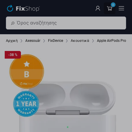
Παράβλεψη στο κύριο περιεχόμενο
0
Αρχική
Axesouár
FixDevice
Ακουστικά
Apple AirPods Pro (1
-38 %
-38 %