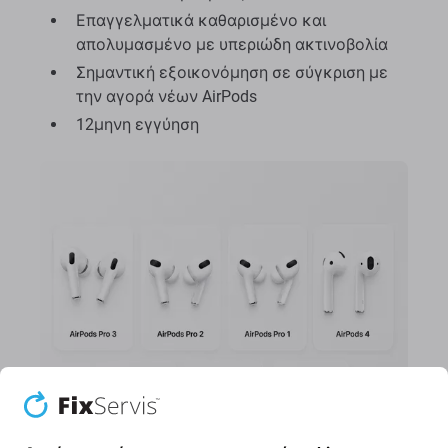
Επαγγελματικά καθαρισμένο και
απολυμασμένο με υπεριώδη ακτινοβολία
Σημαντική εξοικονόμηση σε σύγκριση με
την αγορά νέων AirPods
12μηνη εγγύηση