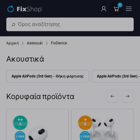
Παράβλεψη στο κύριο περιεχόμενο
0
Αρχική
Axesouár
FixDevice
Ακουστικά
Apple AirPods (3rd Gen) - Θήκη φόρτισης
Apple AirPods (3rd Gen)
Κορυφαία προϊόντα