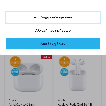
Apple
Apple
Εφεδρικό ακουστικό για
Apple AirPods Pro (2nd Gen
Αποδοχή επιλεγμένων
Apple AirPods 3rd Gen (2021)
2023) USB-C B
– αριστερά A
Ανακατασκευασμένο
Αλλαγή προτιμήσεων
44 €
167 €
59 €
179 €
Αποδοχή όλων
ΣΕ ΑΠΌΘΕΜΑ 10+ τεμ
ΣΕ ΑΠΌΘΕΜΑ 10+ τεμ
-24 %
Apple
Apple
Ανταλλακτικό θήκη
Apple AirPods (2nd Gen) B