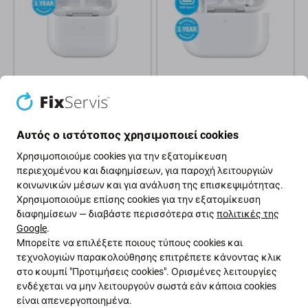
Apple
Apple
Apple AirPods (3rd Gen) B
Apple AirPods Pro (3rd Gen)
Ανακατασκευασμένο
USB-C B
Ανακατασκευασμένο
Αυτός ο ιστότοπος χρησιμοποιεί cookies
Χρησιμοποιούμε cookies για την εξατομίκευση
95 €
189 €
104 €
περιεχομένου και διαφημίσεων, για παροχή λειτουργιών
ΣΕ ΑΠΌΘΕΜΑ 10+ τεμ
ΣΕ ΑΠΌΘΕΜΑ 8 τεμ
κοινωνικών μέσων και για ανάλυση της επισκεψιμότητας.
Χρησιμοποιούμε επίσης cookies για την εξατομίκευση
διαφημίσεων — διαβάστε περισσότερα στις
πολιτικές της
-25 %
-7 %
Google
.
Μπορείτε να επιλέξετε ποιους τύπους cookies και
τεχνολογιών παρακολούθησης επιτρέπετε κάνοντας κλικ
στο κουμπί "Προτιμήσεις cookies". Ορισμένες λειτουργίες
ενδέχεται να μην λειτουργούν σωστά εάν κάποια cookies
είναι απενεργοποιημένα.