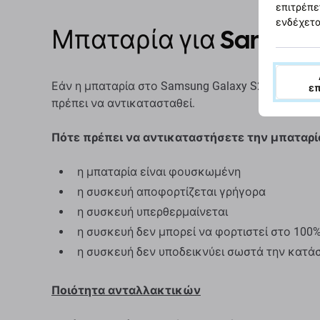
επιτρέπε
ενδέχετα
Μπαταρία για Samsung
Εάν η μπαταρία στο Samsung Galaxy S22 S901B έ
ε
πρέπει να αντικατασταθεί.
Πότε πρέπει να αντικαταστήσετε την μπαταρί
η μπαταρία είναι φουσκωμένη
η συσκευή αποφορτίζεται γρήγορα
η συσκευή υπερθερμαίνεται
η συσκευή δεν μπορεί να φορτιστεί στο 100
η συσκευή δεν υποδεικνύει σωστά την κατά
Ποιότητα ανταλλακτικών