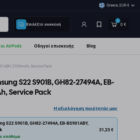
Greece, EUR €
0
0 €
Επιλέξτε συσκευή
ι AirPods
Οδηγοί επισκευής
Blog
1ABY, 3700mAh, Service Pack
sung S22 S901B, GH82-27494A, EB-
, Service Pack
Η αξιολόγηση ποιότητάς μας
g S22 S901B, GH82-27494A, EB-BS901ABY,
31,23 €
k
ε απόθεμα