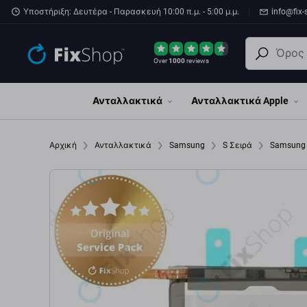
Παράβλεψη στο κύριο περιεχόμενο
Υποστήριξη: Δευτέρα - Παρασκευή 10:00 π.μ. - 5:00 μ.μ.
info@fix-
Over
1000
reviews
Ανταλλακτικά
Ανταλλακτικά Apple
Αρχική
Ανταλλακτικά
Samsung
S Σειρά
Samsung 