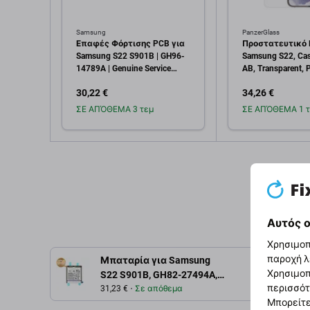
Samsung
PanzerGlass
Επαφές Φόρτισης PCB για
Προστατευτικό Γ
Samsung S22 S901B | GH96-
Samsung S22, Cas
14789A | Genuine Service
AB, Transparent, 
Pack
30,22 €
34,26 €
ΣΕ ΑΠΌΘΕΜΑ 3 τεμ
ΣΕ ΑΠΌΘΕΜΑ 1 τ
Προσθήκη στο
Προσθή
καλάθι
καλ
Αυτός ο
Χρησιμοπ
παροχή λ
Μπαταρία για Samsung
Χρησιμοπ
Περιγρ
S22 S901B, GH82-27494A,
περισσότ
EB-BS901ABY, 3700mAh,
31,23 €
Σε απόθεμα
Μπορείτε
Service Pack