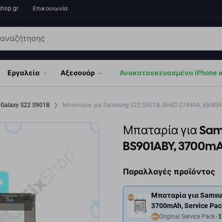
shop.gr
Επικοινωνία
Εργαλεία
Αξεσουάρ
Ανακατασκευασμένα iPhone κα
Galaxy S22 S901B
Μπαταρία για Samsung S22 S901B, GH82-27494A, EB-BS90
Μπαταρία για Sam
BS901ABY, 3700mAh
Παραλλαγές προϊόντος
Μπαταρία για Samsun
3700mAh, Service Pac
Original Service Pack
Σ