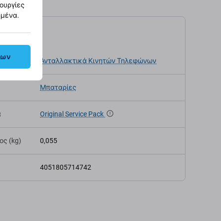
τουργίες
ημένα.
αγραφές
λων
κευής
Ανταλλακτικά Κινητών Τηλεφώνων
Μπαταρίες
α
Original Service Pack
ς (kg)
0,055
4051805714742