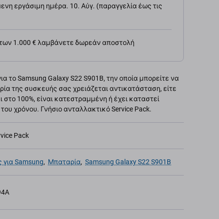
νη εργάσιμη ημέρα. 10. Αύγ. (παραγγελία έως τις
 των 1.000 € λαμβάνετε δωρεάν αποστολή
α το Samsung Galaxy S22 S901B, την οποία μπορείτε να
ρία της συσκευής σας χρειάζεται αντικατάσταση, είτε
ι στο 100%, είναι κατεστραμμένη ή έχει καταστεί
ου χρόνου. Γνήσιο ανταλλακτικό Service Pack.
rvice Pack
 για Samsung
,
Μπαταρία
,
Samsung Galaxy S22 S901B
94A