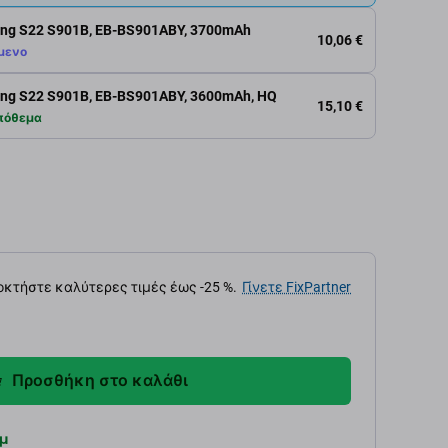
ng S22 S901B, EB-BS901ABY, 3700mAh
10,06 €
μενο
g S22 S901B, EB-BS901ABY, 3600mAh, HQ
15,10 €
πόθεμα
κτήστε καλύτερες τιμές έως -25 %.
Γίνετε FixPartner
Προσθήκη στο καλάθι
μ