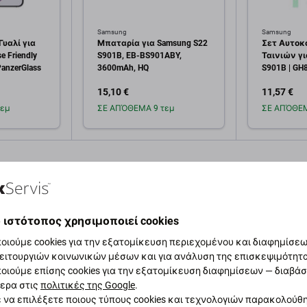
Samsung
Samsung
υαλί για
Μπαταρία για Samsung S22
Σετ Αυτοκ
e Friendly
S901B, EB-BS901ABY,
Ταινιών γι
PanzerGlass
3600mAh, HQ
S901B | GH
Service Pac
15,10 €
11,57 €
εμ
ΣΕ ΑΠΌΘΕΜΑ 9 τεμ
ΣΕ ΑΠΌΘΕΜ
κη στο
Προσθήκη στο
Πρ
άθι
καλάθι
 ιστότοπος χρησιμοποιεί cookies
οιούμε cookies για την εξατομίκευση περιεχομένου και διαφημίσεων
ειτουργιών κοινωνικών μέσων και για ανάλυση της επισκεψιμότητ
οιούμε επίσης cookies για την εξατομίκευση διαφημίσεων — διαβά
αφή και προδιαγραφές
Ποιότητα
Αποστολές και επιστ
ερα στις
πολιτικές της Google
.
 να επιλέξετε ποιους τύπους cookies και τεχνολογιών παρακολούθ