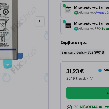
Μπαταρία για Samsu
Aftermarket
Αναμενό
Μπαταρία για Samsun
Aftermarket PRO
Σε α
Συμβατότητα
Samsung Galaxy S22 S901B
31,23 €
Απο
25,19 €
χωρίς ΦΠΑ
ΣΕ ΑΠΌΘΕΜΑ 10+ τε