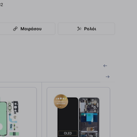
82
Μοιράσου
Ρολόι