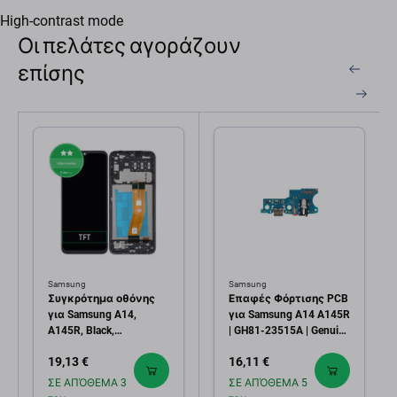
High-contrast mode
Οι πελάτες αγοράζουν
επίσης
Samsung
Samsung
Συγκρότημα οθόνης
Επαφές Φόρτισης PCB
για Samsung A14,
για Samsung A14 A145R
A145R, Black,
| GH81-23515A | Genuine
Aftermarket
Service Pack
19,13 €
16,11 €
ΣΕ ΑΠΌΘΕΜΑ 3
ΣΕ ΑΠΌΘΕΜΑ 5