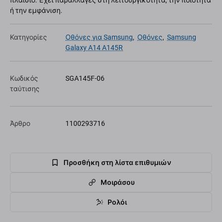
πλαίσιο. Έχει παραλλαγές στη λειτουργικότητα, την ποιότητα
ή την εμφάνιση.
Κατηγορίες
Οθόνες για Samsung
,
Οθόνες
,
Samsung
Galaxy A14 A145R
Κωδικός
SGA145F-06
ταύτισης
Άρθρο
1100293716
Προσθήκη στη λίστα επιθυμιών
Μοιράσου
Ρολόι