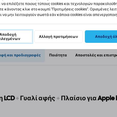
 να επιλέξετε ποιους τύπους cookies και τεχνολογιών παρακολούθ
τε κάνοντας κλικ στο κουμπί "Προτιμήσεις cookies". Ορισμένες λει
κη στο
Προσθήκη στο
Πρ
άθι
καλάθι
ι να μην λειτουργούν σωστά εάν κάποια cookies είναι απενεργοποι
Αποδοχή
Αλλαγή προτιμήσεων
Αποδοχή ό
πιλεγμένων
αφή και προδιαγραφές
Ποιότητα
Αποστολές και επιστ
η LCD
+
Γυαλί αφής
+
Πλαίσιο για Apple 