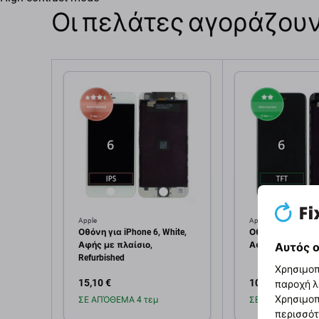
Οι πελάτες αγοράζουν
Apple
Apple
Οθόνη για iPhone 6, White,
Οθόνη για iPhone
Αφής με πλαίσιο,
Αφής με πλαίσι
Αυτός ο
Refurbished
Χρησιμοπ
15,10 €
10,07 €
παροχή λ
Χρησιμοπ
ΣΕ ΑΠΌΘΕΜΑ 4 τεμ
ΣΕ ΑΠΌΘΕΜΑ 10+
περισσότ