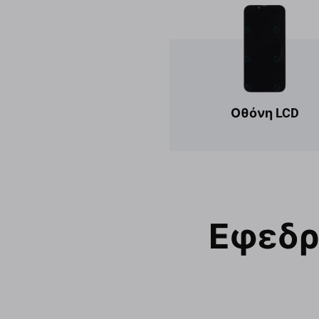
Οθόνη LCD
Εφεδρι