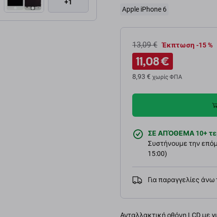
+1
Apple iPhone 6
13,09 €
Έκπτωση -15 %
11,08 €
8,93 €
χωρίς ΦΠΑ
ΣΕ ΑΠΌΘΕΜΑ 10+ τε
Συστήνουμε την επόμε
15:00)
Για παραγγελίες άνω
Ανταλλακτική οθόνη LCD με γυ