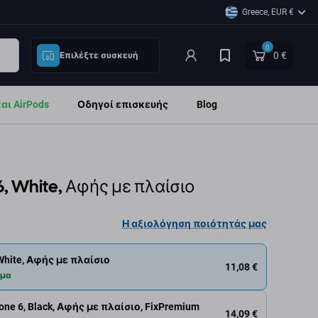
Greece, EUR €
0
0 €
Επιλέξτε συσκευή
ι AirPods
Οδηγοί επισκευής
Blog
6, White, Αφής με πλαίσιο
Η αξιολόγηση ποιότητάς μας
White, Αφής με πλαίσιο
11,08 €
εμα
hone 6, Black, Αφής με πλαίσιο, FixPremium
14,09 €