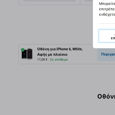
Μπορείτε
επιτρέπε
Προσθήκη στο
Προσθή
καλάθι
καλ
ενδέχετα
ε
Οθόνη για iPhone 6, White,
Περιγρ
Αφής με πλαίσιο
11,08 €
Σε απόθεμα
Οθόν