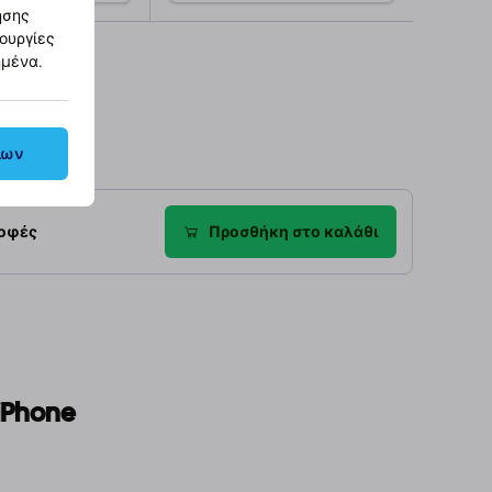
ησης
τουργίες
οσθήκη στο
Προσθήκη στο
καλάθι
καλάθι
ημένα.
λων
ροφές
Προσθήκη στο καλάθι
iPhone