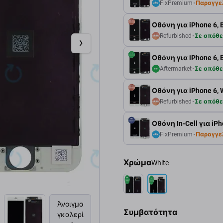
FixPremium
Παραγγε
Οθόνη για iPhone 6, 
Refurbished
Σε απόθ
Οθόνη για iPhone 6, 
Aftermarket
Σε απόθ
Οθόνη για iPhone 6, 
Refurbished
Σε απόθ
Οθόνη In-Cell για iP
FixPremium
Παραγγε
Χρώμα
White
Άνοιγμα
Συμβατότητα
γκαλερί