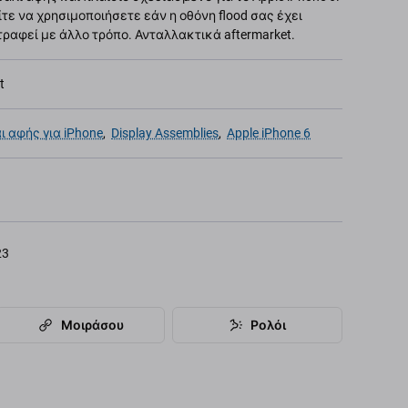
ε να χρησιμοποιήσετε εάν η οθόνη flood σας έχει
τραφεί με άλλο τρόπο. Ανταλλακτικά aftermarket.
t
ι αφής για iPhone
,
Display Assemblies
,
Apple iPhone 6
23
Μοιράσου
Ρολόι