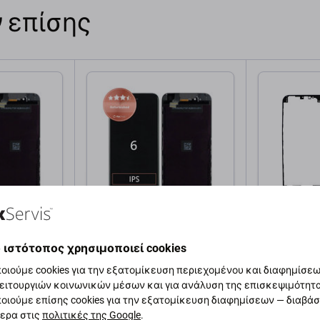
 επίσης
Apple
Apple
 6, Black,
Οθόνη για iPhone 6, Black,
Μπροστινό
ο
Αφής με πλαίσιο,
iPhone 6 | 
 ιστότοπος χρησιμοποιεί cookies
Refurbished
οιούμε cookies για την εξατομίκευση περιεχομένου και διαφημίσεων
15,10 €
1,00 €
ειτουργιών κοινωνικών μέσων και για ανάλυση της επισκεψιμότητ
οιούμε επίσης cookies για την εξατομίκευση διαφημίσεων — διαβά
 τεμ
ΣΕ ΑΠΌΘΕΜΑ 5 τεμ
ΣΕ ΑΠΌΘΕΜ
ερα στις
πολιτικές της Google
.