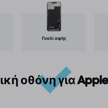
Γυαλί αφής
κή οθόνη για Apple