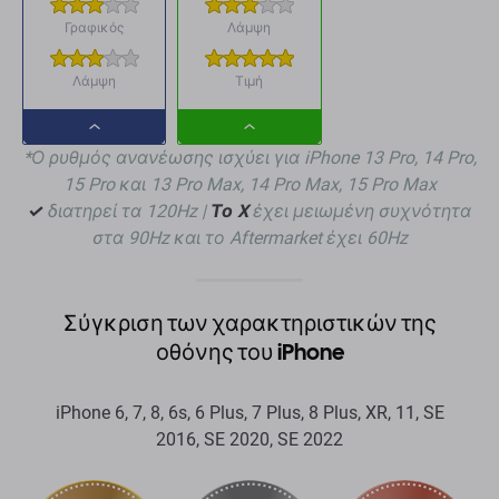
Γραφικός
Λάμψη
Λάμψη
Τιμή
Dropdown
Dropdown
*Ο ρυθμός ανανέωσης ισχύει για iPhone 13 Pro, 14 Pro,
button
button
15 Pro και 13 Pro Max, 14 Pro Max, 15 Pro Max
✓
διατηρεί τα 120Hz |
Το X
έχει μειωμένη συχνότητα
στα 90Hz και το Aftermarket έχει 60Hz
Σύγκριση των χαρακτηριστικών της
οθόνης του iPhone
iPhone 6, 7, 8, 6s, 6 Plus, 7 Plus, 8 Plus, XR, 11, SE
2016, SE 2020, SE 2022