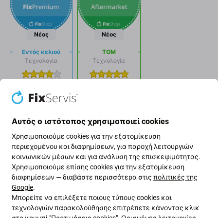
Νέος
Νέος
Εντός κελιού
ΤΟΜ
Τεχνολογία
Τεχνολογία
Τιμή
Τιμή
Λάμψη
Λάμψη
Αυτός ο ιστότοπος χρησιμοποιεί cookies
Γραφικός
Γραφικός
Χρησιμοποιούμε cookies για την εξατομίκευση
περιεχομένου και διαφημίσεων, για παροχή λειτουργιών
Dropdown
Dropdown
κοινωνικών μέσων και για ανάλυση της επισκεψιμότητας.
Χρησιμοποιούμε επίσης cookies για την εξατομίκευση
button
button
διαφημίσεων — διαβάστε περισσότερα στις
πολιτικές της
Διατηρήστε τη λειτουργία True
Google
.
Tone
Μπορείτε να επιλέξετε ποιους τύπους cookies και
τεχνολογιών παρακολούθησης επιτρέπετε κάνοντας κλικ
στο κουμπί "Προτιμήσεις cookies". Ορισμένες λειτουργίες