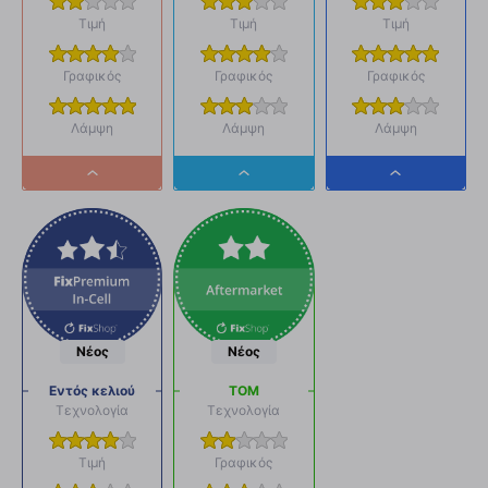
Τιμή
Τιμή
Τιμή
Γραφικός
Γραφικός
Γραφικός
Λάμψη
Λάμψη
Λάμψη
Dropdown
Dropdown
Dropdown
button
button
button
Νέος
Νέος
Εντός κελιού
ΤΟΜ
Τεχνολογία
Τεχνολογία
Τιμή
Γραφικός