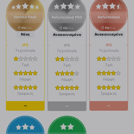
Νέος
Ανακαινισμένο
Ανακαινισμένο
IPS
IPS
IPS
Τεχνολογία
Τεχνολογία
Τεχνολογία
Τιμή
Τιμή
Τιμή
Λάμψη
Λάμψη
Λάμψη
Γραφικός
Γραφικός
Γραφικός
Dropdown
Dropdown
Dropdown
button
button
button