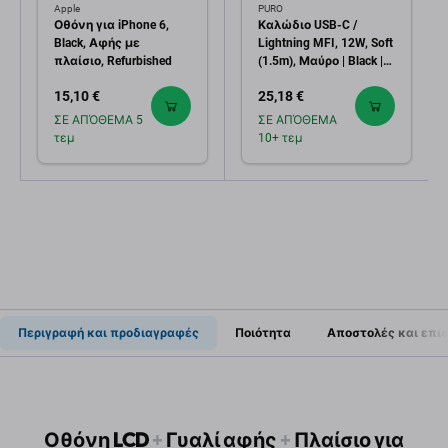
Apple
PURO
Οθόνη για iPhone 6,
Καλώδιο USB-C /
Black, Αφής με
Lightning MFI, 12W, Soft
πλαίσιο, Refurbished
(1.5m), Μαύρο | Black |
PURO
15,10 €
25,18 €
ΣΕ ΑΠΌΘΕΜΑ 5
ΣΕ ΑΠΌΘΕΜΑ
τεμ
10+ τεμ
Περιγραφή και προδιαγραφές
Ποιότητα
Αποστολές και επι
Οθόνη LCD
+
Γυαλί αφής
+
Πλαίσιο για