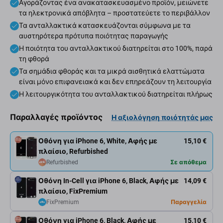
Αγοράζοντας ένα ανακατασκευασμένο προϊόν, μειώνετε
τα ηλεκτρονικά απόβλητα – προστατεύετε το περιβάλλον
Τα ανταλλακτικά κατασκευάζονται σύμφωνα με τα
αυστηρότερα πρότυπα ποιότητας παραγωγής
Η ποιότητα του ανταλλακτικού διατηρείται στο 100%, παρά
τη φθορά
Τα σημάδια φθοράς και τα μικρά αισθητικά ελαττώματα
είναι μόνο επιφανειακά και δεν επηρεάζουν τη λειτουργία
Η λειτουργικότητα του ανταλλακτικού διατηρείται πλήρως
Παραλλαγές προϊόντος
Η αξιολόγηση ποιότητάς μας
Οθόνη για iPhone 6, White, Αφής με
15,10 €
πλαίσιο, Refurbished
Refurbished
Σε απόθεμα
Οθόνη In-Cell για iPhone 6, Black, Αφής με
14,09 €
πλαίσιο, FixPremium
FixPremium
Παραγγελία
Οθόνη για iPhone 6, Black, Αφής με
15,10 €