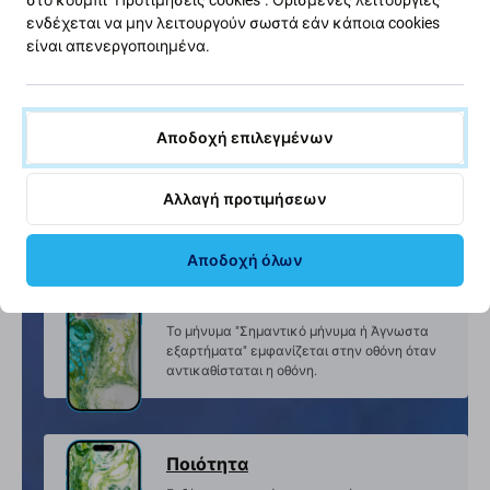
ενδέχεται να μην λειτουργούν σωστά εάν κάποια cookies
είναι απενεργοποιημένα.
FixPremium οθόνη In-Cell
μια νέα μη πρωτότυπη οθόνη, κατασκευασμένη
Αποδοχή επιλεγμένων
από τρίτο μέρος,
όχι απευθείας από τον κατασκευαστή της
Αλλαγή προτιμήσεων
συσκευής.
Αποδοχή όλων
Κοινοποίηση
Το μήνυμα "Σημαντικό μήνυμα ή Άγνωστα
εξαρτήματα" εμφανίζεται στην οθόνη όταν
αντικαθίσταται η οθόνη.
Ποιότητα