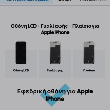
Οθόνη LCD
+
Γυαλί αφής
+
Πλαίσιο για
Apple iPhone
Οθόνη LCD
Γυαλί αφής
Πλαίσιο
Εφεδρική οθόνη για Apple
iPhone