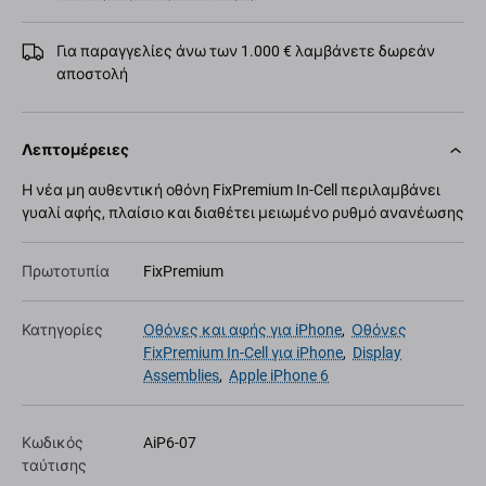
Για παραγγελίες άνω των 1.000 € λαμβάνετε δωρεάν
αποστολή
Λεπτομέρειες
Η νέα μη αυθεντική οθόνη FixPremium In-Cell περιλαμβάνει
γυαλί αφής, πλαίσιο και διαθέτει μειωμένο ρυθμό ανανέωσης
Πρωτοτυπία
FixPremium
Κατηγορίες
Οθόνες και αφής για iPhone
,
Οθόνες
FixPremium In-Cell για iPhone
,
Display
Assemblies
,
Apple iPhone 6
Κωδικός
AiP6-07
ταύτισης