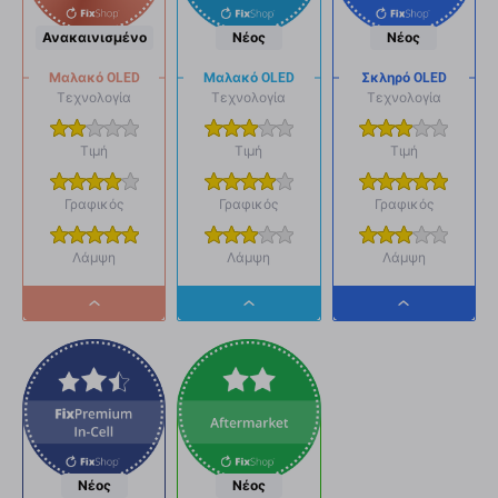
Ανακαινισμένο
Νέος
Νέος
Μαλακό OLED
Μαλακό OLED
Σκληρό OLED
Τεχνολογία
Τεχνολογία
Τεχνολογία
Τιμή
Τιμή
Τιμή
Γραφικός
Γραφικός
Γραφικός
Λάμψη
Λάμψη
Λάμψη
Dropdown
Dropdown
Dropdown
button
button
button
Νέος
Νέος