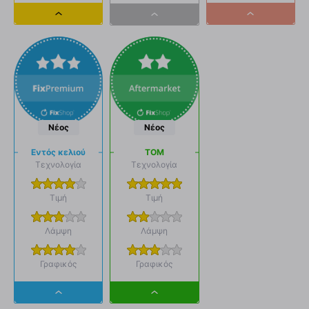
Dropdown
Dropdown
Dropdown
button
button
button
Νέος
Νέος
Εντός κελιού
ΤΟΜ
Τεχνολογία
Τεχνολογία
Τιμή
Τιμή
Λάμψη
Λάμψη
Γραφικός
Γραφικός
Dropdown
Dropdown