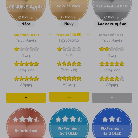
Νέος
Νέος
Ανακαινισμένο
Μαλακό OLED
Μαλακό OLED
Μαλακό OLED
Τεχνολογία
Τεχνολογία
Τεχνολογία
Τιμή
Τιμή
Τιμή
Γραφικός
Γραφικός
Γραφικός
Λάμψη
Λάμψη
Λάμψη
Dropdown
Dropdown
Dropdown
button
button
button