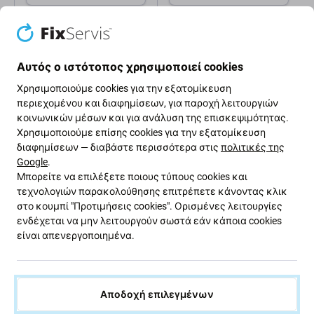
Αυτός ο ιστότοπος χρησιμοποιεί cookies
Χρησιμοποιούμε cookies για την εξατομίκευση
περιεχομένου και διαφημίσεων, για παροχή λειτουργιών
κοινωνικών μέσων και για ανάλυση της επισκεψιμότητας.
Περιγραφή και προδιαγραφές
Ποιότητα
Αποστολές και επι
Χρησιμοποιούμε επίσης cookies για την εξατομίκευση
διαφημίσεων — διαβάστε περισσότερα στις
πολιτικές της
Google
.
Μπορείτε να επιλέξετε ποιους τύπους cookies και
Οθόνη LCD + Γυαλί αφής + Πλαίσιο
τεχνολογιών παρακολούθησης επιτρέπετε κάνοντας κλικ
για Samsung Galaxy S10 Plus G975F
στο κουμπί "Προτιμήσεις cookies". Ορισμένες λειτουργίες
ενδέχεται να μην λειτουργούν σωστά εάν κάποια cookies
είναι απενεργοποιημένα.
Εάν έχετε κατεστραμμένη οθόνη LCD ή γυαλί αφής
στη συσκευή σας Samsung Galaxy S10 Plus G975F ,
αυτό είναι το εξάρτημα που χρειάζεστε για να
Αποδοχή επιλεγμένων
επαναφέρετε τη συσκευή σας σε πλήρη λειτουργία.