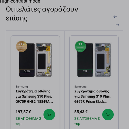
High-contrast mode
Οι πελάτες αγοράζουν
επίσης
Samsung
Samsung
Συγκρότημα οθόνης
Συγκρότημα οθόνης
για Samsung S10 Plus,
για Samsung S10 Plus,
G975F, GH82-18849A,
G975F, Prism Black,
GH82-18857A, GH82-
Aftermarket
197,57 €
55,43 €
18834A, Prism Black,
Service Pack
ΣΕ ΑΠΌΘΕΜΑ 2
ΣΕ ΑΠΌΘΕΜΑ 8
τεμ
τεμ