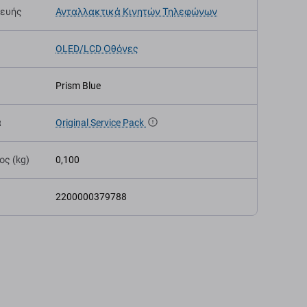
κευής
Ανταλλακτικά Κινητών Τηλεφώνων
OLED/LCD Οθόνες
Prism Blue
α
Original Service Pack
ς (kg)
0,100
2200000379788