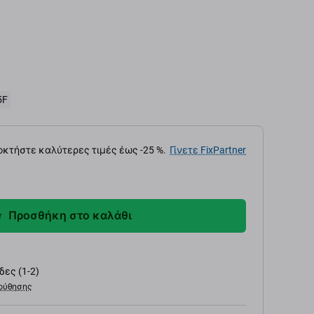
5F
κτήστε καλύτερες τιμές έως -25 %.
Γίνετε FixPartner
Προσθήκη στο καλάθι
ες (1-2)
ούθησης