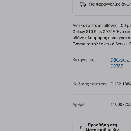
Για παραγγελίες άνω
Αντικατάσταση οθόνης LCD με
Galaxy S10 Plus G975F. Ένα α
οθόνη πλημμύρας είναι γρατσ
Γνήσια ανταλλακτικά Service 
Κατηγορίες
Οθόνες γι
G975F
Κωδικός ταύτισης
GH82-188
Άρθρο
11000725
Προσθήκη στη
λίστα επιθυμιών