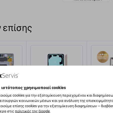
 επίσης
 ιστότοπος χρησιμοποιεί cookies
οιούμε cookies για την εξατομίκευση περιεχομένου και διαφημίσεων
Samsung
Samsung
ειτουργιών κοινωνικών μέσων και για ανάλυση της επισκεψιμότητ
νης για
Αυτοκόλλητη Ταινία για
Μπαταρία 
οιούμε επίσης cookies για την εξατομίκευση διαφημίσεων — διαβά
, G975F,
Samsung S10 Plus | G975F |
Plus G975F
ερα στις
πολιτικές της Google
.
rmarket
GH82-18802A | Service Pack
4100mAh