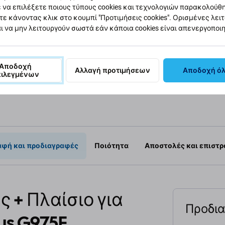
 να επιλέξετε ποιους τύπους cookies και τεχνολογιών παρακολούθ
9,05 €
31,23 €
τε κάνοντας κλικ στο κουμπί "Προτιμήσεις cookies". Ορισμένες λει
εμ
ΣΕ ΑΠΌΘΕΜΑ 4 τεμ
ΣΕ ΑΠΌΘΕΜ
ι να μην λειτουργούν σωστά εάν κάποια cookies είναι απενεργοποι
κη στο
Προσθήκη στο
Πρ
άθι
καλάθι
Αποδοχή
Αλλαγή προτιμήσεων
Αποδοχή ό
πιλεγμένων
αφή και προδιαγραφές
Ποιότητα
Αποστολές και επιστ
ς + Πλαίσιο για
Προδι
us G975F