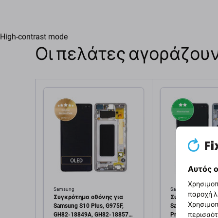
High-contrast mode
Οι πελάτες αγοράζουν
Αυτός ο
Χρησιμοπ
Samsung
Samsung
παροχή λ
Συγκρότημα οθόνης για
Συγκρότημα οθό
Χρησιμοπ
Samsung S10 Plus, G975F,
Samsung S10 Plus
περισσότ
GH82-18849A, GH82-18857A,
Prism Black, Afte