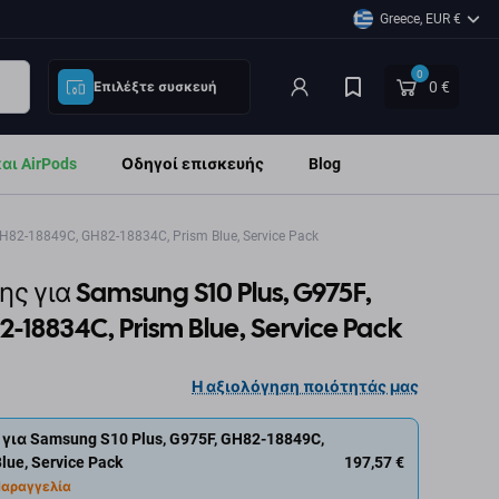
Greece, EUR €
0
0 €
Επιλέξτε συσκευή
ι AirPods
Οδηγοί επισκευής
Blog
82-18849C, GH82-18834C, Prism Blue, Service Pack
 για Samsung S10 Plus, G975F,
-18834C, Prism Blue, Service Pack
Η αξιολόγηση ποιότητάς μας
ια Samsung S10 Plus, G975F, GH82-18849C,
197,57 €
lue, Service Pack
αραγγελία