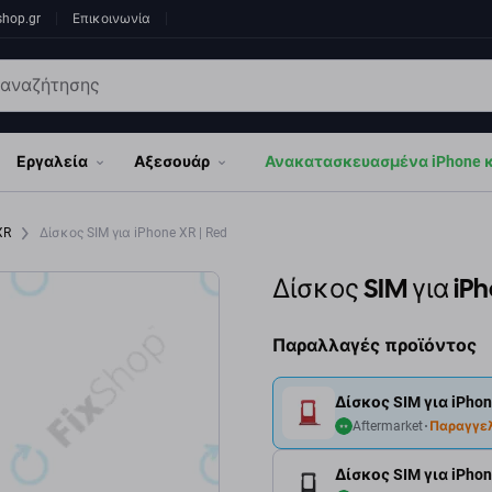
shop.gr
Επικοινωνία
Εργαλεία
Αξεσουάρ
Ανακατασκευασμένα iPhone κα
 XR
Δίσκος SIM για iPhone XR | Red
Δίσκος SIM για iPh
Παραλλαγές προϊόντος
Δίσκος SIM για iPhon
Aftermarket
Παραγγε
Δίσκος SIM για iPhon