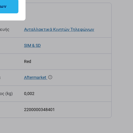
λων
αγραφές
κευής
Ανταλλακτικά Κινητών Τηλεφώνων
SIM & SD
Red
α
Aftermarket
ς (kg)
0,002
2200000348401