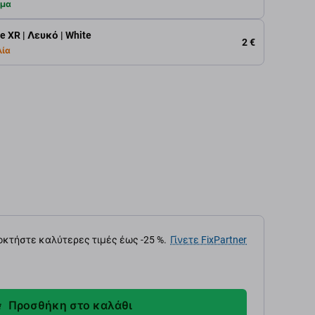
εμα
e XR | Λευκό | White
2 €
λία
κτήστε καλύτερες τιμές έως -25 %.
Γίνετε FixPartner
Προσθήκη στο καλάθι