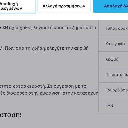
Αποδοχή
pple iPhone XR
Αλλαγή προτιμήσεων
Αποδοχή ό
πιλεγμένων
Προδι
e XR
έχει χαθεί, λυγίσει ή υποστεί ζημιά, αυτό
Τύπος συσ
Κατηγορία
. Πριν από τη χρήση, ελέγξτε την ακριβή
Χρώμα
Πρωτοτυπί
τητο κατασκευαστή. Σε σύγκριση με το
Καθαρό βάρο
ρές διαφορές στην εμφάνιση, στην κατασκευή
EAN
άσταση: