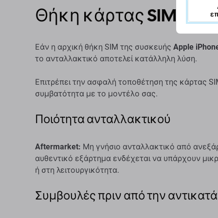
Θήκη κάρτας SIM για A
ε
Εάν η αρχική θήκη SIM της συσκευής
Apple iPhon
το ανταλλακτικό αποτελεί κατάλληλη λύση.
Επιτρέπει την ασφαλή τοποθέτηση της κάρτας SIM
συμβατότητα με το μοντέλο σας.
Ποιότητα ανταλλακτικού
Aftermarket:
Μη γνήσιο ανταλλακτικό από ανεξάρ
αυθεντικό εξάρτημα ενδέχεται να υπάρχουν μικ
ή στη λειτουργικότητα.
Συμβουλές πριν από την αντικατ