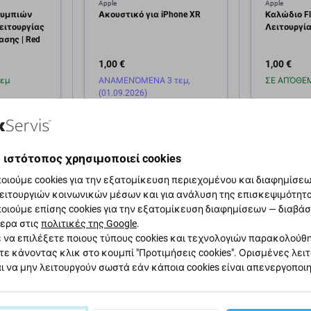
Apple
Apple
ουμπιών
Ακουστικό για iPhone XR
Καλώδιο Fl
Λειτουργίας
Λειτουργία
ασης | Red
1,00 €
1,00 €
εμ
ΑΝΑΜΕΝΌΜΕΝΑ 3 τεμ,
ΣΕ ΑΠΌΘΕΜ
(01.09.2026)
κη στο
Πρ
άθι
Προσθήκη στο
καλάθι
 ιστότοπος χρησιμοποιεί cookies
οιούμε cookies για την εξατομίκευση περιεχομένου και διαφημίσεων
ειτουργιών κοινωνικών μέσων και για ανάλυση της επισκεψιμότητ
οιούμε επίσης cookies για την εξατομίκευση διαφημίσεων — διαβά
ερα στις
πολιτικές της Google
.
 να επιλέξετε ποιους τύπους cookies και τεχνολογιών παρακολούθ
τε κάνοντας κλικ στο κουμπί "Προτιμήσεις cookies". Ορισμένες λει
αφή και προδιαγραφές
Ποιότητα
Αποστολές και επιστ
ι να μην λειτουργούν σωστά εάν κάποια cookies είναι απενεργοποι