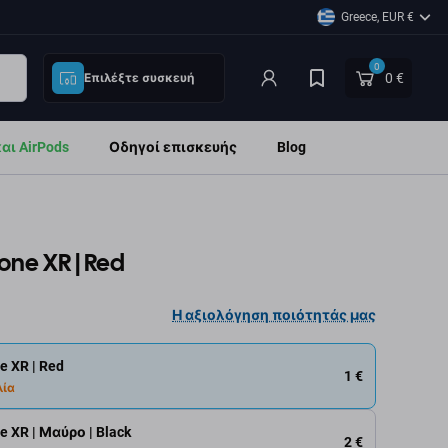
Greece, EUR €
0
0 €
Επιλέξτε συσκευή
ι AirPods
Οδηγοί επισκευής
Blog
one XR | Red
Η αξιολόγηση ποιότητάς μας
e XR | Red
1 €
λία
e XR | Μαύρο | Black
2 €