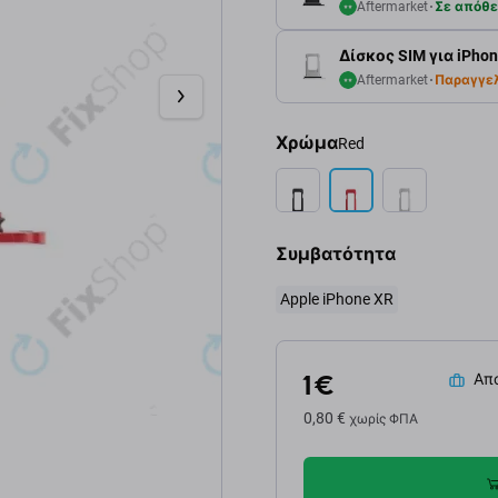
Aftermarket
Σε απόθ
Δίσκος SIM για iPhon
Aftermarket
Παραγγε
Χρώμα
Red
Συμβατότητα
Apple iPhone XR
1 €
Απο
0,80 €
χωρίς ΦΠΑ