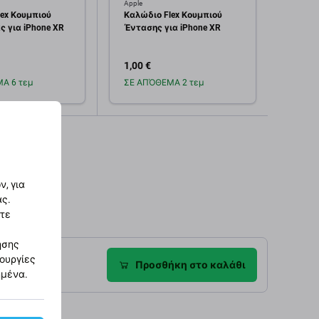
Apple
Apple
ex Κουμπιού
Καλώδιο Flex Κουμπιού
Καλώδ
ς για iPhone XR
Έντασης για iPhone XR
για i
1,00 €
1,00 
Α 6 τεμ
ΣΕ ΑΠΌΘΕΜΑ 2 τεμ
Σε α
οσθήκη στο
Προσθήκη στο
καλάθι
καλάθι
, για
ας.
στε
ησης
τουργίες
ροφές
Προσθήκη στο καλάθι
ημένα.