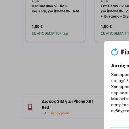
Apple
Apple
Πλαίσιο Φακού Πίσω
Σετ Πλαϊνών Κ
Κάμερας για iPhone XR | Red
για iPhone XR | 
+ Έντασης + Σίγ
1,00 €
1,00 €
ΣΕ ΑΠΌΘΕΜΑ 10+ τεμ
ΣΕ ΑΠΌΘΕΜΑ 1 τ
Προσθήκη στο
Προσθή
καλάθι
καλ
Αυτός ο
Χρησιμοπ
παροχή λ
Χρησιμοπ
περισσότ
Μπορείτε
Δίσκος SIM για iPhone XR |
επιτρέπε
Περιγρ
Red
ενδέχετα
1 €
Παραγγελία