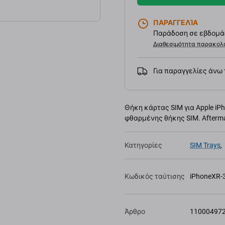
ΠΑΡΑΓΓΕΛΊΑ
Παράδοση σε εβδομάδ
Διαθεσιμότητα παρακολ
Για παραγγελίες άνω
Θήκη κάρτας SIM για Apple iP
φθαρμένης θήκης SIM. Afterm
Κατηγορίες
SIM Trays
,
Κωδικός ταύτισης
iPhoneXR-
Άρθρο
11000497