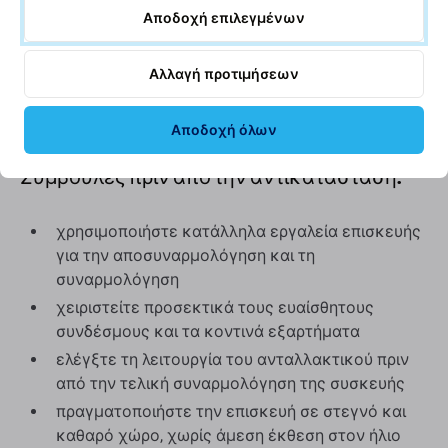
Αποδοχή επιλεγμένων
Aftermarket:
Μη γνήσιο ανταλλακτικό από
ανεξάρτητο κατασκευαστή. Σε σύγκριση με το
Αλλαγή προτιμήσεων
αυθεντικό εξάρτημα ενδέχεται να υπάρχουν μικρές
διαφορές στην εμφάνιση, στην κατασκευή ή στη
λειτουργικότητα.
Αποδοχή όλων
Συμβουλές πριν από την αντικατάσταση:
χρησιμοποιήστε κατάλληλα εργαλεία επισκευής
για την αποσυναρμολόγηση και τη
συναρμολόγηση
χειριστείτε προσεκτικά τους ευαίσθητους
συνδέσμους και τα κοντινά εξαρτήματα
ελέγξτε τη λειτουργία του ανταλλακτικού πριν
από την τελική συναρμολόγηση της συσκευής
πραγματοποιήστε την επισκευή σε στεγνό και
καθαρό χώρο, χωρίς άμεση έκθεση στον ήλιο