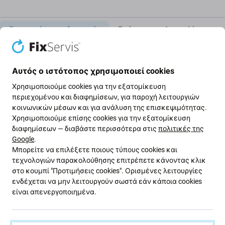
Περιγραφή και προδιαγραφές
Ποιότητα
Αποστολές και επι
Θήκη κάρτας SIM για Apple iPhone
Αυτός ο ιστότοπος χρησιμοποιεί cookies
XR
Χρησιμοποιούμε cookies για την εξατομίκευση
περιεχομένου και διαφημίσεων, για παροχή λειτουργιών
κοινωνικών μέσων και για ανάλυση της επισκεψιμότητας.
Εάν η αρχική θήκη SIM της συσκευής
Apple iPhone XR
Χρησιμοποιούμε επίσης cookies για την εξατομίκευση
έχει χαθεί, λυγίσει ή υποστεί ζημιά, αυτό το
διαφημίσεων — διαβάστε περισσότερα στις
πολιτικές της
Google
.
ανταλλακτικό αποτελεί κατάλληλη λύση.
Μπορείτε να επιλέξετε ποιους τύπους cookies και
τεχνολογιών παρακολούθησης επιτρέπετε κάνοντας κλικ
Επιτρέπει την ασφαλή τοποθέτηση της κάρτας SIM.
στο κουμπί "Προτιμήσεις cookies". Ορισμένες λειτουργίες
Πριν από τη χρήση, ελέγξτε την ακριβή συμβατότητα
ενδέχεται να μην λειτουργούν σωστά εάν κάποια cookies
με το μοντέλο σας.
είναι απενεργοποιημένα.
Ποιότητα ανταλλακτικού