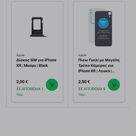
Apple
Apple
Δίσκος SIM για iPhone
Πίσω Γυαλί με Μεγάλη
XR | Μαύρο | Black
Τρύπα Κάμερας για
iPhone XR | Λευκό |
White
2,00 €
2,50 €
ΣΕ ΑΠΌΘΕΜΑ 1
ΣΕ ΑΠΌΘΕΜΑ 9
τεμ
τεμ