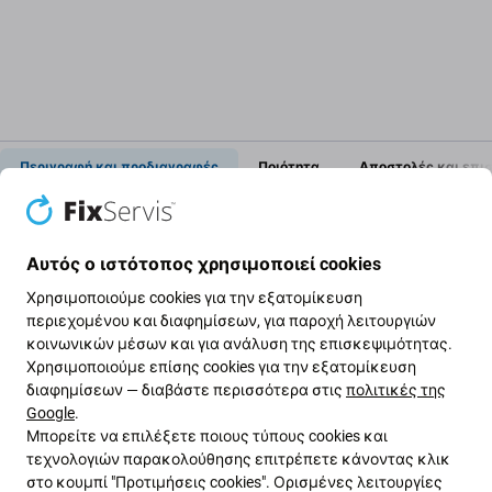
Περιγραφή και προδιαγραφές
Ποιότητα
Αποστολές και επι
Γυαλί πίσω κάμερας για Apple
Αυτός ο ιστότοπος χρησιμοποιεί cookies
iPhone 6S
Χρησιμοποιούμε cookies για την εξατομίκευση
περιεχομένου και διαφημίσεων, για παροχή λειτουργιών
κοινωνικών μέσων και για ανάλυση της επισκεψιμότητας.
Εάν έχετε καταστρέψει το γυαλί της πίσω κάμερας
Χρησιμοποιούμε επίσης cookies για την εξατομίκευση
στο Apple iPhone 6S , αυτό είναι το μέρος που
διαφημίσεων — διαβάστε περισσότερα στις
πολιτικές της
χρειάζεστε για να κάνετε τη συσκευή σας να
Google
.
λειτουργεί ξανά και χωρίς ζημιά.
Μπορείτε να επιλέξετε ποιους τύπους cookies και
τεχνολογιών παρακολούθησης επιτρέπετε κάνοντας κλικ
στο κουμπί "Προτιμήσεις cookies". Ορισμένες λειτουργίες
Ποιότητα ανταλλακτικών